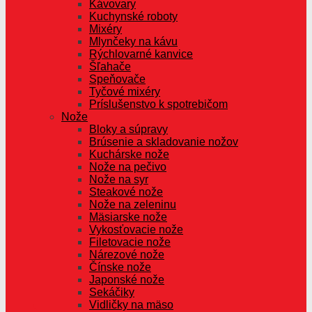
Kávovary
Kuchynské roboty
Mixéry
Mlynčeky na kávu
Rýchlovarné kanvice
Šľahače
Speňovače
Tyčové mixéry
Príslušenstvo k spotrebičom
Nože
Bloky a súpravy
Brúsenie a skladovanie nožov
Kuchárske nože
Nože na pečivo
Nože na syr
Steakové nože
Nože na zeleninu
Mäsiarske nože
Vykosťovacie nože
Filetovacie nože
Nárezové nože
Čínske nože
Japonské nože
Sekáčiky
Vidličky na mäso