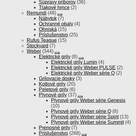
Súpravy príborov
(36)
Tlakové hrnce
(2)
Remundi
(48)
Nábytok
(7)
Ochranné obaly
(4)
Ohniská
(15)
Príslušenstvo
(25)
Rufus Teague
(15)
Stockyard
(7)
Weber
(344)
Elektrické grily
(8)
Elektrické grily Lumin
(4)
Elektrické grily Weber PULSE
(2)
Elektrické grily Weber série Q
(2)
Grilovacie dosky
(3)
Kotlové grily
(20)
Peletové grily
(6)
Plynové grily
(37)
Plynové grily Weber série Genesis
(10)
Plynové grily Weber série Q
(8)
Plynové grily Weber série Spirit
(13)
Plynové grily Weber série Summit
(4)
Prenosné grily
(7)
Príslušenstvo
(268)