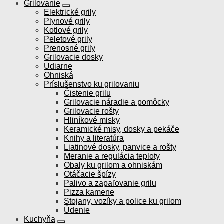
Grilovanie
Elektrické grily
Plynové grily
Kotlové grily
Peletové grily
Prenosné grily
Grilovacie dosky
Udiarne
Ohniská
Príslušenstvo ku grilovaniu
Čistenie grilu
Grilovacie náradie a pomôcky
Grilovacie rošty
Hliníkové misky
Keramické misy, dosky a pekáče
Knihy a literatúra
Liatinové dosky, panvice a rošty
Meranie a regulácia teploty
Obaly ku grilom a ohniskám
Otáčacie špízy
Palivo a zapaľovanie grilu
Pizza kamene
Stojany, vozíky a police ku grilom
Údenie
Kuchyňa