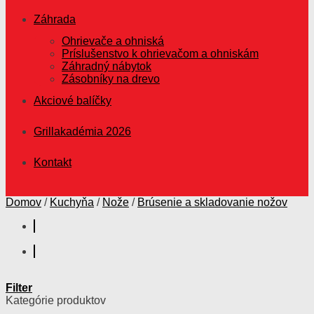
Záhrada
Ohrievače a ohniská
Príslušenstvo k ohrievačom a ohniskám
Záhradný nábytok
Zásobníky na drevo
Akciové balíčky
Grillakadémia 2026
Kontakt
Domov
/
Kuchyňa
/
Nože
/
Brúsenie a skladovanie nožov
Filter
Kategórie produktov