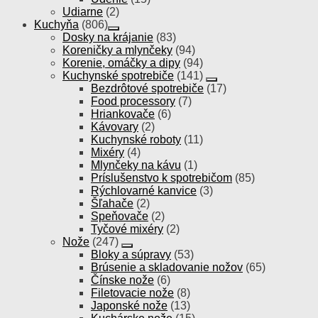
Udiarne
(2)
Kuchyňa
(806)
Dosky na krájanie
(83)
Koreničky a mlynčeky
(94)
Korenie, omáčky a dipy
(94)
Kuchynské spotrebiče
(141)
Bezdrôtové spotrebiče
(17)
Food processory
(7)
Hriankovače
(6)
Kávovary
(2)
Kuchynské roboty
(11)
Mixéry
(4)
Mlynčeky na kávu
(1)
Príslušenstvo k spotrebičom
(85)
Rýchlovarné kanvice
(3)
Šľahače
(2)
Speňovače
(2)
Tyčové mixéry
(2)
Nože
(247)
Bloky a súpravy
(53)
Brúsenie a skladovanie nožov
(65)
Čínske nože
(6)
Filetovacie nože
(8)
Japonské nože
(13)