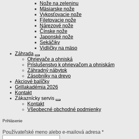
Nože na zeleninu
Mäsiarske nože
Vykosťovacie nože
Filetovacie nože
Nárezové nože
Čínske nože
Japonské nože
Sekáčiky
Vidličky na mäso
Záhrada
Ohrievače a ohniská
Príslušenstvo k ohrievačom a ohniskám
Záhradný nábytok
Zásobníky na drevo
Akciové balíčky
Grillakadémia 2026
Kontakt
Zákaznícky servis
Kontakt
Všeobecné obchodné podmienky
Prihlásenie
Používateľské meno alebo e-mailová adresa
*