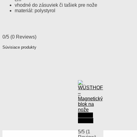
vhodné do zásuviek či tašiek pre nože
materiál: polystyrol
0/5
(0 Reviews)
Súvisiace produkty
Rýchly
náhľad
5/5
(1