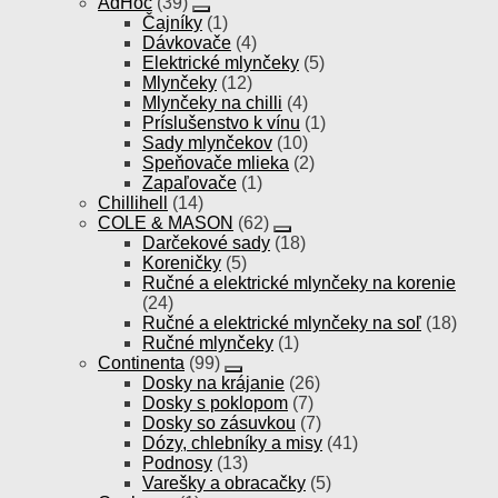
AdHoc
(39)
Čajníky
(1)
Dávkovače
(4)
Elektrické mlynčeky
(5)
Mlynčeky
(12)
Mlynčeky na chilli
(4)
Príslušenstvo k vínu
(1)
Sady mlynčekov
(10)
Speňovače mlieka
(2)
Zapaľovače
(1)
Chillihell
(14)
COLE & MASON
(62)
Darčekové sady
(18)
Koreničky
(5)
Ručné a elektrické mlynčeky na korenie
(24)
Ručné a elektrické mlynčeky na soľ
(18)
Ručné mlynčeky
(1)
Continenta
(99)
Dosky na krájanie
(26)
Dosky s poklopom
(7)
Dosky so zásuvkou
(7)
Dózy, chlebníky a misy
(41)
Podnosy
(13)
Varešky a obracačky
(5)