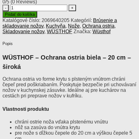
0/5
(0 Reviews)
množstvo
WÜSTHOF
Pridať do košíka
–
Katalógové číslo:
2069640205
Kategórií:
Brúsenie a
Ochrana
skladovanie nožov
,
Kuchyňa
,
Nože
,
Ochrana ostria
,
ostria
Skladovanie nožov
,
WÜSTHOF
Značka:
Wüsthof
biela
–
Popis
20
cm
WÜSTHOF – Ochrana ostria biela – 20 cm –
-
široká
široká
Ochrana ostria vo forme krytu s plsteným vnútrom chráni
čepeľ pred poškriabaním. Poskytuje bezpečie pri uchovávaní
nožov v kuchynskej zásuvke. Ideálne aj pre kuchárov na
cestách pri preprave nožov v kufríku.
Vlastnosti produktu
chráni ostrie noža vďaka plstenému vnútru
nôž sa zasúva do vnútra krytu
pre nože s dĺžkou čepele do 20 cm a výškou čepele 5
cm