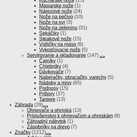
Kuchárske nože
(15)
Mäsiarske nože
(1)
Nárezové nože
(24)
Nože na pečivo
(10)
Nože na syr
(3)
Nože na zeleninu
(31)
Sekáčiky
(1)
Steakové nože
(15)
Vidličky na mäso
(6)
Vykosťovacie nože
(5)
Servírovanie a skladovanie
(147)
Čajníky
(1)
Chlebníky
(4)
Dávkovače
(7)
Naberačky, obracačky, varechy
(5)
Nádoby a misy
(65)
Podnosy
(15)
Príbory
(37)
Taniere
(13)
Záhrada
(29)
Ohrievače a ohniská
(13)
Príslušenstvo k ohrievačom a ohniskám
(8)
Záhradný nábytok
(1)
Zásobníky na drevo
(7)
Značky
(1212)