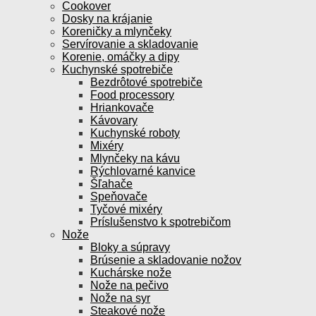
Cookover
Dosky na krájanie
Koreničky a mlynčeky
Servírovanie a skladovanie
Korenie, omáčky a dipy
Kuchynské spotrebiče
Bezdrôtové spotrebiče
Food processory
Hriankovače
Kávovary
Kuchynské roboty
Mixéry
Mlynčeky na kávu
Rýchlovarné kanvice
Šľahače
Speňovače
Tyčové mixéry
Príslušenstvo k spotrebičom
Nože
Bloky a súpravy
Brúsenie a skladovanie nožov
Kuchárske nože
Nože na pečivo
Nože na syr
Steakové nože