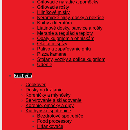
Grilovacie náradie a pomôcky
Grilovacie rošty
Hliníkové misky
Keramické misy, dosky a pekáče
Knihy a literatúra
Liatinové dosky, panvice a rošty
Meranie a regulácia teploty
Obaly ku grilom a ohniskám
Otáčacie špízy
Palivo a zapaľovanie grilu
Pizza kamene
Stojany, vozíky a police ku grilom
Údenie
Kuchyňa
Cookover
Dosky na krájanie
Koreničky a mlynčeky
Servírovanie a skladovanie
Korenie, omáčky a dipy
Kuchynské spotrebiče
Bezdrôtové spotrebiče
Food processory
Hriankovače