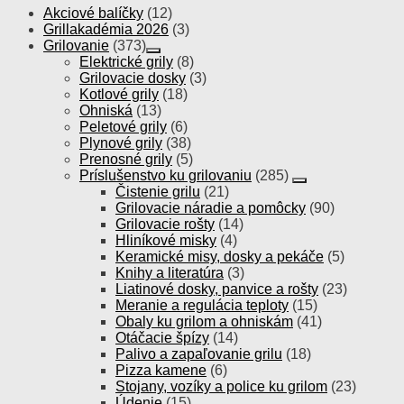
Akciové balíčky
(12)
Grillakadémia 2026
(3)
Grilovanie
(373)
Elektrické grily
(8)
Grilovacie dosky
(3)
Kotlové grily
(18)
Ohniská
(13)
Peletové grily
(6)
Plynové grily
(38)
Prenosné grily
(5)
Príslušenstvo ku grilovaniu
(285)
Čistenie grilu
(21)
Grilovacie náradie a pomôcky
(90)
Grilovacie rošty
(14)
Hliníkové misky
(4)
Keramické misy, dosky a pekáče
(5)
Knihy a literatúra
(3)
Liatinové dosky, panvice a rošty
(23)
Meranie a regulácia teploty
(15)
Obaly ku grilom a ohniskám
(41)
Otáčacie špízy
(14)
Palivo a zapaľovanie grilu
(18)
Pizza kamene
(6)
Stojany, vozíky a police ku grilom
(23)
Údenie
(15)