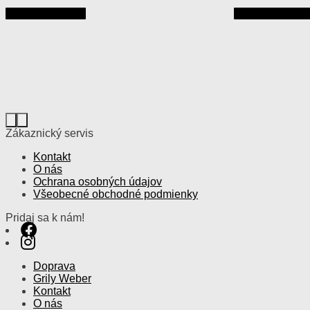
vybrať
Pridať do košíka
Pridať do košík
na
stránke
produktu.
Zákaznický servis
Kontakt
O nás
Ochrana osobných údajov
Všeobecné obchodné podmienky
Pridaj sa k nám!
Doprava
Grily Weber
Kontakt
O nás