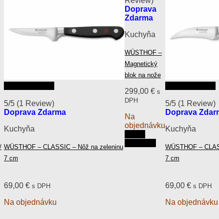
Review)
Doprava
Zdarma
Kuchyňa
WÜSTHOF –
Magnetický
blok na nože
Rýchly náhľad
Rýchly náhľad
299,00
€
s
DPH
5/5
(1 Review)
5/5
(1 Review)
Doprava Zdarma
Doprava Zdar
Na
objednávku
Kuchyňa
Kuchyňa
Výber
možností
/
WÜSTHOF – CLASSIC – Nôž na zeleninu
WÜSTHOF – CLASS
Tento
7 cm
7 cm
produkt
má
viacero
69,00
€
69,00
€
s DPH
variantov.
s DPH
Možnosti
Na objednávku
Na objednávku
si
môžete