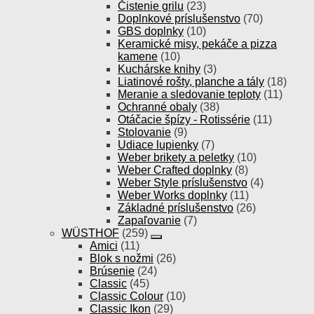
Čistenie grilu
(23)
Doplnkové príslušenstvo
(70)
GBS doplnky
(10)
Keramické misy, pekáče a pizza
kamene
(10)
Kuchárske knihy
(3)
Liatinové rošty, planche a tály
(18)
Meranie a sledovanie teploty
(11)
Ochranné obaly
(38)
Otáčacie špízy - Rotissérie
(11)
Stolovanie
(9)
Udiace lupienky
(7)
Weber brikety a peletky
(10)
Weber Crafted doplnky
(8)
Weber Style príslušenstvo
(4)
Weber Works doplnky
(11)
Základné príslušenstvo
(26)
Zapaľovanie
(7)
WÜSTHOF
(259)
Amici
(11)
Blok s nožmi
(26)
Brúsenie
(24)
Classic
(45)
Classic Colour
(10)
Classic Ikon
(29)