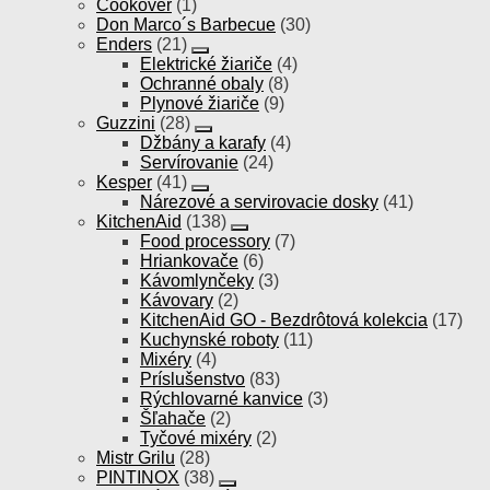
Cookover
(1)
Don Marco´s Barbecue
(30)
Enders
(21)
Elektrické žiariče
(4)
Ochranné obaly
(8)
Plynové žiariče
(9)
Guzzini
(28)
Džbány a karafy
(4)
Servírovanie
(24)
Kesper
(41)
Nárezové a servirovacie dosky
(41)
KitchenAid
(138)
Food processory
(7)
Hriankovače
(6)
Kávomlynčeky
(3)
Kávovary
(2)
KitchenAid GO - Bezdrôtová kolekcia
(17)
Kuchynské roboty
(11)
Mixéry
(4)
Príslušenstvo
(83)
Rýchlovarné kanvice
(3)
Šľahače
(2)
Tyčové mixéry
(2)
Mistr Grilu
(28)
PINTINOX
(38)