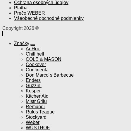
Ochrana osobných údajov
Platba
Prečo WEBER
Všeobecné obchodné podmienky
Copyright 2026 ©
Značky
AdHoc
Chillihell
COLE & MASON
Cookover
Continenta
Don Marco´s Barbecue
Enders
Guzzini
Kesper
KitchenAid
Mistr Grilu
Remundi
Rufus Teague
Stockyard
Weber
WÜSTHOF