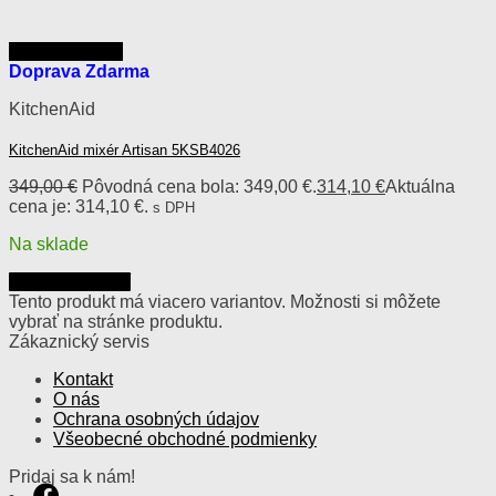
Rýchly náhľad
Doprava Zdarma
KitchenAid
KitchenAid mixér Artisan 5KSB4026
349,00
€
Pôvodná cena bola: 349,00 €.
314,10
€
Aktuálna
cena je: 314,10 €.
s DPH
Na sklade
Výber možností
Tento produkt má viacero variantov. Možnosti si môžete
vybrať na stránke produktu.
Zákaznický servis
Kontakt
O nás
Ochrana osobných údajov
Všeobecné obchodné podmienky
Pridaj sa k nám!