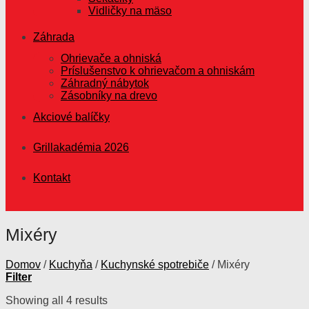
Vidličky na mäso
Záhrada
Ohrievače a ohniská
Príslušenstvo k ohrievačom a ohniskám
Záhradný nábytok
Zásobníky na drevo
Akciové balíčky
Grillakadémia 2026
Kontakt
Mixéry
Domov
/
Kuchyňa
/
Kuchynské spotrebiče
/
Mixéry
Filter
Showing all 4 results