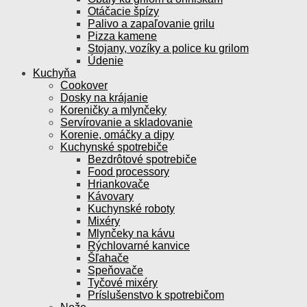
Otáčacie špízy
Palivo a zapaľovanie grilu
Pizza kamene
Stojany, vozíky a police ku grilom
Údenie
Kuchyňa
Cookover
Dosky na krájanie
Koreničky a mlynčeky
Servírovanie a skladovanie
Korenie, omáčky a dipy
Kuchynské spotrebiče
Bezdrôtové spotrebiče
Food processory
Hriankovače
Kávovary
Kuchynské roboty
Mixéry
Mlynčeky na kávu
Rýchlovarné kanvice
Šľahače
Speňovače
Tyčové mixéry
Príslušenstvo k spotrebičom