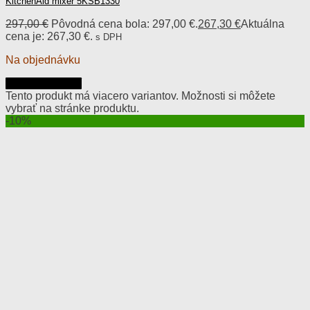
KitchenAid mixér 5KSB1330
297,00
€
Pôvodná cena bola: 297,00 €.
267,30
€
Aktuálna
cena je: 267,30 €.
s DPH
Na objednávku
Výber možností
Tento produkt má viacero variantov. Možnosti si môžete
vybrať na stránke produktu.
-10%