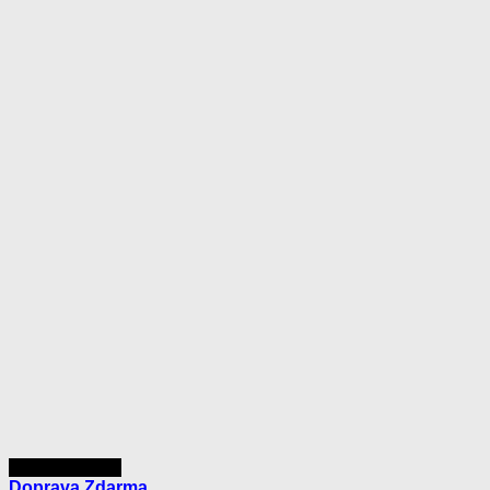
Rýchly náhľad
Doprava Zdarma