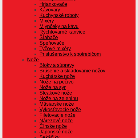
Hriankovače
Kávovary
Kuchynské roboty
Mixéry
Mlynčeky na kávu
Rýchlovarné kanvice
Šľahače
Speňovače
Tyčové mixéry
Príslušenstvo k spotrebičom
Nože
Bloky a súpravy
Brúsenie a skladovanie nožov
Kuchárske nože
Nože na pečivo
Nože na syr
Steakové nože
Nože na zeleninu
Mäsiarske nože
Vykosťovacie nože
Filetovacie nože
Nárezové nože
Čínske nože
Japonské nože
Sekáčiky