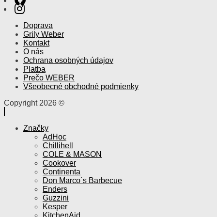
Doprava
Grily Weber
Kontakt
O nás
Ochrana osobných údajov
Platba
Prečo WEBER
Všeobecné obchodné podmienky
Copyright 2026 ©
Značky
AdHoc
Chillihell
COLE & MASON
Cookover
Continenta
Don Marco´s Barbecue
Enders
Guzzini
Kesper
KitchenAid