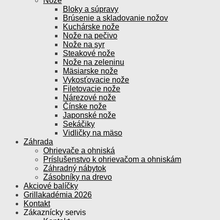
Nože
Bloky a súpravy
Brúsenie a skladovanie nožov
Kuchárske nože
Nože na pečivo
Nože na syr
Steakové nože
Nože na zeleninu
Mäsiarske nože
Vykosťovacie nože
Filetovacie nože
Nárezové nože
Čínske nože
Japonské nože
Sekáčiky
Vidličky na mäso
Záhrada
Ohrievače a ohniská
Príslušenstvo k ohrievačom a ohniskám
Záhradný nábytok
Zásobníky na drevo
Akciové balíčky
Grillakadémia 2026
Kontakt
Zákaznícky servis