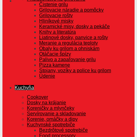
Čistenie grilu
Grilovacie náradie a pomôcky
Grilovacie rošty
Hliníkové misky
Keramické misy, dosky a pekáče
Knihy a literatúra
Liatinové dosky, panvice a rošty
Meranie a regulácia teploty
Obaly ku grilom a ohniskám
Otáčacie špízy
Palivo a zapaľovanie grilu
Pizza kamene
Stojany, vozíky a police ku grilom
Údenie
Kuchyňa
Cookover
Dosky na krájanie
Koreničky a mlynčeky
Servírovanie a skladovanie
Korenie, omáčky a dipy
Kuchynské spotrebiče
Bezdrôtové spotrebiče
Food processory