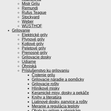
Mistr Grilu
Remundi
Rufus Teague
Stockyard
Weber
WÜSTHOF
Grilovanie
Elektrické grily
Plynové grily
Kotlové grily
Peletové grily
Prenosné grily
Grilovacie dosky
Udiarne
Ohniská
Príslušenstvo ku grilovaniu
Čistenie grilu
Grilovacie náradie a pomôcky
Grilovacie rošty
Hliníkové misky
Keramické misy, dosky a pekáče
Knihy a literatúra
Liatinové dosky, panvice a rošty
Meranie a regulácia teploty
Obaly ku grilom a ohniskám