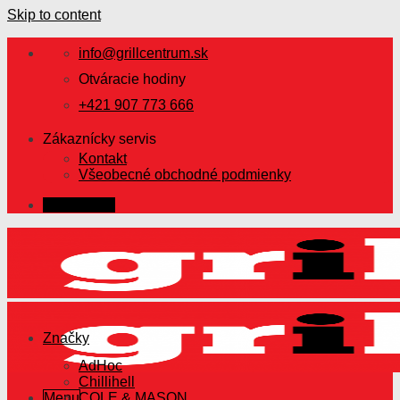
Skip to content
info@grillcentrum.sk
Otváracie hodiny
+421 907 773 666
Zákaznícky servis
Kontakt
Všeobecné obchodné podmienky
Prihlásenie
Značky
AdHoc
Chillihell
Menu
COLE & MASON