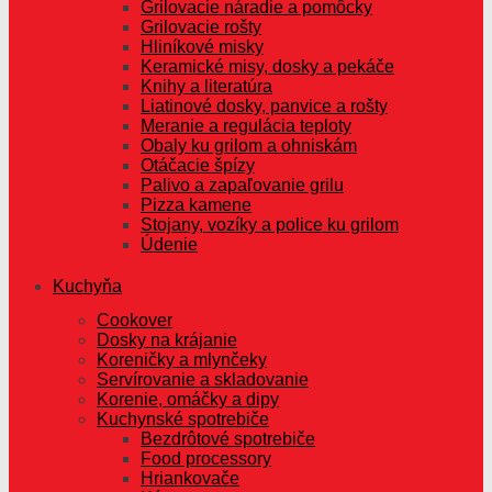
Grilovacie náradie a pomôcky
Grilovacie rošty
Hliníkové misky
Keramické misy, dosky a pekáče
Knihy a literatúra
Liatinové dosky, panvice a rošty
Meranie a regulácia teploty
Obaly ku grilom a ohniskám
Otáčacie špízy
Palivo a zapaľovanie grilu
Pizza kamene
Stojany, vozíky a police ku grilom
Údenie
Kuchyňa
Cookover
Dosky na krájanie
Koreničky a mlynčeky
Servírovanie a skladovanie
Korenie, omáčky a dipy
Kuchynské spotrebiče
Bezdrôtové spotrebiče
Food processory
Hriankovače