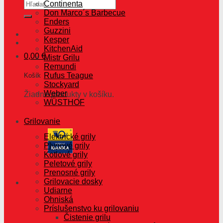
Hľadať:
Continenta
Don Marco´s Barbecue
Enders
Guzzini
Kesper
KitchenAid
0,00
€
Mistr Grilu
Remundi
Rufus Teague
Košík
Stockyard
Weber
Žiadne produkty v košíku.
WÜSTHOF
Grilovanie
Elektrické grily
Plynové grily
Kotlové grily
Peletové grily
Prenosné grily
Grilovacie dosky
Udiarne
Ohniská
Príslušenstvo ku grilovaniu
Čistenie grilu