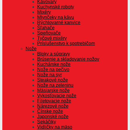
Kávovary
Kuchynské roboty
Mixéry
Mlynčeky na kávu
Rýchlovarné kanvice
Šľahače
Speňovače
Tyčové mixéry
Príslušenstvo k spotrebičom
Nože
Bloky a súpravy
Brúsenie a skladovanie nožov
Kuchárske nože
Nože na pečivo
Nože na syr
Steakové nože
Nože na zeleninu
Mäsiarske nože
Vykosťovacie nože
Filetovacie nože
Nárezové nože
Čínske nože
Japonské nože
Sekáčiky
Vidličky na mäso