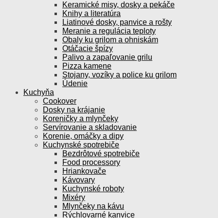
Keramické misy, dosky a pekáče
Knihy a literatúra
Liatinové dosky, panvice a rošty
Meranie a regulácia teploty
Obaly ku grilom a ohniskám
Otáčacie špízy
Palivo a zapaľovanie grilu
Pizza kamene
Stojany, vozíky a police ku grilom
Údenie
Kuchyňa
Cookover
Dosky na krájanie
Koreničky a mlynčeky
Servírovanie a skladovanie
Korenie, omáčky a dipy
Kuchynské spotrebiče
Bezdrôtové spotrebiče
Food processory
Hriankovače
Kávovary
Kuchynské roboty
Mixéry
Mlynčeky na kávu
Rýchlovarné kanvice