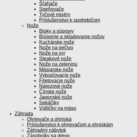
Šľahače
Speňovače
Tyčové mixéry
Príslušenstvo k spotrebičom
Nože
Bloky a súpravy
Brúsenie a skladovanie nožov
Kuchárske nože
Nože na pečivo
Nože na syr
Steakové nože
Nože na zeleninu
Mäsiarske nože
Vykosťovacie nože
Filetovacie nože
Nárezové nože
Čínske nože
Japonské nože
Sekáčiky
Vidličky na mäso
Záhrada
Ohrievače a ohniská
Príslušenstvo k ohrievačom a ohniskám
Záhradný nábytok
Zásobníky na drevo