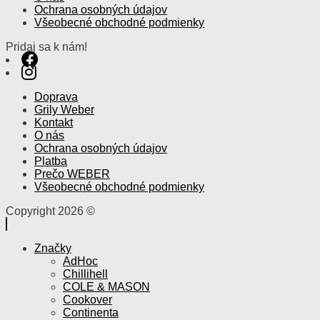
Ochrana osobných údajov
Všeobecné obchodné podmienky
Pridaj sa k nám!
Doprava
Grily Weber
Kontakt
O nás
Ochrana osobných údajov
Platba
Prečo WEBER
Všeobecné obchodné podmienky
Copyright 2026 ©
Značky
AdHoc
Chillihell
COLE & MASON
Cookover
Continenta