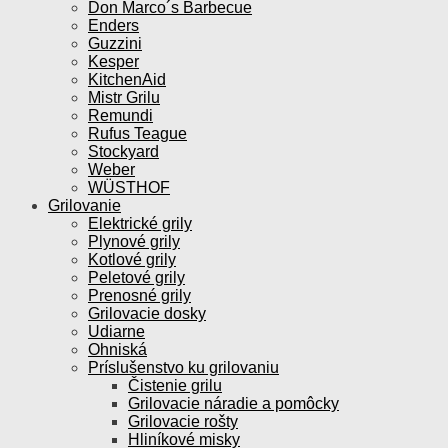
Don Marco´s Barbecue
Enders
Guzzini
Kesper
KitchenAid
Mistr Grilu
Remundi
Rufus Teague
Stockyard
Weber
WÜSTHOF
Grilovanie
Elektrické grily
Plynové grily
Kotlové grily
Peletové grily
Prenosné grily
Grilovacie dosky
Udiarne
Ohniská
Príslušenstvo ku grilovaniu
Čistenie grilu
Grilovacie náradie a pomôcky
Grilovacie rošty
Hliníkové misky