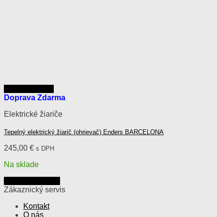
Rýchly náhľad
Doprava Zdarma
Elektrické žiariče
Tepelný elektrický žiarič (ohrievač) Enders BARCELONA
245,00
€
s DPH
Na sklade
Pridať do košíka
Zákaznický servis
Kontakt
O nás