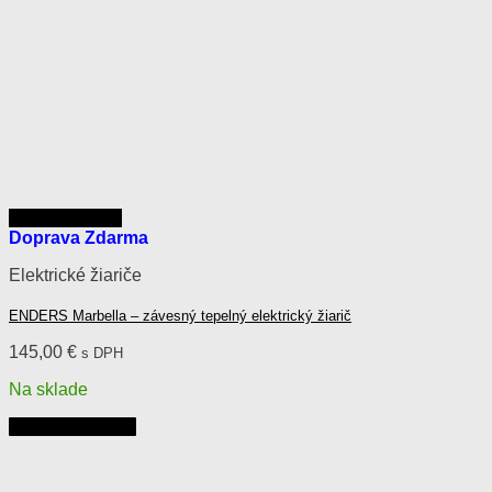
Rýchly náhľad
Doprava Zdarma
Elektrické žiariče
ENDERS Marbella – závesný tepelný elektrický žiarič
145,00
€
s DPH
Na sklade
Pridať do košíka