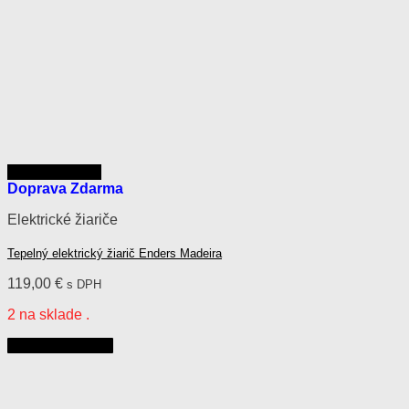
Rýchly náhľad
Doprava Zdarma
Elektrické žiariče
Tepelný elektrický žiarič Enders Madeira
119,00
€
s DPH
2 na sklade .
Pridať do košíka