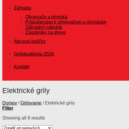
Záhrada
Ohrievače a ohniská
Príslušenstvo k ohrievačom a ohniskám
Záhradný nábytok
Zásobníky na drevo
Akciové balíčky
Grillakadémia 2026
Kontakt
Elektrické grily
Domov
/
Grilovanie
/
Elektrické grily
Filter
Showing all 8 results