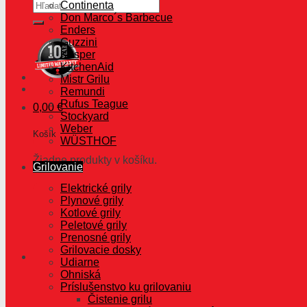
Hľadať:
Continenta
Don Marco´s Barbecue
Enders
Guzzini
Kesper
KitchenAid
Mistr Grilu
Remundi
Rufus Teague
0,00
€
Stockyard
Weber
Košík
WÜSTHOF
Žiadne produkty v košíku.
Grilovanie
Elektrické grily
Plynové grily
Kotlové grily
Peletové grily
Prenosné grily
Grilovacie dosky
Udiarne
Ohniská
Príslušenstvo ku grilovaniu
Čistenie grilu