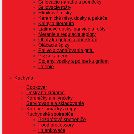
Grilovacie náradie a pomôcky
Grilovacie rošty
Hliníkové misky
Keramické misy, dosky a pekáče
Knihy a literatúra
Liatinové dosky, panvice a rošty
Meranie a regulácia teploty
Obaly ku grilom a ohniskám
Otáčacie špízy
Palivo a zapaľovanie grilu
Pizza kamene
Stojany, vozíky a police ku grilom
Údenie
Kuchyňa
Cookover
Dosky na krájanie
Koreničky a mlynčeky
Servírovanie a skladovanie
Korenie, omáčky a dipy
Kuchynské spotrebiče
Bezdrôtové spotrebiče
Food processory
Hriankovače