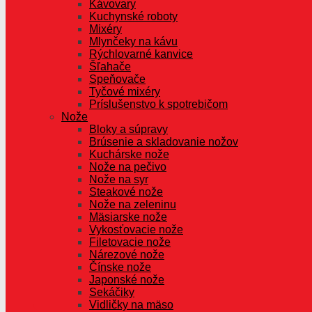
Kávovary
Kuchynské roboty
Mixéry
Mlynčeky na kávu
Rýchlovarné kanvice
Šľahače
Speňovače
Tyčové mixéry
Príslušenstvo k spotrebičom
Nože
Bloky a súpravy
Brúsenie a skladovanie nožov
Kuchárske nože
Nože na pečivo
Nože na syr
Steakové nože
Nože na zeleninu
Mäsiarske nože
Vykosťovacie nože
Filetovacie nože
Nárezové nože
Čínske nože
Japonské nože
Sekáčiky
Vidličky na mäso