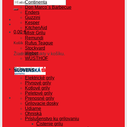
Hľadať:
Continenta
Don Marco´s Barbecue
Enders
Guzzini
Kesper
KitchenAid
0,00
€
Mistr Grilu
Remundi
Rufus Teague
Košík
Stockyard
Weber
Žiadne produkty v košíku.
WÜSTHOF
Grilovanie
Elektrické grily
Plynové grily
Kotlové grily
Peletové grily
Prenosné grily
Grilovacie dosky
Udiarne
Ohniská
Príslušenstvo ku grilovaniu
Čistenie grilu