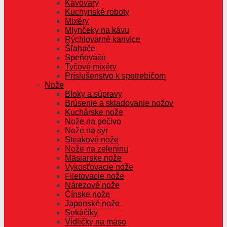
Kávovary
Kuchynské roboty
Mixéry
Mlynčeky na kávu
Rýchlovarné kanvice
Šľahače
Speňovače
Tyčové mixéry
Príslušenstvo k spotrebičom
Nože
Bloky a súpravy
Brúsenie a skladovanie nožov
Kuchárske nože
Nože na pečivo
Nože na syr
Steakové nože
Nože na zeleninu
Mäsiarske nože
Vykosťovacie nože
Filetovacie nože
Nárezové nože
Čínske nože
Japonské nože
Sekáčiky
Vidličky na mäso