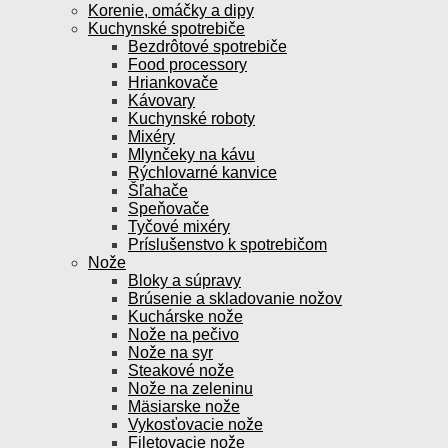
Korenie, omáčky a dipy
Kuchynské spotrebiče
Bezdrôtové spotrebiče
Food processory
Hriankovače
Kávovary
Kuchynské roboty
Mixéry
Mlynčeky na kávu
Rýchlovarné kanvice
Šľahače
Speňovače
Tyčové mixéry
Príslušenstvo k spotrebičom
Nože
Bloky a súpravy
Brúsenie a skladovanie nožov
Kuchárske nože
Nože na pečivo
Nože na syr
Steakové nože
Nože na zeleninu
Mäsiarske nože
Vykosťovacie nože
Filetovacie nože