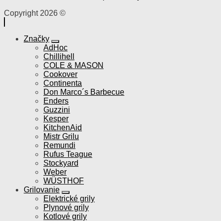
Copyright 2026 ©
Značky
AdHoc
Chillihell
COLE & MASON
Cookover
Continenta
Don Marco´s Barbecue
Enders
Guzzini
Kesper
KitchenAid
Mistr Grilu
Remundi
Rufus Teague
Stockyard
Weber
WÜSTHOF
Grilovanie
Elektrické grily
Plynové grily
Kotlové grily