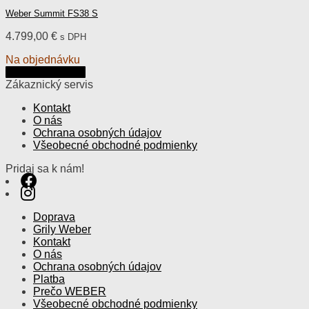
Weber Summit FS38 S
4.799,00
€
s DPH
Na objednávku
Pridať do košíka
Zákaznický servis
Kontakt
O nás
Ochrana osobných údajov
Všeobecné obchodné podmienky
Pridaj sa k nám!
Doprava
Grily Weber
Kontakt
O nás
Ochrana osobných údajov
Platba
Prečo WEBER
Všeobecné obchodné podmienky