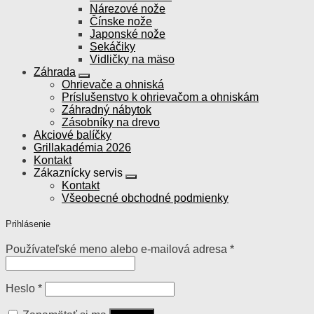
Nárezové nože
Čínske nože
Japonské nože
Sekáčiky
Vidličky na mäso
Záhrada
Ohrievače a ohniská
Príslušenstvo k ohrievačom a ohniskám
Záhradný nábytok
Zásobníky na drevo
Akciové balíčky
Grillakadémia 2026
Kontakt
Zákaznícky servis
Kontakt
Všeobecné obchodné podmienky
Prihlásenie
Používateľské meno alebo e-mailová adresa
*
Heslo
*