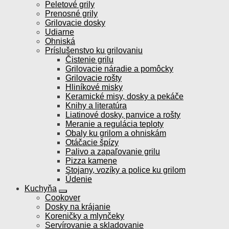
Peletové grily
Prenosné grily
Grilovacie dosky
Udiarne
Ohniská
Príslušenstvo ku grilovaniu
Čistenie grilu
Grilovacie náradie a pomôcky
Grilovacie rošty
Hliníkové misky
Keramické misy, dosky a pekáče
Knihy a literatúra
Liatinové dosky, panvice a rošty
Meranie a regulácia teploty
Obaly ku grilom a ohniskám
Otáčacie špízy
Palivo a zapaľovanie grilu
Pizza kamene
Stojany, vozíky a police ku grilom
Údenie
Kuchyňa
Cookover
Dosky na krájanie
Koreničky a mlynčeky
Servírovanie a skladovanie