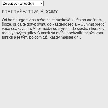
PRE PRVÉ AJ TRVALÉ DOJMY
Od hamburgerov na rošte po chrumkavé kurča na otočnom
špíze, pridajte dotyk dymu do každého jedla – Summit predčí
vaše očakávania. V rozmedzí od štyroch do šiestich horákov,
rad plynových grilov Summit sa môže pochváliť množstvom
funkcií a je tým, po čom túži každý majster grilu.