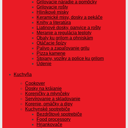
Grilovacie náradie a pomôcky
Grilovacie rošty
Hliníkové misky
Keramické misy, dosky a pekáče
Knihy a literatúra
Liatinové dosky, panvice a rošty
Meranie a regulácia teploty
Obaly ku grilom a ohniskám
Otáčacie špízy
Palivo a zapaľovanie grilu
Pizza kamene
Stojany, vozíky a police ku grilom
Údenie
Kuchyňa
Cookover
Dosky na krájanie
Koreničky a mlynčeky
Servírovanie a skladovanie
Korenie, omáčky a dipy
Kuchynské spotrebiče
Bezdrôtové spotrebiče
Food processory
Hriankovače