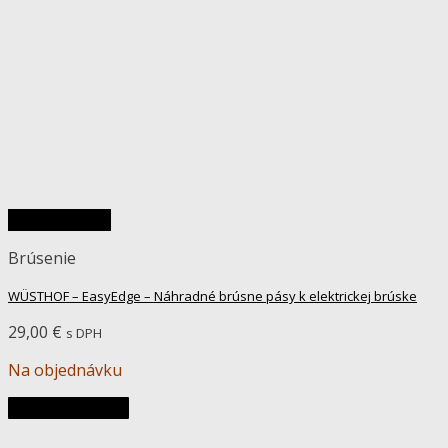
Rýchly náhľad
Brúsenie
WÜSTHOF – EasyEdge – Náhradné brúsne pásy k elektrickej brúske
29,00
€
s DPH
Na objednávku
Pridať do košíka