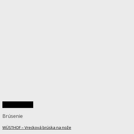
Rýchly náhľad
Brúsenie
WÜSTHOF – Vrecková brúska na nože