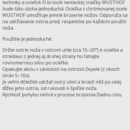
techniky a ocieľok či brúsok nemeckej značky WÜSTHOF
bude táto úloha jednoduchá. Ocieľka z chrómovanej ocele
WÜSTHOF umožňuje jemné brúsenie nožov. Odporúča sa
na udržiavanie ostria pred, respektíve po každom použití
noža.
Použitie je jednoduché:
Držte ostrie noža v ostrom uhle (cca 15–20°) k ocieľke a
striedavo z jednej aj druhej strany ho ťahajte
rovnomernou silou po ocieľke.
Opakujte akciu v závislosti na ostrosti čepele (z oboch
strán 5–10x).
Je veľmi dôležité udržať ostrý uhol a brúsiť nôž po celej
dĺžke jeho ostria, od rukoväti k špičke noža.
Rýchlosť pohybu nehrá v procese brúsenia žiadnu rolu.