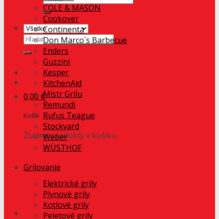
COLE & MASON
Cookover
Continenta
Hľadať:
Don Marco´s Barbecue
Enders
Guzzini
Kesper
KitchenAid
Mistr Grilu
0,00
€
Remundi
Rufus Teague
Košík
Stockyard
Žiadne produkty v košíku.
Weber
WÜSTHOF
Grilovanie
Elektrické grily
Plynové grily
Kotlové grily
Peletové grily