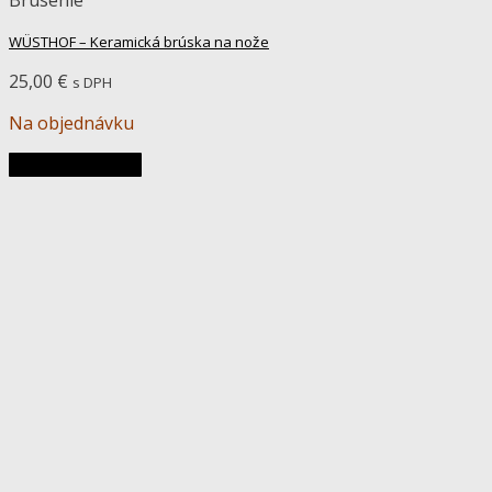
WÜSTHOF – Keramická brúska na nože
25,00
€
s DPH
Na objednávku
Pridať do košíka