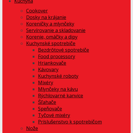
Kuchyňa
Cookover
Dosky na krájanie
Koreničky a mlynčeky
Servírovanie a skladovanie
Korenie, omáčky a dipy
Kuchynské spotrebiče
Bezdrôtové spotrebiče
Food processory
Hriankovače
Kávovary
Kuchynské roboty
Mixéry
Mlynčeky na kávu
Rýchlovarné kanvice
Šľahače
Speňovače
Tyčové mixéry
Príslušenstvo k spotrebičom
Nože