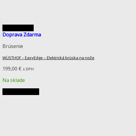
Rýchly náhľad
Doprava Zdarma
Brúsenie
WÜSTHOF – EasyEdge – Elektrická brúska na nože
199,00
€
s DPH
Na sklade
Pridať do košíka