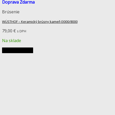
Doprava Zdarma
Brúsenie
WÜSTHOF – Keramický brúsny kameň J3000/8000
79,00
€
s DPH
Na sklade
Pridať do košíka