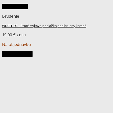
Rýchly náhľad
Brúsenie
WÜSTHOF – Protišmyková podložka pod brúsny kameň
19,00
€
s DPH
Na objednávku
Pridať do košíka