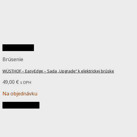
Rýchly náhľad
Brúsenie
WÜSTHOF – EasyEdge – Sada „Upgrade“ k elektrickej brúske
49,00
€
s DPH
Na objednávku
Pridať do košíka