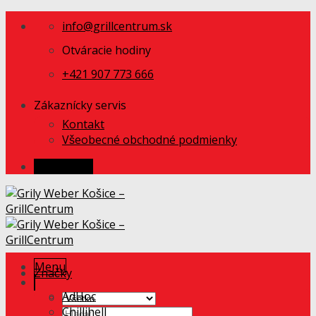
Skip
info@grillcentrum.sk
to
content
Otváracie hodiny
+421 907 773 666
Zákaznícky servis
Kontakt
Všeobecné obchodné podmienky
Prihlásenie
Menu
Značky
AdHoc
Chillihell
Hľadať: