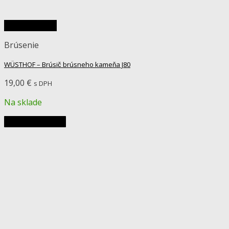
Rýchly náhľad
Brúsenie
WÜSTHOF – Brúsič brúsneho kameňa J80
19,00
€
s DPH
Na sklade
Pridať do košíka