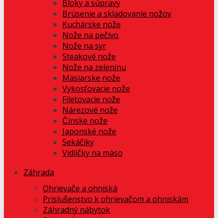
Bloky a súpravy
Brúsenie a skladovanie nožov
Kuchárske nože
Nože na pečivo
Nože na syr
Steakové nože
Nože na zeleninu
Mäsiarske nože
Vykosťovacie nože
Filetovacie nože
Nárezové nože
Čínske nože
Japonské nože
Sekáčiky
Vidličky na mäso
Záhrada
Ohrievače a ohniská
Príslušenstvo k ohrievačom a ohniskám
Záhradný nábytok