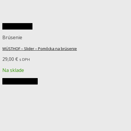
Rýchly náhľad
Brúsenie
WÜSTHOF – Slider – Pomôcka na brúsenie
29,00
€
s DPH
Na sklade
Pridať do košíka