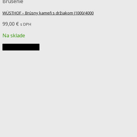
Brúsenie
WÜSTHOF – Brúsny kameň s držiakom J1000/4000
99,00
€
s DPH
Na sklade
Pridať do košíka