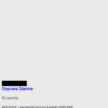
Rýchly náhľad
Doprava Zdarma
Brúsenie
WÜSTHOF – Keramický brúsny kameň J1000/3000