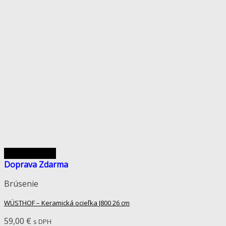
Rýchly náhľad
Doprava Zdarma
Brúsenie
WÜSTHOF – Keramická ocieľka J800 26 cm
59,00
€
s DPH