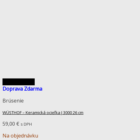
Rýchly náhľad
Doprava Zdarma
Brúsenie
WÜSTHOF – Keramická ocieľka J 3000 26 cm
59,00
€
s DPH
Na objednávku