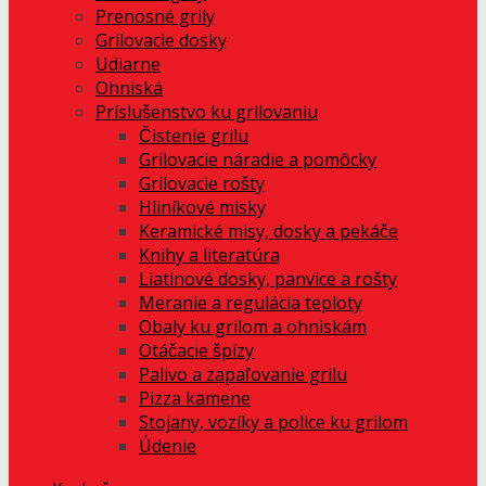
Prenosné grily
Grilovacie dosky
Udiarne
Ohniská
Príslušenstvo ku grilovaniu
Čistenie grilu
Grilovacie náradie a pomôcky
Grilovacie rošty
Hliníkové misky
Keramické misy, dosky a pekáče
Knihy a literatúra
Liatinové dosky, panvice a rošty
Meranie a regulácia teploty
Obaly ku grilom a ohniskám
Otáčacie špízy
Palivo a zapaľovanie grilu
Pizza kamene
Stojany, vozíky a police ku grilom
Údenie