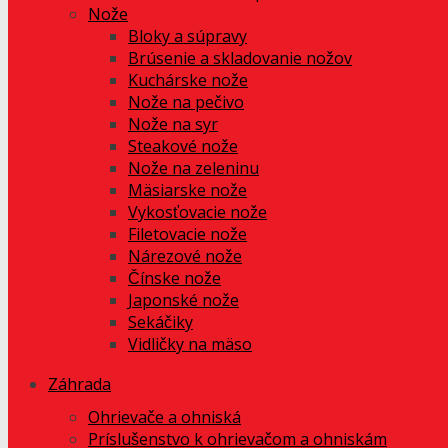
Nože
Bloky a súpravy
Brúsenie a skladovanie nožov
Kuchárske nože
Nože na pečivo
Nože na syr
Steakové nože
Nože na zeleninu
Mäsiarske nože
Vykosťovacie nože
Filetovacie nože
Nárezové nože
Čínske nože
Japonské nože
Sekáčiky
Vidličky na mäso
Záhrada
Ohrievače a ohniská
Príslušenstvo k ohrievačom a ohniskám