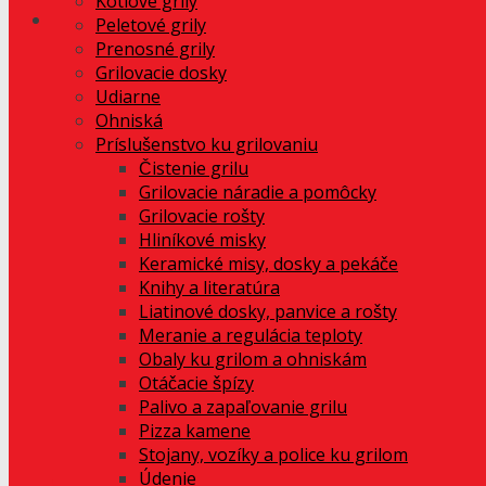
Kotlové grily
Peletové grily
Prenosné grily
Grilovacie dosky
Udiarne
Ohniská
Príslušenstvo ku grilovaniu
Čistenie grilu
Grilovacie náradie a pomôcky
Grilovacie rošty
Hliníkové misky
Keramické misy, dosky a pekáče
Knihy a literatúra
Liatinové dosky, panvice a rošty
Meranie a regulácia teploty
Obaly ku grilom a ohniskám
Otáčacie špízy
Palivo a zapaľovanie grilu
Pizza kamene
Stojany, vozíky a police ku grilom
Údenie