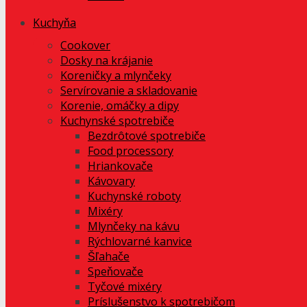
Kuchyňa
Cookover
Dosky na krájanie
Koreničky a mlynčeky
Servírovanie a skladovanie
Korenie, omáčky a dipy
Kuchynské spotrebiče
Bezdrôtové spotrebiče
Food processory
Hriankovače
Kávovary
Kuchynské roboty
Mixéry
Mlynčeky na kávu
Rýchlovarné kanvice
Šľahače
Speňovače
Tyčové mixéry
Príslušenstvo k spotrebičom