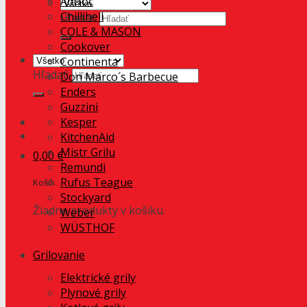
AdHoc
Chillihell
Hľadať:
COLE & MASON
Cookover
Continenta
Hľadať:
Don Marco´s Barbecue
Enders
Guzzini
Kesper
KitchenAid
Mistr Grilu
0,00
€
Remundi
Rufus Teague
Košík
Stockyard
Žiadne produkty v košíku.
Weber
WÜSTHOF
Grilovanie
Elektrické grily
Plynové grily