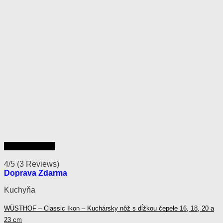
Rýchly náhľad
4/5
(3 Reviews)
Doprava Zdarma
Kuchyňa
WÜSTHOF – Classic Ikon – Kuchársky nôž s dĺžkou čepele 16, 18, 20 a
23 cm