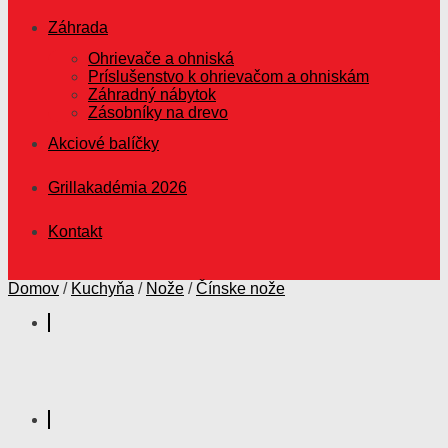
Záhrada
Ohrievače a ohniská
Príslušenstvo k ohrievačom a ohniskám
Záhradný nábytok
Zásobníky na drevo
Akciové balíčky
Grillakadémia 2026
Kontakt
Domov
/
Kuchyňa
/
Nože
/
Čínske nože