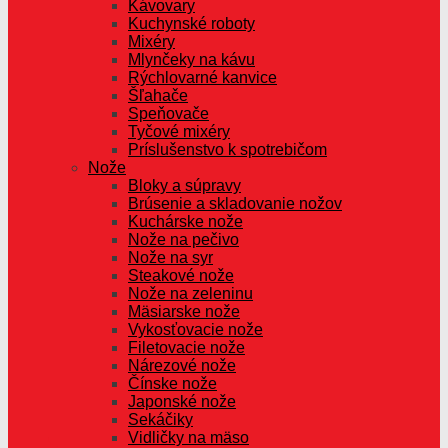
Kávovary
Kuchynské roboty
Mixéry
Mlynčeky na kávu
Rýchlovarné kanvice
Šľahače
Speňovače
Tyčové mixéry
Príslušenstvo k spotrebičom
Nože
Bloky a súpravy
Brúsenie a skladovanie nožov
Kuchárske nože
Nože na pečivo
Nože na syr
Steakové nože
Nože na zeleninu
Mäsiarske nože
Vykosťovacie nože
Filetovacie nože
Nárezové nože
Čínske nože
Japonské nože
Sekáčiky
Vidličky na mäso