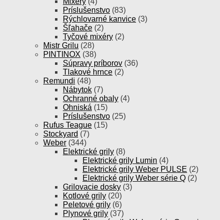
Mixéry
(4)
Príslušenstvo
(83)
Rýchlovarné kanvice
(3)
Šľahače
(2)
Tyčové mixéry
(2)
Mistr Grilu
(28)
PINTINOX
(38)
Súpravy príborov
(36)
Tlakové hrnce
(2)
Remundi
(48)
Nábytok
(7)
Ochranné obaly
(4)
Ohniská
(15)
Príslušenstvo
(25)
Rufus Teague
(15)
Stockyard
(7)
Weber
(344)
Elektrické grily
(8)
Elektrické grily Lumin
(4)
Elektrické grily Weber PULSE
(2)
Elektrické grily Weber série Q
(2)
Grilovacie dosky
(3)
Kotlové grily
(20)
Peletové grily
(6)
Plynové grily
(37)