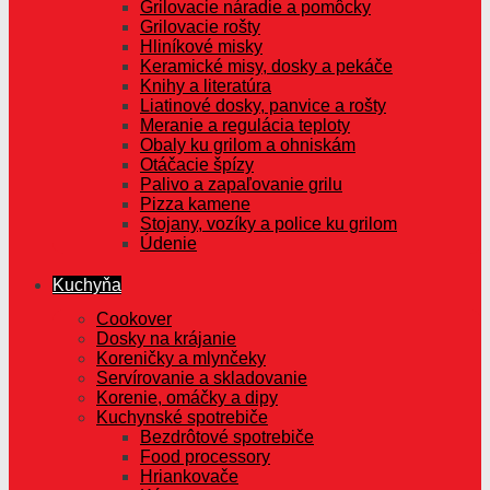
Grilovacie náradie a pomôcky
Grilovacie rošty
Hliníkové misky
Keramické misy, dosky a pekáče
Knihy a literatúra
Liatinové dosky, panvice a rošty
Meranie a regulácia teploty
Obaly ku grilom a ohniskám
Otáčacie špízy
Palivo a zapaľovanie grilu
Pizza kamene
Stojany, vozíky a police ku grilom
Údenie
Kuchyňa
Cookover
Dosky na krájanie
Koreničky a mlynčeky
Servírovanie a skladovanie
Korenie, omáčky a dipy
Kuchynské spotrebiče
Bezdrôtové spotrebiče
Food processory
Hriankovače