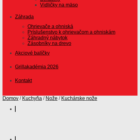
Vidličky na mäso
Záhrada
Ohrievače a ohniská
Príslušenstvo k ohrievačom a ohniskám
Záhradný nábytok
Zásobníky na drevo
Akciové balíčky
Grillakadémia 2026
Kontakt
Domov
/
Kuchyňa
/
Nože
/
Kuchárske nože