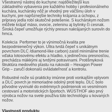
Všestranný nástroj do kuchyne: najdôležitejší kus
základného vybavenia pre každého hobby i profesionálneho
kuchára, kuchársky nôž je vhodný pre väčšinu úloh v
kuchyni, pre najrôznejšie techniky krájania a úchopu, z
prípravy jedla robí skutočné potešenie. S kuchárskym nožom
môžete krájať mäso, ovocie, zeleninu aj bylinky či cesnak.
Široká čepeľ umožňuje rýchly presun nakrájaných surovín do
hrnca.
Kolekcia Performer to je výnimočná kvalita pre
bezpodmienečný výkon. Ultra tvrdá čepeľ s unikátnym
povrchom DLC /diamond-like carbon) zaistí minimálne trenie
vďaka lotosovému efektu a hladko, s jedinečnou presnosťou,
prechádza mäkkými aj tvrdými potravinami. Protišmyková
štruktúra medového plastu na rukoväti – Hexagon Power
Grip – zaručí dokonalú ovládateľnosť a kontrolu.
Robustné nože sú prakticky imúnne proti vonkajším vplyvom
a DLC povrch je mimoriadne odolný proti teplu. DLC bolo
pôvodne vyvinuté do extrémnych podmienok vo vesmírnom
cestovaní a motoristických športoch. WÜSTHOF ako prvý
výrobca nožov na svete používa túto technológiu u kovaných
nožov.
Vlastnosti produktu