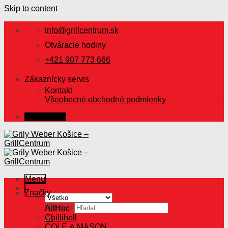
Skip to content
info@grillcentrum.sk
Otváracie hodiny
+421 907 773 666
Zákaznícky servis
Kontakt
Všeobecné obchodné podmienky
Prihlásenie
Menu
Značky
Hľadať:
AdHoc
Chillihell
COLE & MASON