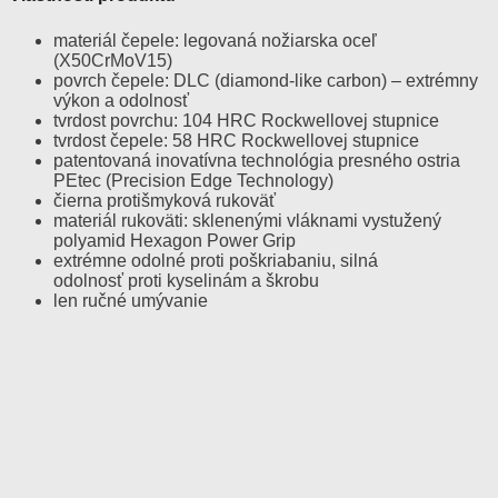
materiál čepele: legovaná nožiarska oceľ
(X50CrMoV15)
povrch čepele: DLC (diamond-like carbon) – extrémny
výkon a odolnosť
tvrdost povrchu: 104 HRC Rockwellovej stupnice
tvrdost čepele: 58 HRC Rockwellovej stupnice
patentovaná inovatívna technológia presného ostria
PEtec (Precision Edge Technology)
čierna protišmyková rukoväť
materiál rukoväti: sklenenými vláknami vystužený
polyamid Hexagon Power Grip
extrémne odolné proti poškriabaniu, silná
odolnosť proti kyselinám a škrobu
len ručné umývanie