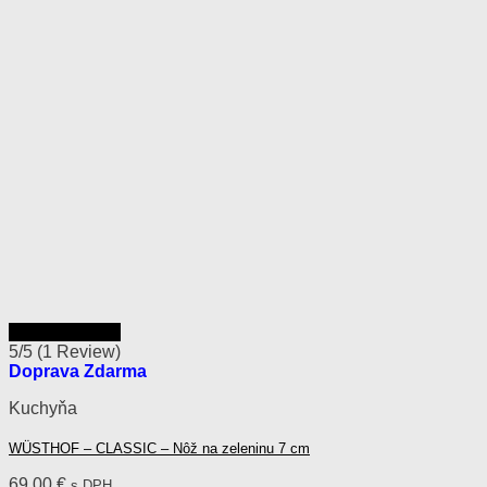
Rýchly náhľad
5/5
(1 Review)
Doprava Zdarma
Kuchyňa
WÜSTHOF – CLASSIC – Nôž na zeleninu 7 cm
69,00
€
s DPH