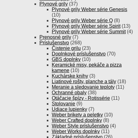
Plynové grily
(37)
Plynové grily Weber série Genesis
(10)
Plynové grily Weber série Q
(8)
Plynové grily Weber série Spirit
(13)
Plynové grily Weber série Summit
(4)
Prenosné grily
(7)
Príslušenstvo
(268)
Čistenie grilu
(23)
Doplnkové príslušenstvo
(70)
GBS doplnky
(10)
Keramické misy, pekáče a pizza
kamene
(10)
Kuchárske knihy
(3)
Liatinové rošty, planche a tály
(18)
Meranie a sledovanie teploty
(11)
Ochranné obaly
(38)
Otáčacie špízy - Rotissérie
(11)
Stolovanie
(9)
Udiace lupienky
(7)
Weber brikety a peletky
(10)
Weber Crafted doplnky
(8)
Weber Style príslušenstvo
(4)
Weber Works doplnky
(11)
Základné príslušenstvo
(26)