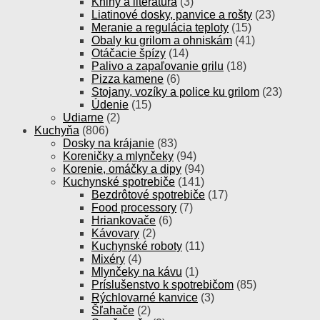
Knihy a literatúra
(3)
Liatinové dosky, panvice a rošty
(23)
Meranie a regulácia teploty
(15)
Obaly ku grilom a ohniskám
(41)
Otáčacie špízy
(14)
Palivo a zapaľovanie grilu
(18)
Pizza kamene
(6)
Stojany, vozíky a police ku grilom
(23)
Údenie
(15)
Udiarne
(2)
Kuchyňa
(806)
Dosky na krájanie
(83)
Koreničky a mlynčeky
(94)
Korenie, omáčky a dipy
(94)
Kuchynské spotrebiče
(141)
Bezdrôtové spotrebiče
(17)
Food processory
(7)
Hriankovače
(6)
Kávovary
(2)
Kuchynské roboty
(11)
Mixéry
(4)
Mlynčeky na kávu
(1)
Príslušenstvo k spotrebičom
(85)
Rýchlovarné kanvice
(3)
Šľahače
(2)