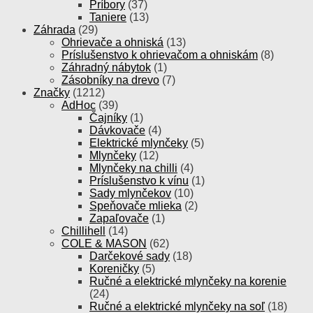
Príbory
(37)
Taniere
(13)
Záhrada
(29)
Ohrievače a ohniská
(13)
Príslušenstvo k ohrievačom a ohniskám
(8)
Záhradný nábytok
(1)
Zásobníky na drevo
(7)
Značky
(1212)
AdHoc
(39)
Čajníky
(1)
Dávkovače
(4)
Elektrické mlynčeky
(5)
Mlynčeky
(12)
Mlynčeky na chilli
(4)
Príslušenstvo k vínu
(1)
Sady mlynčekov
(10)
Speňovače mlieka
(2)
Zapaľovače
(1)
Chillihell
(14)
COLE & MASON
(62)
Darčekové sady
(18)
Koreničky
(5)
Ručné a elektrické mlynčeky na korenie
(24)
Ručné a elektrické mlynčeky na soľ
(18)