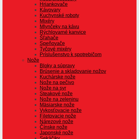
Hriankovače
Kávovary
Kuchynské roboty
Mixéry
Mlynčeky na kávu
Rýchlovarné kanvice
Šľahače
Speňovače
Tyčové mixéry
Príslušenstvo k spotrebičom
Nože
Bloky a súpravy
Brúsenie a skladovanie nožov
Kuchárske nože
Nože na pečivo
Nože na syr
Steakové nože
Nože na zeleninu
Mäsiarske nože
Vykosťovacie nože
Filetovacie nože
Nárezové nože
Čínske nože
Japonské nože
Sekáčiky