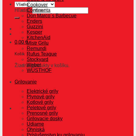
Cookover
Hľadať:
Continenta
Don Marco´s Barbecue
Enders
Guzzini
Kesper
KitchenAid
0,00
€
Mistr Grilu
Remundi
Rufus Teague
Košík
Stockyard
Weber
Žiadne produkty v košíku.
WÜSTHOF
Grilovanie
Elektrické grily
Plynové grily
Kotlové grily
Peletové grily
Prenosné grily
Grilovacie dosky
Udiarne
Ohniská
Príslušenstvo ku grilovaniu