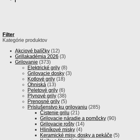
Filter
Kategórie produktov
Akciové balíčky
(12)
Grillakadémia 2026
(3)
Grilovanie
(373)
Elektrické grily
(8)
Grilovacie dosky
(3)
Kotlové grily
(18)
Ohniská
(13)
Peletové grily
(6)
Plynové grily
(38)
Prenosné grily
(5)
Príslušenstvo ku grilovaniu
(285)
Čistenie grilu
(21)
Grilovacie náradie a pomôcky
(90)
Grilovacie rošty
(14)
Hliníkové misky
(4)
Keramické misy, dosky a pekáče
(5)