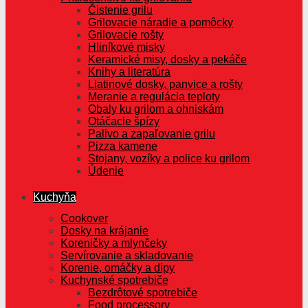
Čistenie grilu
Grilovacie náradie a pomôcky
Grilovacie rošty
Hliníkové misky
Keramické misy, dosky a pekáče
Knihy a literatúra
Liatinové dosky, panvice a rošty
Meranie a regulácia teploty
Obaly ku grilom a ohniskám
Otáčacie špízy
Palivo a zapaľovanie grilu
Pizza kamene
Stojany, vozíky a police ku grilom
Údenie
Kuchyňa
Cookover
Dosky na krájanie
Koreničky a mlynčeky
Servírovanie a skladovanie
Korenie, omáčky a dipy
Kuchynské spotrebiče
Bezdrôtové spotrebiče
Food processory