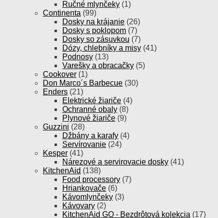
Ručné mlynčeky
(1)
Continenta
(99)
Dosky na krájanie
(26)
Dosky s poklopom
(7)
Dosky so zásuvkou
(7)
Dózy, chlebníky a misy
(41)
Podnosy
(13)
Varešky a obracačky
(5)
Cookover
(1)
Don Marco´s Barbecue
(30)
Enders
(21)
Elektrické žiariče
(4)
Ochranné obaly
(8)
Plynové žiariče
(9)
Guzzini
(28)
Džbány a karafy
(4)
Servírovanie
(24)
Kesper
(41)
Nárezové a servirovacie dosky
(41)
KitchenAid
(138)
Food processory
(7)
Hriankovače
(6)
Kávomlynčeky
(3)
Kávovary
(2)
KitchenAid GO - Bezdrôtová kolekcia
(17)