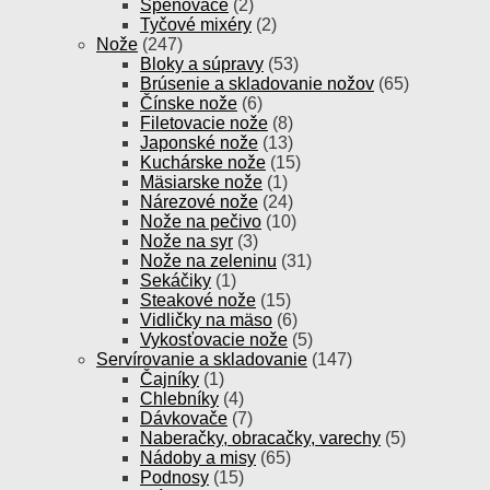
Speňovače
(2)
Tyčové mixéry
(2)
Nože
(247)
Bloky a súpravy
(53)
Brúsenie a skladovanie nožov
(65)
Čínske nože
(6)
Filetovacie nože
(8)
Japonské nože
(13)
Kuchárske nože
(15)
Mäsiarske nože
(1)
Nárezové nože
(24)
Nože na pečivo
(10)
Nože na syr
(3)
Nože na zeleninu
(31)
Sekáčiky
(1)
Steakové nože
(15)
Vidličky na mäso
(6)
Vykosťovacie nože
(5)
Servírovanie a skladovanie
(147)
Čajníky
(1)
Chlebníky
(4)
Dávkovače
(7)
Naberačky, obracačky, varechy
(5)
Nádoby a misy
(65)
Podnosy
(15)