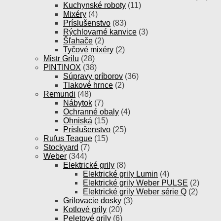
Kuchynské roboty
(11)
Mixéry
(4)
Príslušenstvo
(83)
Rýchlovarné kanvice
(3)
Šľahače
(2)
Tyčové mixéry
(2)
Mistr Grilu
(28)
PINTINOX
(38)
Súpravy príborov
(36)
Tlakové hrnce
(2)
Remundi
(48)
Nábytok
(7)
Ochranné obaly
(4)
Ohniská
(15)
Príslušenstvo
(25)
Rufus Teague
(15)
Stockyard
(7)
Weber
(344)
Elektrické grily
(8)
Elektrické grily Lumin
(4)
Elektrické grily Weber PULSE
(2)
Elektrické grily Weber série Q
(2)
Grilovacie dosky
(3)
Kotlové grily
(20)
Peletové grily
(6)