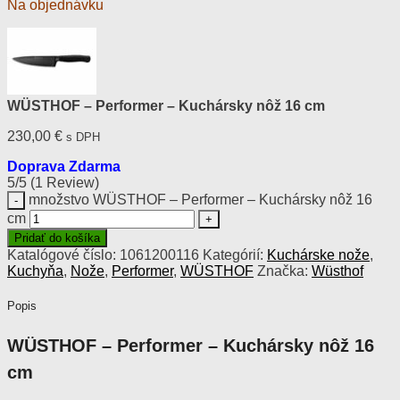
Na objednávku
WÜSTHOF – Performer – Kuchársky nôž 16 cm
230,00
€
s DPH
Doprava Zdarma
5/5
(1 Review)
množstvo WÜSTHOF – Performer – Kuchársky nôž 16
cm
Pridať do košíka
Katalógové číslo:
1061200116
Kategórií:
Kuchárske nože
,
Kuchyňa
,
Nože
,
Performer
,
WÜSTHOF
Značka:
Wüsthof
Popis
WÜSTHOF – Performer – Kuchársky nôž 16
cm