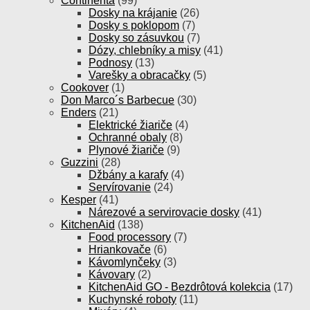
Continenta
(99)
Dosky na krájanie
(26)
Dosky s poklopom
(7)
Dosky so zásuvkou
(7)
Dózy, chlebníky a misy
(41)
Podnosy
(13)
Varešky a obracačky
(5)
Cookover
(1)
Don Marco´s Barbecue
(30)
Enders
(21)
Elektrické žiariče
(4)
Ochranné obaly
(8)
Plynové žiariče
(9)
Guzzini
(28)
Džbány a karafy
(4)
Servírovanie
(24)
Kesper
(41)
Nárezové a servirovacie dosky
(41)
KitchenAid
(138)
Food processory
(7)
Hriankovače
(6)
Kávomlynčeky
(3)
Kávovary
(2)
KitchenAid GO - Bezdrôtová kolekcia
(17)
Kuchynské roboty
(11)