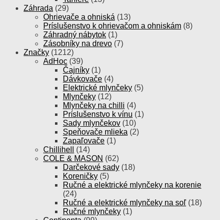
Záhrada
(29)
Ohrievače a ohniská
(13)
Príslušenstvo k ohrievačom a ohniskám
(8)
Záhradný nábytok
(1)
Zásobníky na drevo
(7)
Značky
(1212)
AdHoc
(39)
Čajníky
(1)
Dávkovače
(4)
Elektrické mlynčeky
(5)
Mlynčeky
(12)
Mlynčeky na chilli
(4)
Príslušenstvo k vínu
(1)
Sady mlynčekov
(10)
Speňovače mlieka
(2)
Zapaľovače
(1)
Chillihell
(14)
COLE & MASON
(62)
Darčekové sady
(18)
Koreničky
(5)
Ručné a elektrické mlynčeky na korenie
(24)
Ručné a elektrické mlynčeky na soľ
(18)
Ručné mlynčeky
(1)