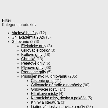
Filter
Kategórie produktov
Akciové balíčky
(12)
Grillakadémia 2026
(3)
Grilovanie
(373)
Elektrické grily
(8)
Grilovacie dosky
(3)
Kotlové grily
(18)
Ohniská
(13)
Peletové grily
(6)
Plynové grily
(38)
Prenosné grily
(5)
Príslušenstvo ku grilovaniu
(285)
Čistenie grilu
(21)
Grilovacie náradie a pomôcky
(90)
Grilovacie rošty
(14)
Hliníkové misky
(4)
Keramické misy, dosky a pekáče
(5)
Knihy a literatúra
(3)
Liatinové dosky, panvice a rošty
(23)