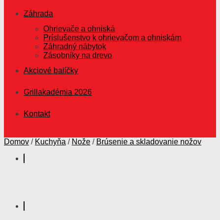
Záhrada
Ohrievače a ohniská
Príslušenstvo k ohrievačom a ohniskám
Záhradný nábytok
Zásobníky na drevo
Akciové balíčky
Grillakadémia 2026
Kontakt
Domov
/
Kuchyňa
/
Nože
/
Brúsenie a skladovanie nožov