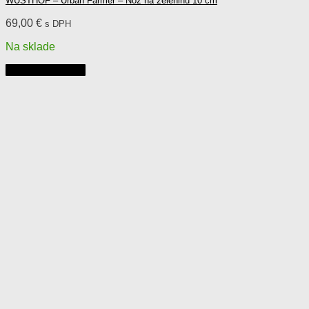
WÜSTHOF – Urban Farmer – Nôž na zeleninu 10 cm
69,00
€
s DPH
Na sklade
Pridať do košíka