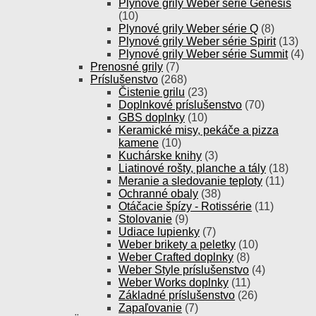
Plynové grily Weber série Genesis
(10)
Plynové grily Weber série Q
(8)
Plynové grily Weber série Spirit
(13)
Plynové grily Weber série Summit
(4)
Prenosné grily
(7)
Príslušenstvo
(268)
Čistenie grilu
(23)
Doplnkové príslušenstvo
(70)
GBS doplnky
(10)
Keramické misy, pekáče a pizza
kamene
(10)
Kuchárske knihy
(3)
Liatinové rošty, planche a tály
(18)
Meranie a sledovanie teploty
(11)
Ochranné obaly
(38)
Otáčacie špízy - Rotissérie
(11)
Stolovanie
(9)
Udiace lupienky
(7)
Weber brikety a peletky
(10)
Weber Crafted doplnky
(8)
Weber Style príslušenstvo
(4)
Weber Works doplnky
(11)
Základné príslušenstvo
(26)
Zapaľovanie
(7)