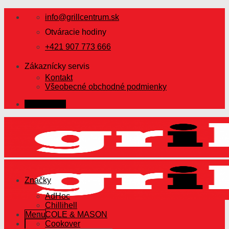
Skip
info@grillcentrum.sk
to
content
Otváracie hodiny
+421 907 773 666
Zákaznícky servis
Kontakt
Všeobecné obchodné podmienky
Prihlásenie
Značky
AdHoc
Chillihell
Menu
COLE & MASON
Cookover