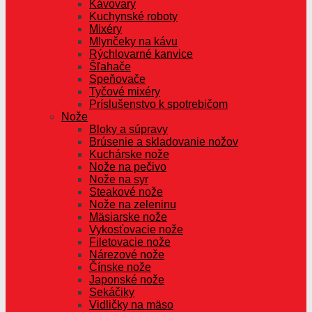
Kávovary
Kuchynské roboty
Mixéry
Mlynčeky na kávu
Rýchlovarné kanvice
Šľahače
Speňovače
Tyčové mixéry
Príslušenstvo k spotrebičom
Nože
Bloky a súpravy
Brúsenie a skladovanie nožov
Kuchárske nože
Nože na pečivo
Nože na syr
Steakové nože
Nože na zeleninu
Mäsiarske nože
Vykosťovacie nože
Filetovacie nože
Nárezové nože
Čínske nože
Japonské nože
Sekáčiky
Vidličky na mäso