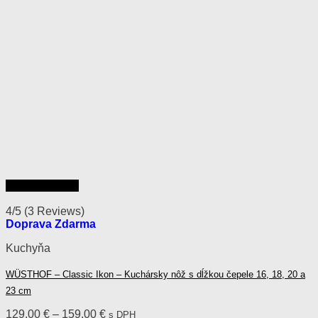
Rýchly náhľad
4/5
(3 Reviews)
Doprava Zdarma
Kuchyňa
WÜSTHOF – Classic Ikon – Kuchársky nôž s dĺžkou čepele 16, 18, 20 a
23 cm
Price
129,00
€
–
159,00
€
s DPH