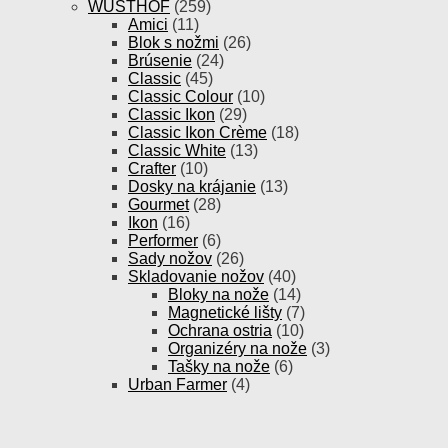
WÜSTHOF
(259)
Amici
(11)
Blok s nožmi
(26)
Brúsenie
(24)
Classic
(45)
Classic Colour
(10)
Classic Ikon
(29)
Classic Ikon Crème
(18)
Classic White
(13)
Crafter
(10)
Dosky na krájanie
(13)
Gourmet
(28)
Ikon
(16)
Performer
(6)
Sady nožov
(26)
Skladovanie nožov
(40)
Bloky na nože
(14)
Magnetické lišty
(7)
Ochrana ostria
(10)
Organizéry na nože
(3)
Tašky na nože
(6)
Urban Farmer
(4)