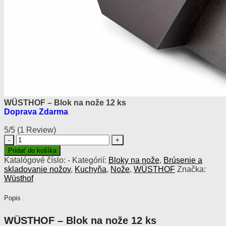
WÜSTHOF – Blok na nože 12 ks
Doprava Zdarma
5/5
(1 Review)
množstvo
WÜSTHOF
Pridať do košíka
–
Katalógové číslo:
-
Kategórií:
Bloky na nože
,
Brúsenie a
Blok
skladovanie nožov
,
Kuchyňa
,
Nože
,
WÜSTHOF
Značka:
na
Wüsthof
nože
12
Popis
ks
WÜSTHOF – Blok na nože 12 ks