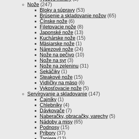
Nože
(247)
Bloky a súpravy
(53)
Brúsenie a skladovanie nožov
(65)
Čínske nože
(6)
Filetovacie nože
(8)
Japonské nože
(13)
Kuchárske nože
(15)
Mäsiarske nože
(1)
Nárezové nože
(24)
Nože na pečivo
(10)
Nože na syr
(3)
Nože na zeleninu
(31)
Sekáčiky
(1)
Steakové nože
(15)
Vidličky na mäso
(6)
Vykosťovacie nože
(5)
Servírovanie a skladovanie
(147)
Čajníky
(1)
Chlebníky
(4)
Dávkovače
(7)
Naberačky, obracačky, varechy
(5)
Nádoby a misy
(65)
Podnosy
(15)
Príbory
(37)
Taniere
(13)