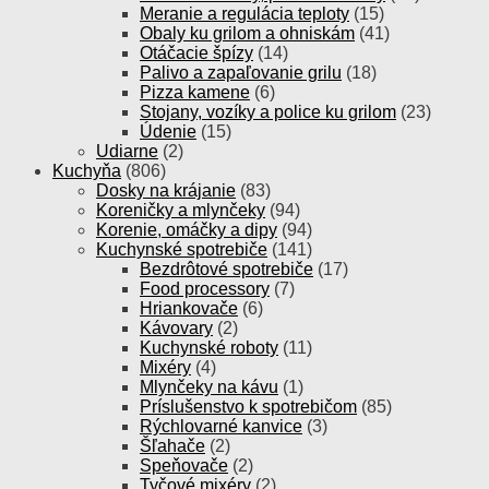
Meranie a regulácia teploty
(15)
Obaly ku grilom a ohniskám
(41)
Otáčacie špízy
(14)
Palivo a zapaľovanie grilu
(18)
Pizza kamene
(6)
Stojany, vozíky a police ku grilom
(23)
Údenie
(15)
Udiarne
(2)
Kuchyňa
(806)
Dosky na krájanie
(83)
Koreničky a mlynčeky
(94)
Korenie, omáčky a dipy
(94)
Kuchynské spotrebiče
(141)
Bezdrôtové spotrebiče
(17)
Food processory
(7)
Hriankovače
(6)
Kávovary
(2)
Kuchynské roboty
(11)
Mixéry
(4)
Mlynčeky na kávu
(1)
Príslušenstvo k spotrebičom
(85)
Rýchlovarné kanvice
(3)
Šľahače
(2)
Speňovače
(2)
Tyčové mixéry
(2)