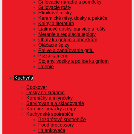
Grilovacie náradie a pomôcky
Grilovacie rošty
Hliníkové misky
Keramické misy, dosky a pekáče
Knihy a literatúra
Liatinové dosky, panvice a rošty
Meranie a regulácia teploty
Obaly ku grilom a ohniskám
Otáčacie špízy
Palivo a zapaľovanie grilu
Pizza kamene
Stojany, vozíky a police ku grilom
Údenie
Kuchyňa
Cookover
Dosky na krájanie
Koreničky a mlynčeky
Servírovanie a skladovanie
Korenie, omáčky a dipy
Kuchynské spotrebiče
Bezdrôtové spotrebiče
Food processory
Hriankovače