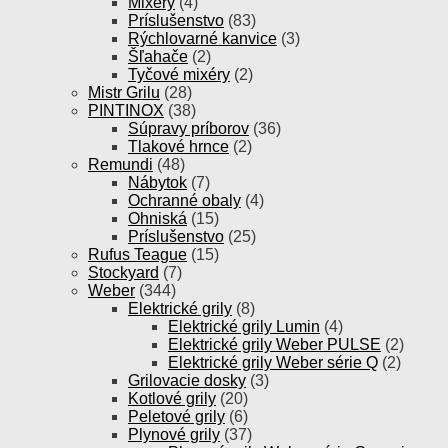
Mixéry
(4)
Príslušenstvo
(83)
Rýchlovarné kanvice
(3)
Šľahače
(2)
Tyčové mixéry
(2)
Mistr Grilu
(28)
PINTINOX
(38)
Súpravy príborov
(36)
Tlakové hrnce
(2)
Remundi
(48)
Nábytok
(7)
Ochranné obaly
(4)
Ohniská
(15)
Príslušenstvo
(25)
Rufus Teague
(15)
Stockyard
(7)
Weber
(344)
Elektrické grily
(8)
Elektrické grily Lumin
(4)
Elektrické grily Weber PULSE
(2)
Elektrické grily Weber série Q
(2)
Grilovacie dosky
(3)
Kotlové grily
(20)
Peletové grily
(6)
Plynové grily
(37)