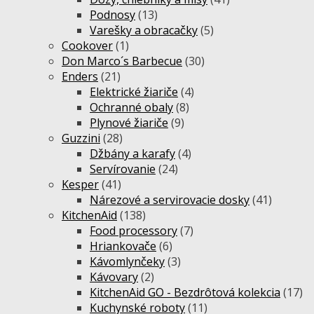
Podnosy
(13)
Varešky a obracačky
(5)
Cookover
(1)
Don Marco´s Barbecue
(30)
Enders
(21)
Elektrické žiariče
(4)
Ochranné obaly
(8)
Plynové žiariče
(9)
Guzzini
(28)
Džbány a karafy
(4)
Servírovanie
(24)
Kesper
(41)
Nárezové a servirovacie dosky
(41)
KitchenAid
(138)
Food processory
(7)
Hriankovače
(6)
Kávomlynčeky
(3)
Kávovary
(2)
KitchenAid GO - Bezdrôtová kolekcia
(17)
Kuchynské roboty
(11)