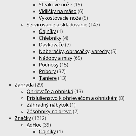
Steakové nože
(15)
Vidličky na mäso
(6)
Vykosťovacie nože
(5)
Servírovanie a skladovanie
(147)
Čajníky
(1)
Chlebníky
(4)
Dávkovače
(7)
Naberačky, obracačky, varechy
(5)
Nádoby a misy
(65)
Podnosy
(15)
Príbory
(37)
Taniere
(13)
Záhrada
(29)
Ohrievače a ohniská
(13)
Príslušenstvo k ohrievačom a ohniskám
(8)
Záhradný nábytok
(1)
Zásobníky na drevo
(7)
Značky
(1212)
AdHoc
(39)
Čajníky
(1)