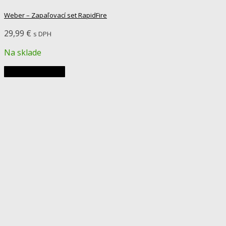
Weber – Zapaľovací set RapidFire
29,99
€
s DPH
Na sklade
Pridať do košíka