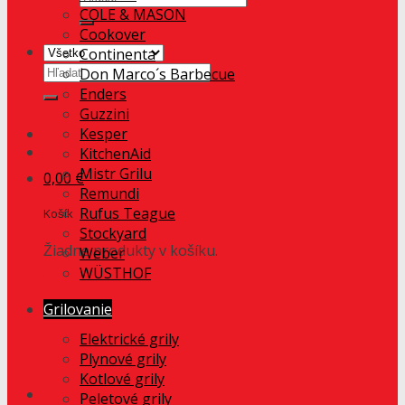
COLE & MASON
Cookover
Continenta
Hľadať:
Don Marco´s Barbecue
Enders
Guzzini
Kesper
KitchenAid
Mistr Grilu
0,00
€
Remundi
Rufus Teague
Košík
Stockyard
Žiadne produkty v košíku.
Weber
WÜSTHOF
Grilovanie
Elektrické grily
Plynové grily
Kotlové grily
Peletové grily