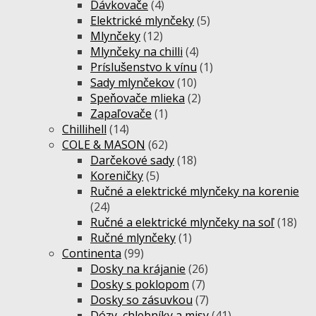
Dávkovače
(4)
Elektrické mlynčeky
(5)
Mlynčeky
(12)
Mlynčeky na chilli
(4)
Príslušenstvo k vínu
(1)
Sady mlynčekov
(10)
Speňovače mlieka
(2)
Zapaľovače
(1)
Chillihell
(14)
COLE & MASON
(62)
Darčekové sady
(18)
Koreničky
(5)
Ručné a elektrické mlynčeky na korenie
(24)
Ručné a elektrické mlynčeky na soľ
(18)
Ručné mlynčeky
(1)
Continenta
(99)
Dosky na krájanie
(26)
Dosky s poklopom
(7)
Dosky so zásuvkou
(7)
Dózy, chlebníky a misy
(41)