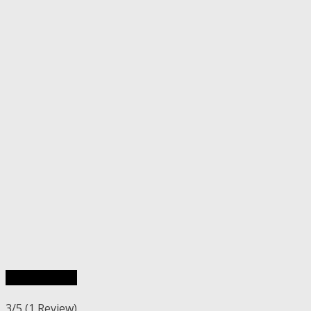
Rýchly náhľad
3/5
(1 Review)