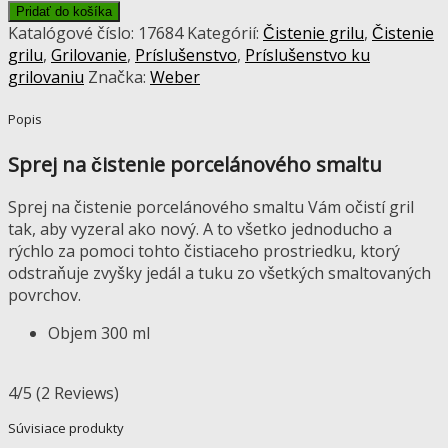
Weber
Pridať do košíka
-
Katalógové číslo:
17684
Kategórií:
Čistenie grilu
,
Čistenie
Sprej
grilu
,
Grilovanie
,
Príslušenstvo
,
Príslušenstvo ku
na
grilovaniu
Značka:
Weber
čistenie
porcelánového
Popis
smaltu
Sprej na čistenie porcelánového smaltu
Sprej na čistenie porcelánového smaltu Vám očistí gril
tak, aby vyzeral ako nový. A to všetko jednoducho a
rýchlo za pomoci tohto čistiaceho prostriedku, ktorý
odstraňuje zvyšky jedál a tuku zo všetkých smaltovaných
povrchov.
Objem 300 ml
4/5
(2 Reviews)
Súvisiace produkty