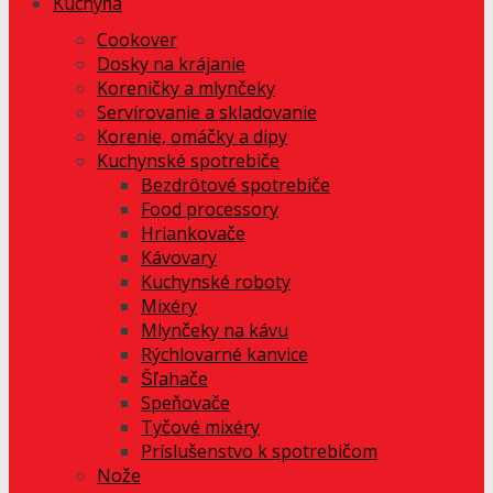
Kuchyňa
Cookover
Dosky na krájanie
Koreničky a mlynčeky
Servírovanie a skladovanie
Korenie, omáčky a dipy
Kuchynské spotrebiče
Bezdrôtové spotrebiče
Food processory
Hriankovače
Kávovary
Kuchynské roboty
Mixéry
Mlynčeky na kávu
Rýchlovarné kanvice
Šľahače
Speňovače
Tyčové mixéry
Príslušenstvo k spotrebičom
Nože