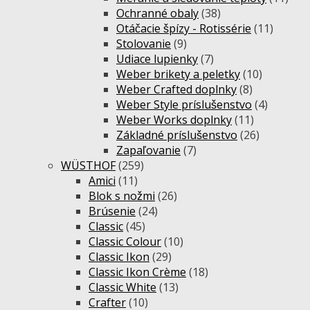
Ochranné obaly
(38)
Otáčacie špízy - Rotissérie
(11)
Stolovanie
(9)
Udiace lupienky
(7)
Weber brikety a peletky
(10)
Weber Crafted doplnky
(8)
Weber Style príslušenstvo
(4)
Weber Works doplnky
(11)
Základné príslušenstvo
(26)
Zapaľovanie
(7)
WÜSTHOF
(259)
Amici
(11)
Blok s nožmi
(26)
Brúsenie
(24)
Classic
(45)
Classic Colour
(10)
Classic Ikon
(29)
Classic Ikon Crème
(18)
Classic White
(13)
Crafter
(10)