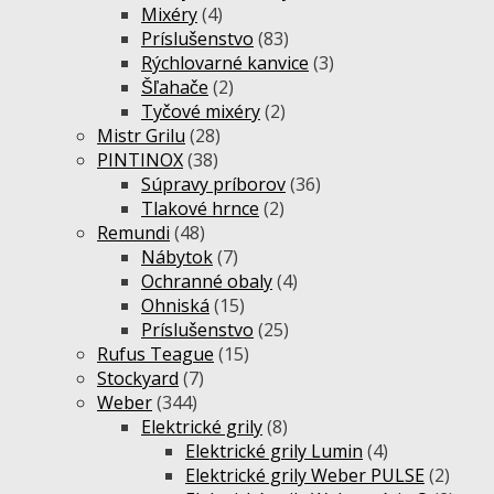
Mixéry
(4)
Príslušenstvo
(83)
Rýchlovarné kanvice
(3)
Šľahače
(2)
Tyčové mixéry
(2)
Mistr Grilu
(28)
PINTINOX
(38)
Súpravy príborov
(36)
Tlakové hrnce
(2)
Remundi
(48)
Nábytok
(7)
Ochranné obaly
(4)
Ohniská
(15)
Príslušenstvo
(25)
Rufus Teague
(15)
Stockyard
(7)
Weber
(344)
Elektrické grily
(8)
Elektrické grily Lumin
(4)
Elektrické grily Weber PULSE
(2)