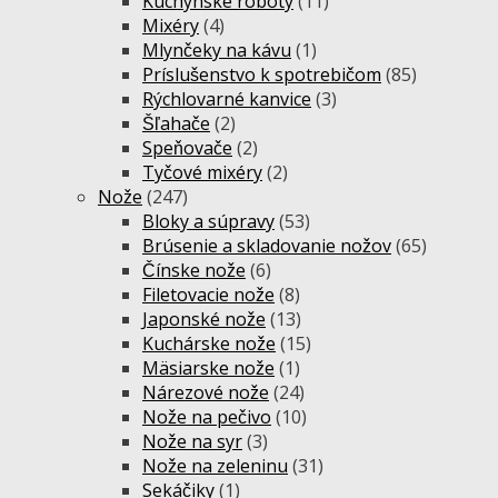
Kuchynské roboty
(11)
Mixéry
(4)
Mlynčeky na kávu
(1)
Príslušenstvo k spotrebičom
(85)
Rýchlovarné kanvice
(3)
Šľahače
(2)
Speňovače
(2)
Tyčové mixéry
(2)
Nože
(247)
Bloky a súpravy
(53)
Brúsenie a skladovanie nožov
(65)
Čínske nože
(6)
Filetovacie nože
(8)
Japonské nože
(13)
Kuchárske nože
(15)
Mäsiarske nože
(1)
Nárezové nože
(24)
Nože na pečivo
(10)
Nože na syr
(3)
Nože na zeleninu
(31)
Sekáčiky
(1)