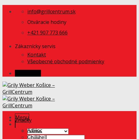
Skip
info@grillcentrum.sk
to
content
Otváracie hodiny
+421 907 773 666
Zákaznícky servis
Kontakt
Všeobecné obchodné podmienky
Prihlásenie
Menu
Značky
AdHoc
Chillihell
Hľadať: