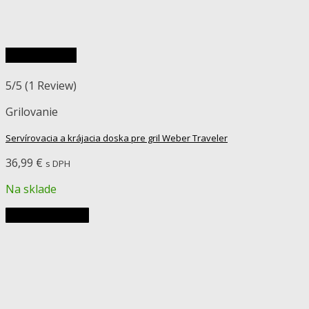
Rýchly náhľad
5/5
(1 Review)
Grilovanie
Servírovacia a krájacia doska pre gril Weber Traveler
36,99
€
s DPH
Na sklade
Pridať do košíka