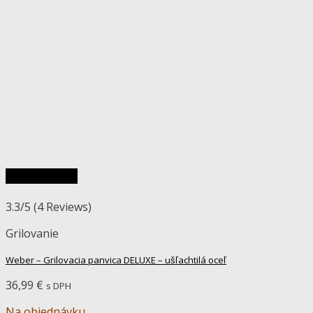
Rýchly náhľad
3.3/5
(4 Reviews)
Grilovanie
Weber – Grilovacia panvica DELUXE – ušľachtilá oceľ
36,99
€
s DPH
Na objednávku