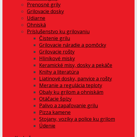
Prenosné grily
Grilovacie dosky
Udiarne
Ohniská
Príslušenstvo ku grilovaniu
Čistenie grilu
Grilovacie náradie a pomôcky
Grilovacie rošty
Hliníkové misky
Keramické misy, dosky a pekáče
Knihy a literatúra
Liatinové dosky, panvice a rošty
Meranie a regulácia teploty
Obaly ku grilom a ohniskám
Otáčacie špízy
Palivo a zapaľovanie grilu
Pizza kamene
Stojany, vozíky a police ku grilom
Údenie