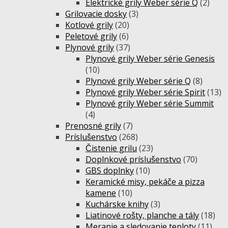
Elektrické grily Weber série Q
(2)
Grilovacie dosky
(3)
Kotlové grily
(20)
Peletové grily
(6)
Plynové grily
(37)
Plynové grily Weber série Genesis
(10)
Plynové grily Weber série Q
(8)
Plynové grily Weber série Spirit
(13)
Plynové grily Weber série Summit
(4)
Prenosné grily
(7)
Príslušenstvo
(268)
Čistenie grilu
(23)
Doplnkové príslušenstvo
(70)
GBS doplnky
(10)
Keramické misy, pekáče a pizza
kamene
(10)
Kuchárske knihy
(3)
Liatinové rošty, planche a tály
(18)
Meranie a sledovanie teploty
(11)