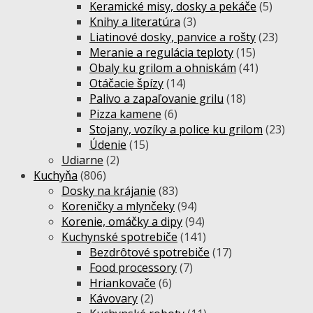
Keramické misy, dosky a pekáče
(5)
Knihy a literatúra
(3)
Liatinové dosky, panvice a rošty
(23)
Meranie a regulácia teploty
(15)
Obaly ku grilom a ohniskám
(41)
Otáčacie špízy
(14)
Palivo a zapaľovanie grilu
(18)
Pizza kamene
(6)
Stojany, vozíky a police ku grilom
(23)
Údenie
(15)
Udiarne
(2)
Kuchyňa
(806)
Dosky na krájanie
(83)
Koreničky a mlynčeky
(94)
Korenie, omáčky a dipy
(94)
Kuchynské spotrebiče
(141)
Bezdrôtové spotrebiče
(17)
Food processory
(7)
Hriankovače
(6)
Kávovary
(2)