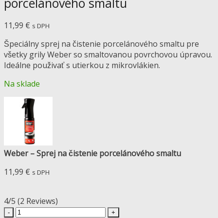
porcelánového smaltu
11,99
€
s DPH
Špeciálny sprej na čistenie porcelánového smaltu pre
všetky grily Weber so smaltovanou povrchovou úpravou.
Ideálne použivať s utierkou z mikrovlákien.
Na sklade
Weber – Sprej na čistenie porcelánového smaltu
11,99
€
s DPH
4/5
(2 Reviews)
množstvo