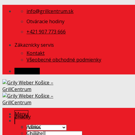
Skip
info@grillcentrum.sk
to
content
Otváracie hodiny
+421 907 773 666
Zákaznícky servis
Kontakt
Všeobecné obchodné podmienky
Prihlásenie
Menu
Značky
AdHoc
Chillihell
Hľadať: