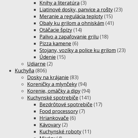
Knihy a literatúra
(3)
Liatinové dosky, panvice a rošty
(23)
Meranie a regulácia teploty
(15)
Obaly ku grilom a ohniskám
(41)
Otáčacie špízy
(14)
Palivo a zapaľovanie grilu
(18)
Pizza kamene
(6)
Stojany, vozíky a police ku grilom
(23)
Údenie
(15)
Udiarne
(2)
Kuchyňa
(806)
Dosky na krájanie
(83)
Koreničky a mlynčeky
(94)
Korenie, omáčky a dipy
(94)
Kuchynské spotrebiče
(141)
Bezdrôtové spotrebiče
(17)
Food processory
(7)
Hriankovače
(6)
Kávovary
(2)
Kuchynské roboty
(11)