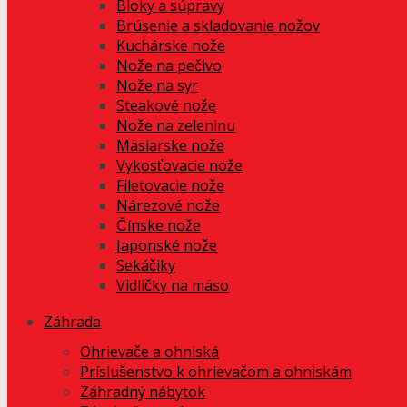
Bloky a súpravy
Brúsenie a skladovanie nožov
Kuchárske nože
Nože na pečivo
Nože na syr
Steakové nože
Nože na zeleninu
Mäsiarske nože
Vykosťovacie nože
Filetovacie nože
Nárezové nože
Čínske nože
Japonské nože
Sekáčiky
Vidličky na mäso
Záhrada
Ohrievače a ohniská
Príslušenstvo k ohrievačom a ohniskám
Záhradný nábytok