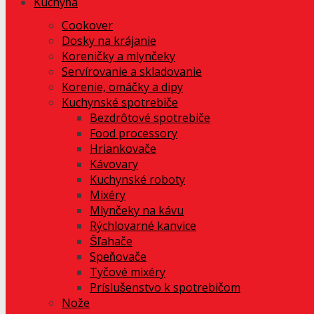
Kuchyňa
Cookover
Dosky na krájanie
Koreničky a mlynčeky
Servírovanie a skladovanie
Korenie, omáčky a dipy
Kuchynské spotrebiče
Bezdrôtové spotrebiče
Food processory
Hriankovače
Kávovary
Kuchynské roboty
Mixéry
Mlynčeky na kávu
Rýchlovarné kanvice
Šľahače
Speňovače
Tyčové mixéry
Príslušenstvo k spotrebičom
Nože