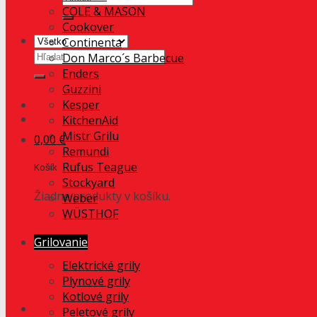
COLE & MASON
Cookover
Continenta
Hľadať:
Don Marco´s Barbecue
Enders
Guzzini
Kesper
KitchenAid
Mistr Grilu
0,00
€
Remundi
Rufus Teague
Košík
Stockyard
Žiadne produkty v košíku.
Weber
WÜSTHOF
Grilovanie
Elektrické grily
Plynové grily
Kotlové grily
Peletové grily