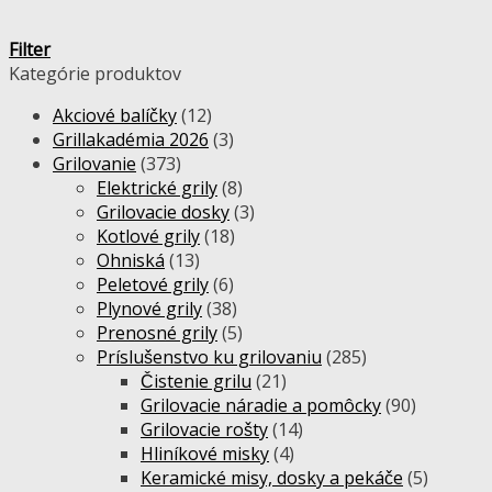
Filter
Kategórie produktov
Akciové balíčky
(12)
Grillakadémia 2026
(3)
Grilovanie
(373)
Elektrické grily
(8)
Grilovacie dosky
(3)
Kotlové grily
(18)
Ohniská
(13)
Peletové grily
(6)
Plynové grily
(38)
Prenosné grily
(5)
Príslušenstvo ku grilovaniu
(285)
Čistenie grilu
(21)
Grilovacie náradie a pomôcky
(90)
Grilovacie rošty
(14)
Hliníkové misky
(4)
Keramické misy, dosky a pekáče
(5)