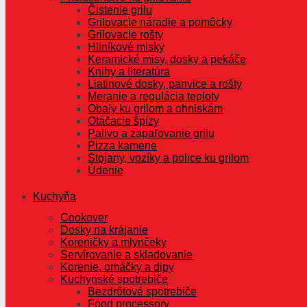
Čistenie grilu
Grilovacie náradie a pomôcky
Grilovacie rošty
Hliníkové misky
Keramické misy, dosky a pekáče
Knihy a literatúra
Liatinové dosky, panvice a rošty
Meranie a regulácia teploty
Obaly ku grilom a ohniskám
Otáčacie špízy
Palivo a zapaľovanie grilu
Pizza kamene
Stojany, vozíky a police ku grilom
Údenie
Kuchyňa
Cookover
Dosky na krájanie
Koreničky a mlynčeky
Servírovanie a skladovanie
Korenie, omáčky a dipy
Kuchynské spotrebiče
Bezdrôtové spotrebiče
Food processory