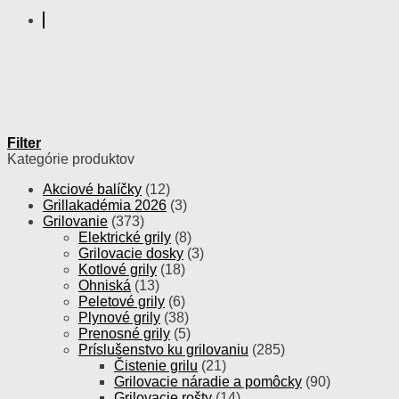
Filter
Kategórie produktov
Akciové balíčky
(12)
Grillakadémia 2026
(3)
Grilovanie
(373)
Elektrické grily
(8)
Grilovacie dosky
(3)
Kotlové grily
(18)
Ohniská
(13)
Peletové grily
(6)
Plynové grily
(38)
Prenosné grily
(5)
Príslušenstvo ku grilovaniu
(285)
Čistenie grilu
(21)
Grilovacie náradie a pomôcky
(90)
Grilovacie rošty
(14)