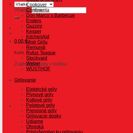
Cookover
Hľadať:
Continenta
Don Marco´s Barbecue
Enders
Guzzini
Kesper
KitchenAid
0,00
€
Mistr Grilu
Remundi
Rufus Teague
Košík
Stockyard
Weber
Žiadne produkty v košíku.
WÜSTHOF
Grilovanie
Elektrické grily
Plynové grily
Kotlové grily
Peletové grily
Prenosné grily
Grilovacie dosky
Udiarne
Ohniská
Príslušenstvo ku grilovaniu