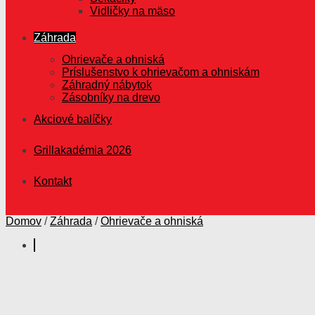
Vidličky na mäso
Záhrada
Ohrievače a ohniská
Príslušenstvo k ohrievačom a ohniskám
Záhradný nábytok
Zásobníky na drevo
Akciové balíčky
Grillakadémia 2026
Kontakt
Domov
/
Záhrada
/
Ohrievače a ohniská