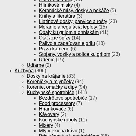
Hliníkové misky
(4)
Keramické misy, dosky a pekáče
(5)
Knihy a literatúra
(3)
Liatinové dosky, panvice a rošty
(23)
Meranie a regulácia teploty
(15)
Obaly ku grilom a ohniskám
(41)
Otáčacie špízy
(14)
Palivo a zapaľovanie grilu
(18)
Pizza kamene
(6)
Stojany, vozíky a police ku grilom
(23)
Údenie
(15)
Udiarne
(2)
Kuchyňa
(806)
Dosky na krájanie
(83)
Koreničky a mlynčeky
(94)
Korenie, omáčky a dipy
(94)
Kuchynské spotrebiče
(141)
Bezdrôtové spotrebiče
(17)
Food processory
(7)
Hriankovače
(6)
Kávovary
(2)
Kuchynské roboty
(11)
Mixéry
(4)
Mlynčeky na kávu
(1)