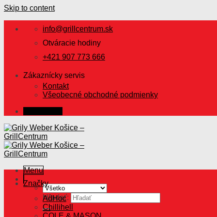
Skip to content
info@grillcentrum.sk
Otváracie hodiny
+421 907 773 666
Zákaznícky servis
Kontakt
Všeobecné obchodné podmienky
Prihlásenie
Menu
Značky
Hľadať:
AdHoc
Chillihell
COLE & MASON