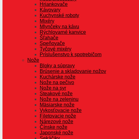
Hriankovače
Kávovary
Kuchynské roboty
Mixéry
Mlynčeky na kávu
Rýchlovarné kanvice
Šľahače
Speňovače
Tyčové mixéry
Príslušenstvo k spotrebičom
Nože
Bloky a súpravy
Brúsenie a skladovanie nožov
Kuchárske nože
Nože na pečivo
Nože na syr
Steakové nože
Nože na zeleninu
Mäsiarske nože
Vykosťovacie nože
Filetovacie nože
Nárezové nože
Čínske nože
Japonské nože
Sekáčiky