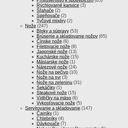
Príslušenstvo k spotrebičom
(85)
Rýchlovarné kanvice
(3)
Šľahače
(2)
Speňovače
(2)
Tyčové mixéry
(2)
Nože
(247)
Bloky a súpravy
(53)
Brúsenie a skladovanie nožov
(65)
Čínske nože
(6)
Filetovacie nože
(8)
Japonské nože
(13)
Kuchárske nože
(15)
Mäsiarske nože
(1)
Nárezové nože
(24)
Nože na pečivo
(10)
Nože na syr
(3)
Nože na zeleninu
(31)
Sekáčiky
(1)
Steakové nože
(15)
Vidličky na mäso
(6)
Vykosťovacie nože
(5)
Servírovanie a skladovanie
(147)
Čajníky
(1)
Chlebníky
(4)
Dávkovače
(7)