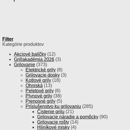
Filter
Kategórie produktov
Akciové balíčky
(12)
Grillakadémia 2026
(3)
Grilovanie
(373)
Elektrické grily
(8)
Grilovacie dosky
(3)
Kotlové grily
(18)
Ohniská
(13)
Peletové grily
(6)
Plynové grily
(38)
Prenosné grily
(5)
Príslušenstvo ku grilovaniu
(285)
Čistenie grilu
(21)
Grilovacie náradie a pomôcky
(90)
Grilovacie rošty
(14)
Hliníkové misky
(4)