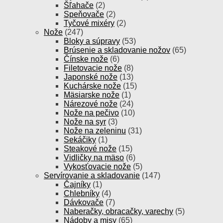
Šľahače
(2)
Speňovače
(2)
Tyčové mixéry
(2)
Nože
(247)
Bloky a súpravy
(53)
Brúsenie a skladovanie nožov
(65)
Čínske nože
(6)
Filetovacie nože
(8)
Japonské nože
(13)
Kuchárske nože
(15)
Mäsiarske nože
(1)
Nárezové nože
(24)
Nože na pečivo
(10)
Nože na syr
(3)
Nože na zeleninu
(31)
Sekáčiky
(1)
Steakové nože
(15)
Vidličky na mäso
(6)
Vykosťovacie nože
(5)
Servírovanie a skladovanie
(147)
Čajníky
(1)
Chlebníky
(4)
Dávkovače
(7)
Naberačky, obracačky, varechy
(5)
Nádoby a misy
(65)