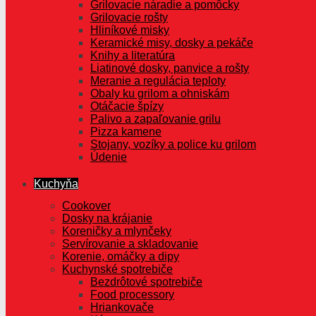
Grilovacie náradie a pomôcky
Grilovacie rošty
Hliníkové misky
Keramické misy, dosky a pekáče
Knihy a literatúra
Liatinové dosky, panvice a rošty
Meranie a regulácia teploty
Obaly ku grilom a ohniskám
Otáčacie špízy
Palivo a zapaľovanie grilu
Pizza kamene
Stojany, vozíky a police ku grilom
Údenie
Kuchyňa
Cookover
Dosky na krájanie
Koreničky a mlynčeky
Servírovanie a skladovanie
Korenie, omáčky a dipy
Kuchynské spotrebiče
Bezdrôtové spotrebiče
Food processory
Hriankovače