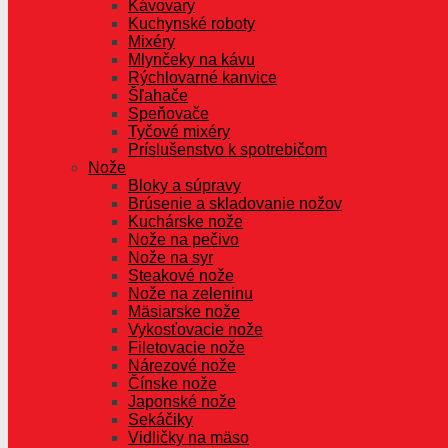
Kávovary
Kuchynské roboty
Mixéry
Mlynčeky na kávu
Rýchlovarné kanvice
Šľahače
Speňovače
Tyčové mixéry
Príslušenstvo k spotrebičom
Nože
Bloky a súpravy
Brúsenie a skladovanie nožov
Kuchárske nože
Nože na pečivo
Nože na syr
Steakové nože
Nože na zeleninu
Mäsiarske nože
Vykosťovacie nože
Filetovacie nože
Nárezové nože
Čínske nože
Japonské nože
Sekáčiky
Vidličky na mäso