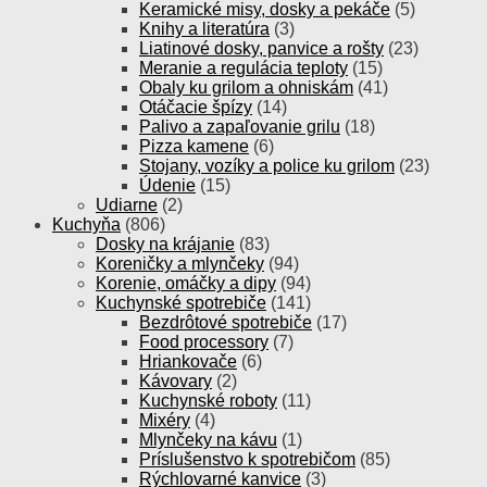
Keramické misy, dosky a pekáče
(5)
Knihy a literatúra
(3)
Liatinové dosky, panvice a rošty
(23)
Meranie a regulácia teploty
(15)
Obaly ku grilom a ohniskám
(41)
Otáčacie špízy
(14)
Palivo a zapaľovanie grilu
(18)
Pizza kamene
(6)
Stojany, vozíky a police ku grilom
(23)
Údenie
(15)
Udiarne
(2)
Kuchyňa
(806)
Dosky na krájanie
(83)
Koreničky a mlynčeky
(94)
Korenie, omáčky a dipy
(94)
Kuchynské spotrebiče
(141)
Bezdrôtové spotrebiče
(17)
Food processory
(7)
Hriankovače
(6)
Kávovary
(2)
Kuchynské roboty
(11)
Mixéry
(4)
Mlynčeky na kávu
(1)
Príslušenstvo k spotrebičom
(85)
Rýchlovarné kanvice
(3)