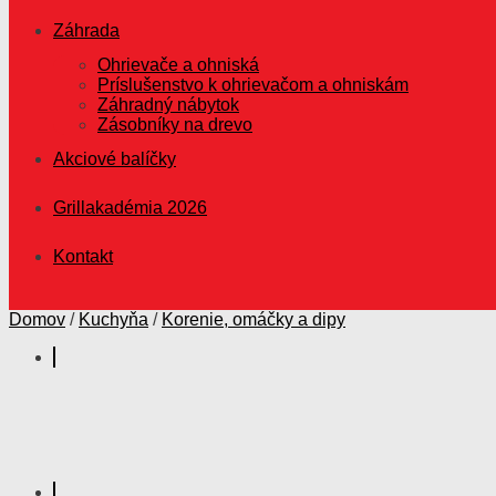
Záhrada
Ohrievače a ohniská
Príslušenstvo k ohrievačom a ohniskám
Záhradný nábytok
Zásobníky na drevo
Akciové balíčky
Grillakadémia 2026
Kontakt
Domov
/
Kuchyňa
/
Korenie, omáčky a dipy