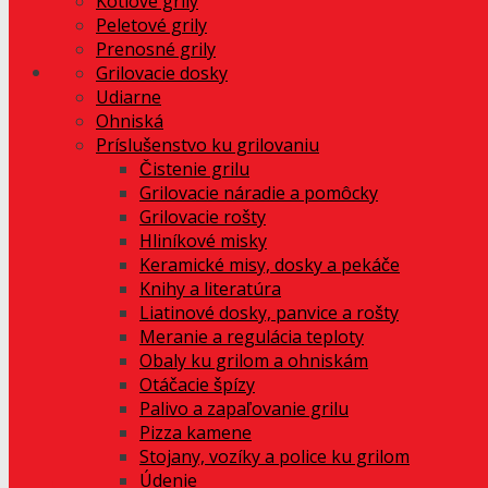
Kotlové grily
Peletové grily
Prenosné grily
Grilovacie dosky
Udiarne
Ohniská
Príslušenstvo ku grilovaniu
Čistenie grilu
Grilovacie náradie a pomôcky
Grilovacie rošty
Hliníkové misky
Keramické misy, dosky a pekáče
Knihy a literatúra
Liatinové dosky, panvice a rošty
Meranie a regulácia teploty
Obaly ku grilom a ohniskám
Otáčacie špízy
Palivo a zapaľovanie grilu
Pizza kamene
Stojany, vozíky a police ku grilom
Údenie