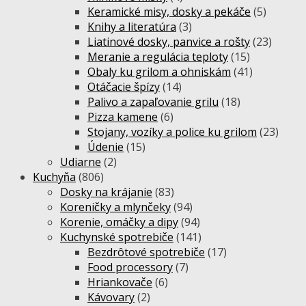
Keramické misy, dosky a pekáče
(5)
Knihy a literatúra
(3)
Liatinové dosky, panvice a rošty
(23)
Meranie a regulácia teploty
(15)
Obaly ku grilom a ohniskám
(41)
Otáčacie špízy
(14)
Palivo a zapaľovanie grilu
(18)
Pizza kamene
(6)
Stojany, vozíky a police ku grilom
(23)
Údenie
(15)
Udiarne
(2)
Kuchyňa
(806)
Dosky na krájanie
(83)
Koreničky a mlynčeky
(94)
Korenie, omáčky a dipy
(94)
Kuchynské spotrebiče
(141)
Bezdrôtové spotrebiče
(17)
Food processory
(7)
Hriankovače
(6)
Kávovary
(2)