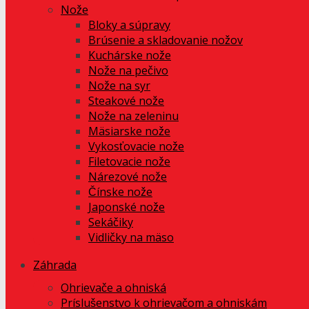
Nože
Bloky a súpravy
Brúsenie a skladovanie nožov
Kuchárske nože
Nože na pečivo
Nože na syr
Steakové nože
Nože na zeleninu
Mäsiarske nože
Vykosťovacie nože
Filetovacie nože
Nárezové nože
Čínske nože
Japonské nože
Sekáčiky
Vidličky na mäso
Záhrada
Ohrievače a ohniská
Príslušenstvo k ohrievačom a ohniskám