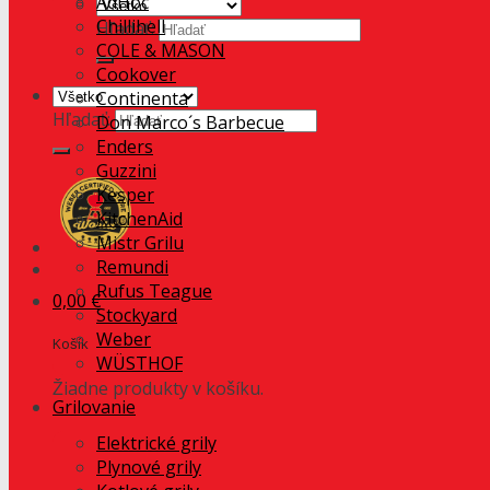
AdHoc
Chillihell
Hľadať:
COLE & MASON
Cookover
Continenta
Hľadať:
Don Marco´s Barbecue
Enders
Guzzini
Kesper
KitchenAid
Mistr Grilu
Remundi
Rufus Teague
0,00
€
Stockyard
Weber
Košík
WÜSTHOF
Žiadne produkty v košíku.
Grilovanie
Elektrické grily
Plynové grily