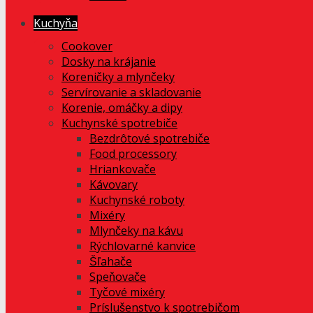
Kuchyňa
Cookover
Dosky na krájanie
Koreničky a mlynčeky
Servírovanie a skladovanie
Korenie, omáčky a dipy
Kuchynské spotrebiče
Bezdrôtové spotrebiče
Food processory
Hriankovače
Kávovary
Kuchynské roboty
Mixéry
Mlynčeky na kávu
Rýchlovarné kanvice
Šľahače
Speňovače
Tyčové mixéry
Príslušenstvo k spotrebičom