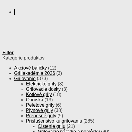
Filter
Kategórie produktov
Akciové balíčky
(12)
Grillakadémia 2026
(3)
Grilovanie
(373)
Elektrické grily
(8)
Grilovacie dosky
(3)
Kotlové grily
(18)
Ohniská
(13)
Peletové grily
(6)
Plynové grily
(38)
Prenosné grily
(5)
Príslušenstvo ku grilovaniu
(285)
Čistenie grilu
(21)
Grilovacie náradie a pomôcky
(90)