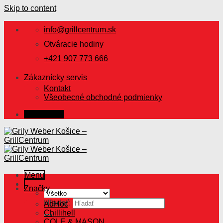
Skip to content
info@grillcentrum.sk
Otváracie hodiny
+421 907 773 666
Zákaznícky servis
Kontakt
Všeobecné obchodné podmienky
Prihlásenie
Menu
Značky
Hľadať:
AdHoc
Chillihell
COLE & MASON