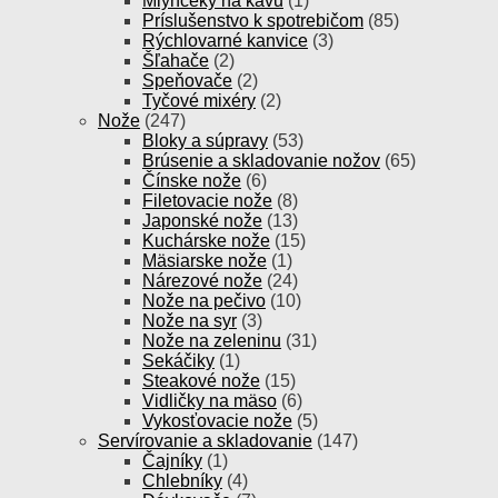
Mlynčeky na kávu
(1)
Príslušenstvo k spotrebičom
(85)
Rýchlovarné kanvice
(3)
Šľahače
(2)
Speňovače
(2)
Tyčové mixéry
(2)
Nože
(247)
Bloky a súpravy
(53)
Brúsenie a skladovanie nožov
(65)
Čínske nože
(6)
Filetovacie nože
(8)
Japonské nože
(13)
Kuchárske nože
(15)
Mäsiarske nože
(1)
Nárezové nože
(24)
Nože na pečivo
(10)
Nože na syr
(3)
Nože na zeleninu
(31)
Sekáčiky
(1)
Steakové nože
(15)
Vidličky na mäso
(6)
Vykosťovacie nože
(5)
Servírovanie a skladovanie
(147)
Čajníky
(1)
Chlebníky
(4)