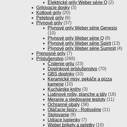
Elektrické grily Weber série Q
(2)
Grilovacie dosky
(3)
Kotlové grily
(20)
Peletové grily
(6)
Plynové grily
(37)
Plynové grily Weber série Genesis
(10)
Plynové grily Weber série Q
(8)
Plynové grily Weber série Spirit
(13)
Plynové grily Weber série Summit
(4)
Prenosné grily
(7)
Príslušenstvo
(268)
Čistenie grilu
(23)
Doplnkové príslušenstvo
(70)
GBS doplnky
(10)
Keramické misy, pekáče a pizza
kamene
(10)
Kuchárske knihy
(3)
Liatinové rošty, planche a tály
(18)
Meranie a sledovanie teploty
(11)
Ochranné obaly
(38)
Otáčacie špízy - Rotissérie
(11)
Stolovanie
(9)
Udiace lupienky
(7)
Weber brikety a peletky
(10)