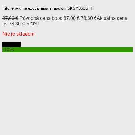
KitchenAid nerezová misa s madlom 5KSM35SSFP
87,00
€
Pôvodná cena bola: 87,00 €.
78,30
€
Aktuálna cena
je: 78,30 €.
s DPH
Nie je skladom
Viac info
-10%