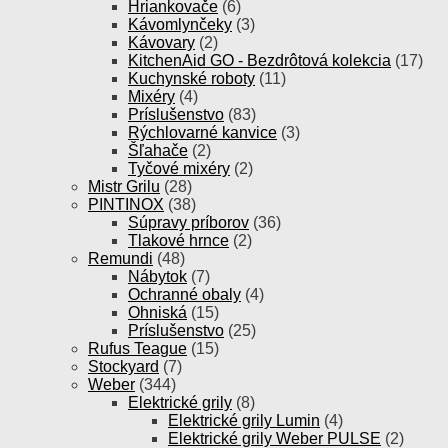
Hriankovače
(6)
Kávomlynčeky
(3)
Kávovary
(2)
KitchenAid GO - Bezdrôtová kolekcia
(17)
Kuchynské roboty
(11)
Mixéry
(4)
Príslušenstvo
(83)
Rýchlovarné kanvice
(3)
Šľahače
(2)
Tyčové mixéry
(2)
Mistr Grilu
(28)
PINTINOX
(38)
Súpravy príborov
(36)
Tlakové hrnce
(2)
Remundi
(48)
Nábytok
(7)
Ochranné obaly
(4)
Ohniská
(15)
Príslušenstvo
(25)
Rufus Teague
(15)
Stockyard
(7)
Weber
(344)
Elektrické grily
(8)
Elektrické grily Lumin
(4)
Elektrické grily Weber PULSE
(2)