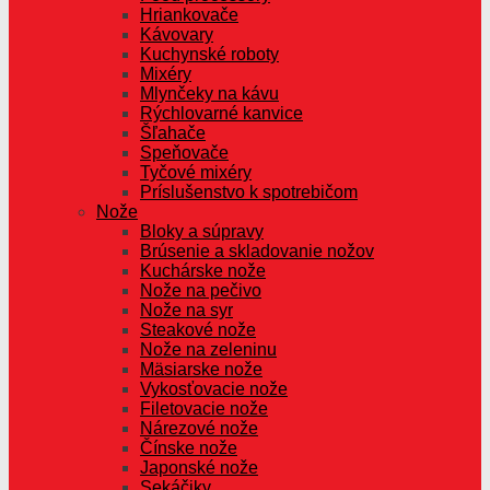
Hriankovače
Kávovary
Kuchynské roboty
Mixéry
Mlynčeky na kávu
Rýchlovarné kanvice
Šľahače
Speňovače
Tyčové mixéry
Príslušenstvo k spotrebičom
Nože
Bloky a súpravy
Brúsenie a skladovanie nožov
Kuchárske nože
Nože na pečivo
Nože na syr
Steakové nože
Nože na zeleninu
Mäsiarske nože
Vykosťovacie nože
Filetovacie nože
Nárezové nože
Čínske nože
Japonské nože
Sekáčiky