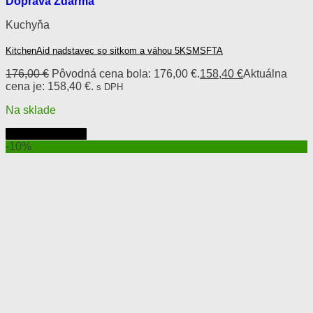
Doprava Zdarma
Kuchyňa
KitchenAid nadstavec so sitkom a váhou 5KSMSFTA
176,00
€
Pôvodná cena bola: 176,00 €.
158,40
€
Aktuálna
cena je: 158,40 €.
s DPH
Na sklade
Pridať do košíka
-10%