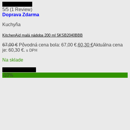
Rýchly náhľad
5/5
(1 Review)
Doprava Zdarma
Kuchyňa
KitchenAid malá nádoba 200 ml 5KSB2040BBB
67,00
€
Pôvodná cena bola: 67,00 €.
60,30
€
Aktuálna cena
je: 60,30 €.
s DPH
Na sklade
Pridať do košíka
-10%