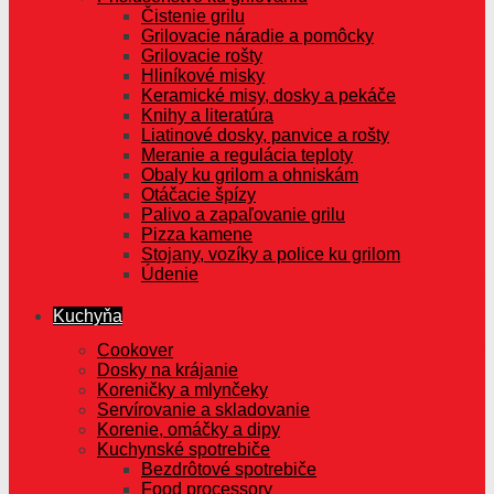
Čistenie grilu
Grilovacie náradie a pomôcky
Grilovacie rošty
Hliníkové misky
Keramické misy, dosky a pekáče
Knihy a literatúra
Liatinové dosky, panvice a rošty
Meranie a regulácia teploty
Obaly ku grilom a ohniskám
Otáčacie špízy
Palivo a zapaľovanie grilu
Pizza kamene
Stojany, vozíky a police ku grilom
Údenie
Kuchyňa
Cookover
Dosky na krájanie
Koreničky a mlynčeky
Servírovanie a skladovanie
Korenie, omáčky a dipy
Kuchynské spotrebiče
Bezdrôtové spotrebiče
Food processory