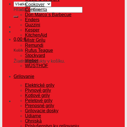
Cookover
Hľadať:
Continenta
Don Marco´s Barbecue
Enders
Guzzini
Kesper
KitchenAid
0,00
€
Mistr Grilu
Remundi
Rufus Teague
Košík
Stockyard
Weber
Žiadne produkty v košíku.
WÜSTHOF
Grilovanie
Elektrické grily
Plynové grily
Kotlové grily
Peletové grily
Prenosné grily
Grilovacie dosky
Udiarne
Ohniská
Príslušenstvo ku grilovaniu