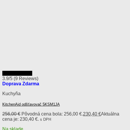
Rýchly náhľad
3.9/5
(9 Reviews)
Doprava Zdarma
Kuchyňa
KitchenAid odšťavovač 5KSM1JA
256,00
€
Pôvodná cena bola: 256,00 €.
230,40
€
Aktuálna
cena je: 230,40 €.
s DPH
Na sklade