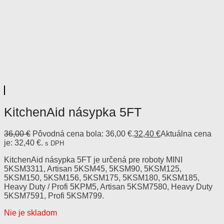
KitchenAid násypka 5FT
36,00
€
Pôvodná cena bola: 36,00 €.
32,40
€
Aktuálna cena
je: 32,40 €.
s DPH
KitchenAid násypka 5FT je určená pre roboty MINI
5KSM3311, Artisan 5KSM45, 5KSM90, 5KSM125,
5KSM150, 5KSM156, 5KSM175, 5KSM180, 5KSM185,
Heavy Duty / Profi 5KPM5, Artisan 5KSM7580, Heavy Duty
5KSM7591, Profi 5KSM799.
Nie je skladom