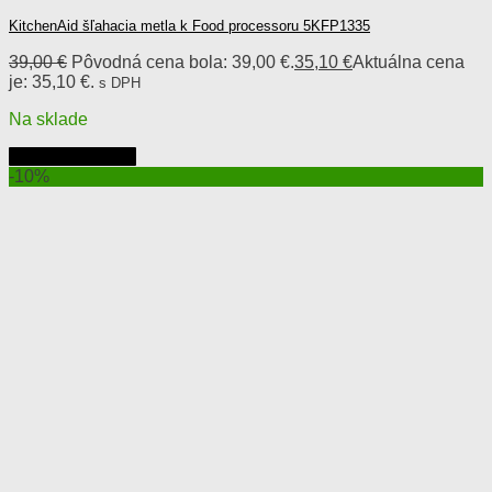
KitchenAid šľahacia metla k Food processoru 5KFP1335
39,00
€
Pôvodná cena bola: 39,00 €.
35,10
€
Aktuálna cena
je: 35,10 €.
s DPH
Na sklade
Pridať do košíka
-10%