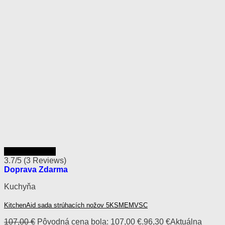
Rýchly náhľad
3.7/5
(3 Reviews)
Doprava Zdarma
Kuchyňa
KitchenAid sada strúhacích nožov 5KSMEMVSC
107,00
€
Pôvodná cena bola: 107,00 €.
96,30
€
Aktuálna