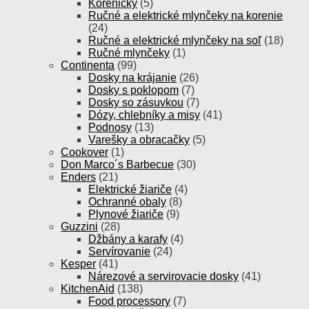
Koreničky
(5)
Ručné a elektrické mlynčeky na korenie
(24)
Ručné a elektrické mlynčeky na soľ
(18)
Ručné mlynčeky
(1)
Continenta
(99)
Dosky na krájanie
(26)
Dosky s poklopom
(7)
Dosky so zásuvkou
(7)
Dózy, chlebníky a misy
(41)
Podnosy
(13)
Varešky a obracačky
(5)
Cookover
(1)
Don Marco´s Barbecue
(30)
Enders
(21)
Elektrické žiariče
(4)
Ochranné obaly
(8)
Plynové žiariče
(9)
Guzzini
(28)
Džbány a karafy
(4)
Servírovanie
(24)
Kesper
(41)
Nárezové a servirovacie dosky
(41)
KitchenAid
(138)
Food processory
(7)