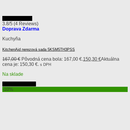
Rýchly náhľad
3.8/5
(4 Reviews)
Doprava Zdarma
Kuchyňa
KitchenAid nerezová sada 5KSM5TH3PSS
167,00
€
Pôvodná cena bola: 167,00 €.
150,30
€
Aktuálna
cena je: 150,30 €.
s DPH
Na sklade
Pridať do košíka
-10%