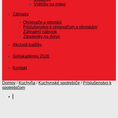
Vidličky na mäso
Záhrada
Ohrievače a ohniská
Príslušenstvo k ohrievačom a ohniskám
Záhradný nábytok
Zásobníky na drevo
Akciové balíčky
Grillakadémia 2026
Kontakt
Domov
/
Kuchyňa
/
Kuchynské spotrebiče
/
Príslušenstvo k
spotrebičom