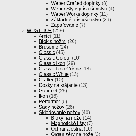
Weber Crafted doplnky
(8)
Weber Style príslušenstvo
(4)
Weber Works doplnky
(11)
Základné príslušenstvo
(26)
Zapaľovanie
(7)
WÜSTHOF
(259)
Amici
(11)
Blok s nožmi
(26)
Brúsenie
(24)
Classic
(45)
Classic Colour
(10)
Classic Ikon
(29)
Classic Ikon Crème
(18)
Classic White
(13)
Crafter
(10)
Dosky na krájanie
(13)
Gourmet
(28)
Ikon
(16)
Performer
(6)
Sady nožov
(26)
Skladovanie nožov
(40)
Bloky na nože
(14)
Magnetické lišty
(7)
Ochrana ostria
(10)
Organizéry na nože
(3)