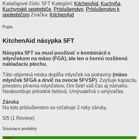
Katalógové číslo:
5FT
Kategórií:
KitchenAid
,
Kuchyňa
,
Kuchynské spotrebiče
,
Príslušenstvo
,
Príslušenstvo k
spotrebičom
Značka:
KitchenAid
Popis
KitchenAid násypka 5FT
Násypka 5FT sa musí používať v kombinácii s
mlynčekom na mäso (FGA), ide len o hornú rozšírenú
nakladaciu plochu.
Táto objemná miska dopĺňa mlynček na potraviny
(mäso
mlynček 5FGA a drvič na ovocie 5FVSP)
. Zvyšuje kapacitu
priestoru plnenia mlynčekov, čím šetrí váš čas aj námahu.
Neabsorbuje prírodné farbivá. Umývateľná v umývačke.
Záruka
Na toto príslušenstvo sa vzťahuje 2 roky záruky.
5/5
(1 Review)
Súvisiace produkty
-10%