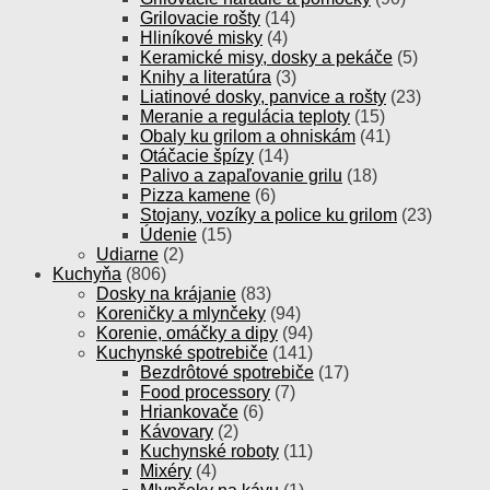
Grilovacie rošty
(14)
Hliníkové misky
(4)
Keramické misy, dosky a pekáče
(5)
Knihy a literatúra
(3)
Liatinové dosky, panvice a rošty
(23)
Meranie a regulácia teploty
(15)
Obaly ku grilom a ohniskám
(41)
Otáčacie špízy
(14)
Palivo a zapaľovanie grilu
(18)
Pizza kamene
(6)
Stojany, vozíky a police ku grilom
(23)
Údenie
(15)
Udiarne
(2)
Kuchyňa
(806)
Dosky na krájanie
(83)
Koreničky a mlynčeky
(94)
Korenie, omáčky a dipy
(94)
Kuchynské spotrebiče
(141)
Bezdrôtové spotrebiče
(17)
Food processory
(7)
Hriankovače
(6)
Kávovary
(2)
Kuchynské roboty
(11)
Mixéry
(4)