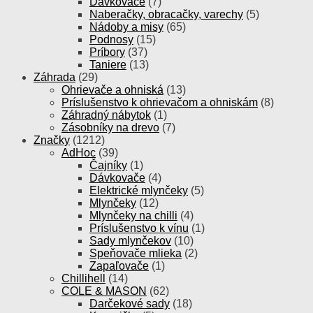
Dávkovače
(7)
Naberačky, obracačky, varechy
(5)
Nádoby a misy
(65)
Podnosy
(15)
Príbory
(37)
Taniere
(13)
Záhrada
(29)
Ohrievače a ohniská
(13)
Príslušenstvo k ohrievačom a ohniskám
(8)
Záhradný nábytok
(1)
Zásobníky na drevo
(7)
Značky
(1212)
AdHoc
(39)
Čajníky
(1)
Dávkovače
(4)
Elektrické mlynčeky
(5)
Mlynčeky
(12)
Mlynčeky na chilli
(4)
Príslušenstvo k vínu
(1)
Sady mlynčekov
(10)
Speňovače mlieka
(2)
Zapaľovače
(1)
Chillihell
(14)
COLE & MASON
(62)
Darčekové sady
(18)