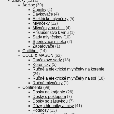
Značky
(1212)
AdHoc
(39)
Čajníky
(1)
Dávkovače
(4)
Elektrické mlynčeky
(5)
Mlynčeky
(12)
Mlynčeky na chilli
(4)
Príslušenstvo k vínu
(1)
Sady mlynčekov
(10)
Speňovače mlieka
(2)
Zapaľovače
(1)
Chillihell
(14)
COLE & MASON
(62)
Darčekové sady
(18)
Koreničky
(5)
Ručné a elektrické mlynčeky na korenie
(24)
Ručné a elektrické mlynčeky na soľ
(18)
Ručné mlynčeky
(1)
Continenta
(99)
Dosky na krájanie
(26)
Dosky s poklopom
(7)
Dosky so zásuvkou
(7)
Dózy, chlebníky a misy
(41)
Podnosy
(13)