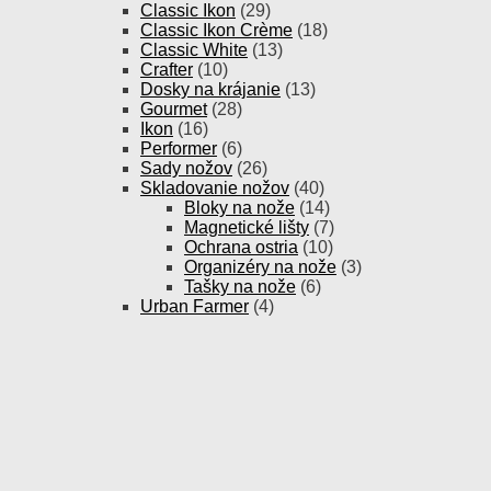
Classic Ikon
(29)
Classic Ikon Crème
(18)
Classic White
(13)
Crafter
(10)
Dosky na krájanie
(13)
Gourmet
(28)
Ikon
(16)
Performer
(6)
Sady nožov
(26)
Skladovanie nožov
(40)
Bloky na nože
(14)
Magnetické lišty
(7)
Ochrana ostria
(10)
Organizéry na nože
(3)
Tašky na nože
(6)
Urban Farmer
(4)