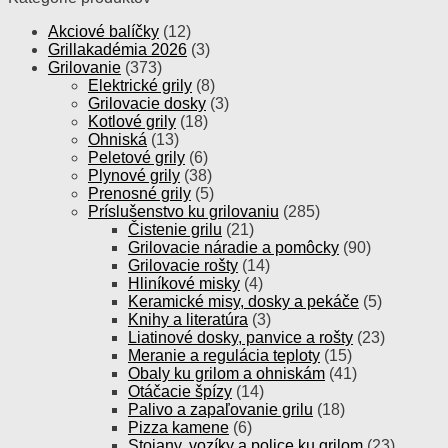
Akciové balíčky
(12)
Grillakadémia 2026
(3)
Grilovanie
(373)
Elektrické grily
(8)
Grilovacie dosky
(3)
Kotlové grily
(18)
Ohniská
(13)
Peletové grily
(6)
Plynové grily
(38)
Prenosné grily
(5)
Príslušenstvo ku grilovaniu
(285)
Čistenie grilu
(21)
Grilovacie náradie a pomôcky
(90)
Grilovacie rošty
(14)
Hliníkové misky
(4)
Keramické misy, dosky a pekáče
(5)
Knihy a literatúra
(3)
Liatinové dosky, panvice a rošty
(23)
Meranie a regulácia teploty
(15)
Obaly ku grilom a ohniskám
(41)
Otáčacie špízy
(14)
Palivo a zapaľovanie grilu
(18)
Pizza kamene
(6)
Stojany, vozíky a police ku grilom
(23)