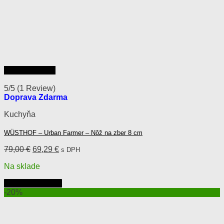
Rýchly náhľad
5/5
(1 Review)
Doprava Zdarma
Kuchyňa
WÜSTHOF – Urban Farmer – Nôž na zber 8 cm
Pôvodná
Aktuálna
79,00
€
69,29
€
s DPH
cena
cena
Na sklade
bola:
je:
79,00 €.
69,29 €.
Pridať do košíka
-20%