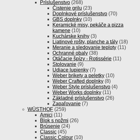
Príslušenstvo
(268)
Čistenie grilu
(23)
Doplnkové príslušenstvo
(70)
GBS doplnky
(10)
Keramické misy, pekáče a pizza
kamene
(10)
Kuchárske knihy
(3)
Liatinové rošty, planche a tály
(18)
Meranie a sledovanie teploty
(11)
Ochranné obaly
(38)
Otáčacie špízy - Rotissérie
(11)
Stolovanie
(9)
Udiace lupienky
(7)
Weber brikety a peletky
(10)
Weber Crafted doplnky
(8)
Weber Style príslušenstvo
(4)
Weber Works doplnky
(11)
Základné príslušenstvo
(26)
Zapaľovanie
(7)
WÜSTHOF
(259)
Amici
(11)
Blok s nožmi
(26)
Brúsenie
(24)
Classic
(45)
Classic Colour
(10)