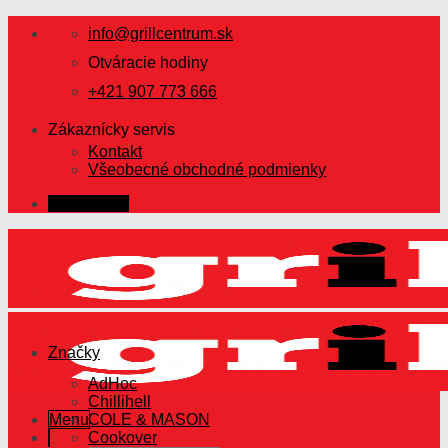
Skip
info@grillcentrum.sk
to
content
Otváracie hodiny
+421 907 773 666
Zákaznícky servis
Kontakt
Všeobecné obchodné podmienky
Prihlásenie
Značky
AdHoc
Chillihell
Menu
COLE & MASON
Cookover