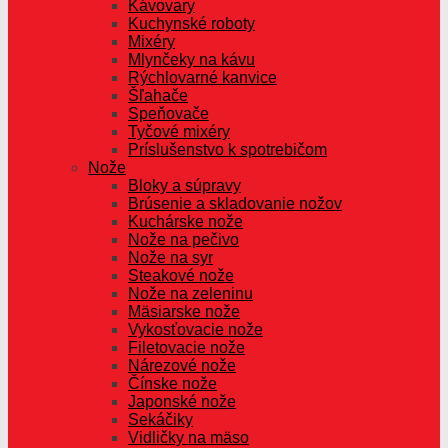
Kávovary
Kuchynské roboty
Mixéry
Mlynčeky na kávu
Rýchlovarné kanvice
Šľahače
Speňovače
Tyčové mixéry
Príslušenstvo k spotrebičom
Nože
Bloky a súpravy
Brúsenie a skladovanie nožov
Kuchárske nože
Nože na pečivo
Nože na syr
Steakové nože
Nože na zeleninu
Mäsiarske nože
Vykosťovacie nože
Filetovacie nože
Nárezové nože
Čínske nože
Japonské nože
Sekáčiky
Vidličky na mäso