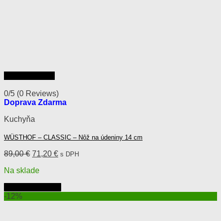
Rýchly náhľad
0/5
(0 Reviews)
Doprava Zdarma
Kuchyňa
WÜSTHOF – CLASSIC – Nôž na údeniny 14 cm
Pôvodná
Aktuálna
89,00
€
71,20
€
s DPH
cena
cena
Na sklade
bola:
je:
89,00 €.
71,20 €.
Pridať do košíka
-12%