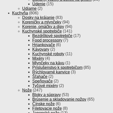
Údenie
(15)
Udiarne
(2)
Kuchyňa
(806)
Dosky na krájanie
(83)
Koreničky a mlynčeky
(94)
Korenie, omáčky a dipy
(94)
Kuchynské spotrebiče
(141)
Bezdrôtové spotrebiče
(17)
Food processory
(7)
Hriankovače
(6)
Kávovary
(2)
Kuchynské roboty
(11)
Mixéry
(4)
Mlynčeky na kávu
(1)
Príslušenstvo k spotrebičom
(85)
Rýchlovarné kanvice
(3)
Šľahače
(2)
Speňovače
(2)
Tyčové mixéry
(2)
Nože
(247)
Bloky a súpravy
(53)
Brúsenie a skladovanie nožov
(65)
Čínske nože
(6)
Filetovacie nože
(8)
Japonské nože
(13)