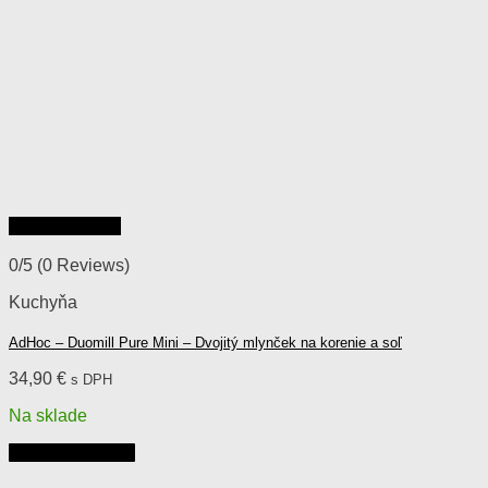
Rýchly náhľad
0/5
(0 Reviews)
Kuchyňa
AdHoc – Duomill Pure Mini – Dvojitý mlynček na korenie a soľ
34,90
€
s DPH
Na sklade
Pridať do košíka