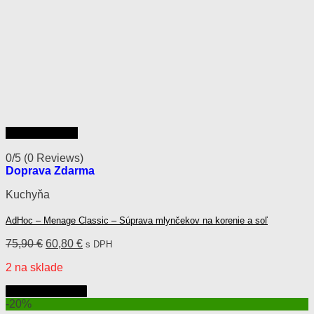
Rýchly náhľad
0/5
(0 Reviews)
Doprava Zdarma
Kuchyňa
AdHoc – Menage Classic – Súprava mlynčekov na korenie a soľ
Pôvodná
Aktuálna
75,90
€
60,80
€
s DPH
cena
cena
2 na sklade
bola:
je:
75,90 €.
60,80 €.
Pridať do košíka
-20%