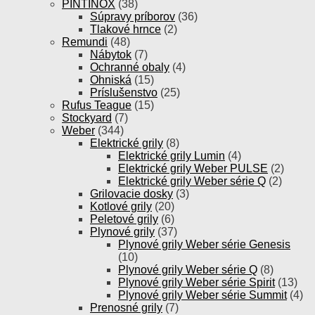
PINTINOX
(38)
Súpravy príborov
(36)
Tlakové hrnce
(2)
Remundi
(48)
Nábytok
(7)
Ochranné obaly
(4)
Ohniská
(15)
Príslušenstvo
(25)
Rufus Teague
(15)
Stockyard
(7)
Weber
(344)
Elektrické grily
(8)
Elektrické grily Lumin
(4)
Elektrické grily Weber PULSE
(2)
Elektrické grily Weber série Q
(2)
Grilovacie dosky
(3)
Kotlové grily
(20)
Peletové grily
(6)
Plynové grily
(37)
Plynové grily Weber série Genesis
(10)
Plynové grily Weber série Q
(8)
Plynové grily Weber série Spirit
(13)
Plynové grily Weber série Summit
(4)
Prenosné grily
(7)