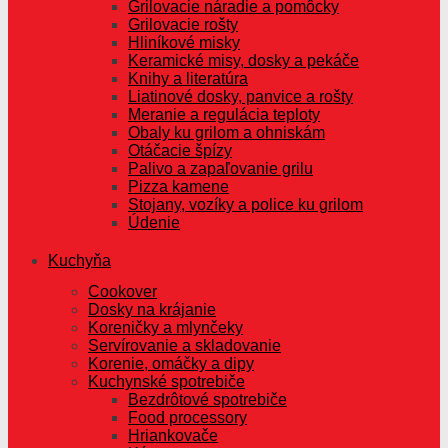
Grilovacie náradie a pomôcky
Grilovacie rošty
Hliníkové misky
Keramické misy, dosky a pekáče
Knihy a literatúra
Liatinové dosky, panvice a rošty
Meranie a regulácia teploty
Obaly ku grilom a ohniskám
Otáčacie špízy
Palivo a zapaľovanie grilu
Pizza kamene
Stojany, vozíky a police ku grilom
Údenie
Kuchyňa
Cookover
Dosky na krájanie
Koreničky a mlynčeky
Servírovanie a skladovanie
Korenie, omáčky a dipy
Kuchynské spotrebiče
Bezdrôtové spotrebiče
Food processory
Hriankovače