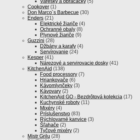
Varešky a obracačky
(5)
Cookover
(1)
Don Marco´s Barbecue
(30)
Enders
(21)
Elektrické žiariče
(4)
Ochranné obaly
(8)
Plynové žiariče
(9)
Guzzini
(28)
Džbány a karafy
(4)
Servírovanie
(24)
Kesper
(41)
Nárezové a servirovacie dosky
(41)
KitchenAid
(138)
Food processory
(7)
Hriankovače
(6)
Kávomlynčeky
(3)
Kávovary
(2)
KitchenAid GO - Bezdrôtová kolekcia
(17)
Kuchynské roboty
(11)
Mixéry
(4)
Príslušenstvo
(83)
Rýchlovarné kanvice
(3)
Šľahače
(2)
Tyčové mixéry
(2)
Mistr Grilu
(28)