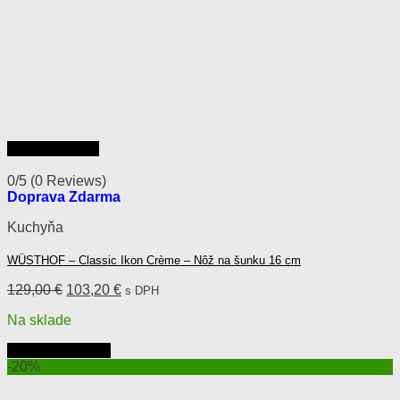
Rýchly náhľad
0/5
(0 Reviews)
Doprava Zdarma
Kuchyňa
WÜSTHOF – Classic Ikon Crème – Nôž na šunku 16 cm
Pôvodná
Aktuálna
129,00
€
103,20
€
s DPH
cena
cena
Na sklade
bola:
je:
129,00 €.
103,20 €.
Pridať do košíka
-20%