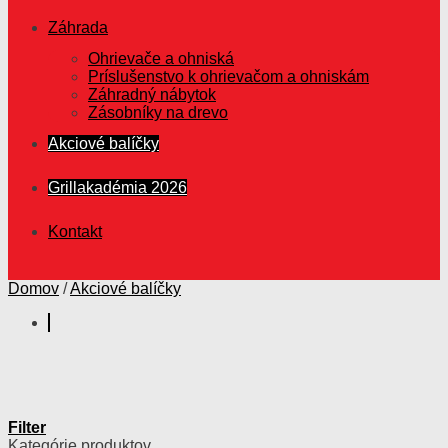
Záhrada
Ohrievače a ohniská
Príslušenstvo k ohrievačom a ohniskám
Záhradný nábytok
Zásobníky na drevo
Akciové balíčky
Grillakadémia 2026
Kontakt
Domov
/
Akciové balíčky
Filter
Kategórie produktov