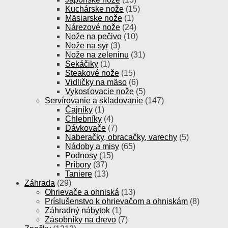
Kuchárske nože
(15)
Mäsiarske nože
(1)
Nárezové nože
(24)
Nože na pečivo
(10)
Nože na syr
(3)
Nože na zeleninu
(31)
Sekáčiky
(1)
Steakové nože
(15)
Vidličky na mäso
(6)
Vykosťovacie nože
(5)
Servírovanie a skladovanie
(147)
Čajníky
(1)
Chlebníky
(4)
Dávkovače
(7)
Naberačky, obracačky, varechy
(5)
Nádoby a misy
(65)
Podnosy
(15)
Príbory
(37)
Taniere
(13)
Záhrada
(29)
Ohrievače a ohniská
(13)
Príslušenstvo k ohrievačom a ohniskám
(8)
Záhradný nábytok
(1)
Zásobníky na drevo
(7)