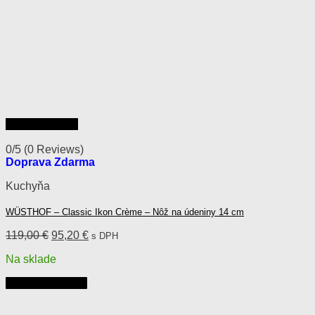
Rýchly náhľad
0/5
(0 Reviews)
Doprava Zdarma
Kuchyňa
WÜSTHOF – Classic Ikon Crème – Nôž na údeniny 14 cm
Pôvodná
Aktuálna
119,00
€
95,20
€
s DPH
cena
cena
Na sklade
bola:
je:
119,00 €.
95,20 €.
Pridať do košíka