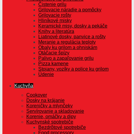
Čistenie grilu
Grilovacie náradie a pomôcky
Grilovacie rošty
Hliníkové misky
Keramické misy, dosky a pekáče
Knihy a literatúra
Liatinové dosky, panvice a rošty
Meranie a regulácia teploty
Obaly ku grilom a ohniskám
Otáčacie špízy
Palivo a zapaľovanie grilu
Pizza kamene
Stojany, vozíky a police ku grilom
Údenie
Kuchyňa
Cookover
Dosky na krájanie
Koreničky a mlynčeky
Servírovanie a skladovanie
Korenie, omáčky a dipy
Kuchynské spotrebiče
Bezdrôtové spotrebiče
Food processory