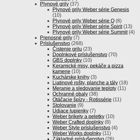
Plynové grily
(37)
Plynové grily Weber série Genesis
(10)
Plynové grily Weber série Q
(8)
Plynové grily Weber série Spirit
(13)
Plynové grily Weber série Summit
(4)
Prenosné grily
(7)
Príslušenstvo
(268)
Čistenie grilu
(23)
Doplnkové príslušenstvo
(70)
GBS doplnky
(10)
Keramické misy, pekáče a pizza
kamene
(10)
Kuchárske knihy
(3)
Liatinové rošty, planche a tály
(18)
Meranie a sledovanie teploty
(11)
Ochranné obaly
(38)
Otáčacie špízy - Rotissérie
(11)
Stolovanie
(9)
Udiace lupienky
(7)
Weber brikety a peletky
(10)
Weber Crafted doplnky
(8)
Weber Style príslušenstvo
(4)
Weber Works doplnky
(11)
Základné príslušenstvo
(26)