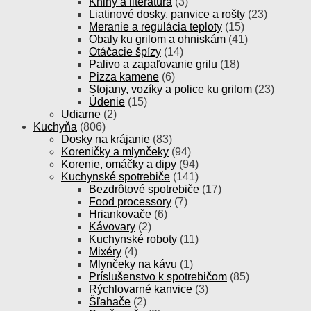
Knihy a literatúra
(3)
Liatinové dosky, panvice a rošty
(23)
Meranie a regulácia teploty
(15)
Obaly ku grilom a ohniskám
(41)
Otáčacie špízy
(14)
Palivo a zapaľovanie grilu
(18)
Pizza kamene
(6)
Stojany, vozíky a police ku grilom
(23)
Údenie
(15)
Udiarne
(2)
Kuchyňa
(806)
Dosky na krájanie
(83)
Koreničky a mlynčeky
(94)
Korenie, omáčky a dipy
(94)
Kuchynské spotrebiče
(141)
Bezdrôtové spotrebiče
(17)
Food processory
(7)
Hriankovače
(6)
Kávovary
(2)
Kuchynské roboty
(11)
Mixéry
(4)
Mlynčeky na kávu
(1)
Príslušenstvo k spotrebičom
(85)
Rýchlovarné kanvice
(3)
Šľahače
(2)