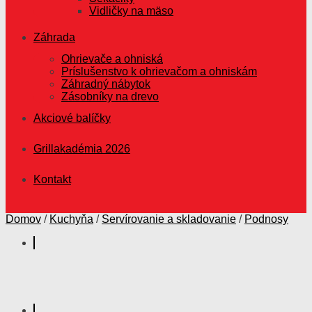
Vidličky na mäso
Záhrada
Ohrievače a ohniská
Príslušenstvo k ohrievačom a ohniskám
Záhradný nábytok
Zásobníky na drevo
Akciové balíčky
Grillakadémia 2026
Kontakt
Domov
/
Kuchyňa
/
Servírovanie a skladovanie
/
Podnosy