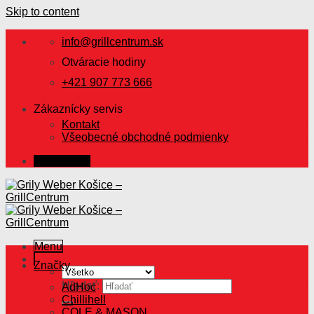
Skip to content
info@grillcentrum.sk
Otváracie hodiny
+421 907 773 666
Zákaznícky servis
Kontakt
Všeobecné obchodné podmienky
Prihlásenie
Menu
Značky
Hľadať:
AdHoc
Chillihell
COLE & MASON