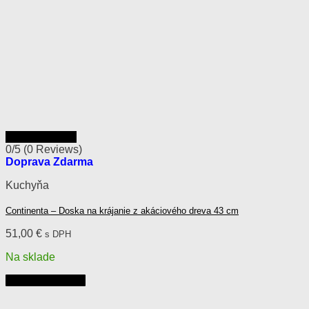
Rýchly náhľad
0/5
(0 Reviews)
Doprava Zdarma
Kuchyňa
Continenta – Doska na krájanie z akáciového dreva 43 cm
51,00
€
s DPH
Na sklade
Pridať do košíka