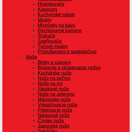
Hriankovače
Kávovary
Kuchynské roboty
Mixéry
Mlynčeky na kávu
Rýchlovarné kanvice
Šľahače
Speňovače
Tyčové mixéry
Príslušenstvo k spotrebičom
Nože
Bloky a súpravy
Brúsenie a skladovanie nožov
Kuchárske nože
Nože na pečivo
Nože na syr
Steakové nože
Nože na zeleninu
Mäsiarske nože
Vykosťovacie nože
Filetovacie nože
Nárezové nože
Čínske nože
Japonské nože
Sekáčiky