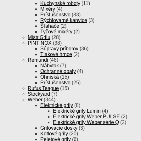
Kuchynské roboty
(11)
Mixéry
(4)
Príslušenstvo
(83)
Rýchlovarné kanvice
(3)
Šľahače
(2)
Tyčové mixéry
(2)
Mistr Grilu
(28)
PINTINOX
(38)
Súpravy príborov
(36)
Tlakové hrnce
(2)
Remundi
(48)
Nábytok
(7)
Ochranné obaly
(4)
Ohniská
(15)
Príslušenstvo
(25)
Rufus Teague
(15)
Stockyard
(7)
Weber
(344)
Elektrické grily
(8)
Elektrické grily Lumin
(4)
Elektrické grily Weber PULSE
(2)
Elektrické grily Weber série Q
(2)
Grilovacie dosky
(3)
Kotlové grily
(20)
Peletové grily
(6)