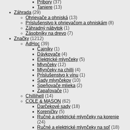
Príbory
(37)
Taniere
(13)
Záhrada
(29)
Ohrievače a ohniská
(13)
Príslušenstvo k ohrievačom a ohniskám
(8)
Záhradný nábytok
(1)
Zásobníky na drevo
(7)
Značky
(1212)
AdHoc
(39)
Čajníky
(1)
Dávkovače
(4)
Elektrické mlynčeky
(5)
Mlynčeky
(12)
Mlynčeky na chilli
(4)
Príslušenstvo k vínu
(1)
Sady mlynčekov
(10)
Speňovače mlieka
(2)
Zapaľovače
(1)
Chillihell
(14)
COLE & MASON
(62)
Darčekové sady
(18)
Koreničky
(5)
Ručné a elektrické mlynčeky na korenie
(24)
Ručné a elektrické mlynčeky na soľ
(18)