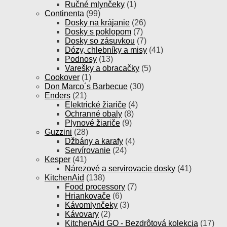
Ručné mlynčeky
(1)
Continenta
(99)
Dosky na krájanie
(26)
Dosky s poklopom
(7)
Dosky so zásuvkou
(7)
Dózy, chlebníky a misy
(41)
Podnosy
(13)
Varešky a obracačky
(5)
Cookover
(1)
Don Marco´s Barbecue
(30)
Enders
(21)
Elektrické žiariče
(4)
Ochranné obaly
(8)
Plynové žiariče
(9)
Guzzini
(28)
Džbány a karafy
(4)
Servírovanie
(24)
Kesper
(41)
Nárezové a servirovacie dosky
(41)
KitchenAid
(138)
Food processory
(7)
Hriankovače
(6)
Kávomlynčeky
(3)
Kávovary
(2)
KitchenAid GO - Bezdrôtová kolekcia
(17)