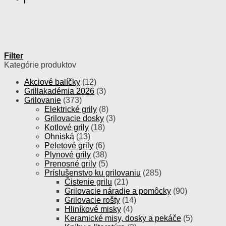
Filter
Kategórie produktov
Akciové balíčky
(12)
Grillakadémia 2026
(3)
Grilovanie
(373)
Elektrické grily
(8)
Grilovacie dosky
(3)
Kotlové grily
(18)
Ohniská
(13)
Peletové grily
(6)
Plynové grily
(38)
Prenosné grily
(5)
Príslušenstvo ku grilovaniu
(285)
Čistenie grilu
(21)
Grilovacie náradie a pomôcky
(90)
Grilovacie rošty
(14)
Hliníkové misky
(4)
Keramické misy, dosky a pekáče
(5)