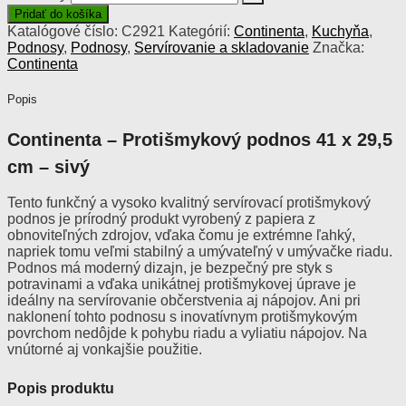
Pridať do košíka
Katalógové číslo:
C2921
Kategórií:
Continenta
,
Kuchyňa
,
Podnosy
,
Podnosy
,
Servírovanie a skladovanie
Značka:
Continenta
Popis
Continenta – Protišmykový podnos 41 x 29,5
cm – sivý
Tento funkčný a vysoko kvalitný servírovací protišmykový
podnos je prírodný produkt vyrobený z papiera z
obnoviteľných zdrojov, vďaka čomu je extrémne ľahký,
napriek tomu veľmi stabilný a umývateľný v umývačke riadu.
Podnos má moderný dizajn, je bezpečný pre styk s
potravinami a vďaka unikátnej protišmykovej úprave je
ideálny na servírovanie občerstvenia aj nápojov. Ani pri
naklonení tohto podnosu s inovatívnym protišmykovým
povrchom nedôjde k pohybu riadu a vyliatiu nápojov. Na
vnútorné aj vonkajšie použitie.
Popis produktu