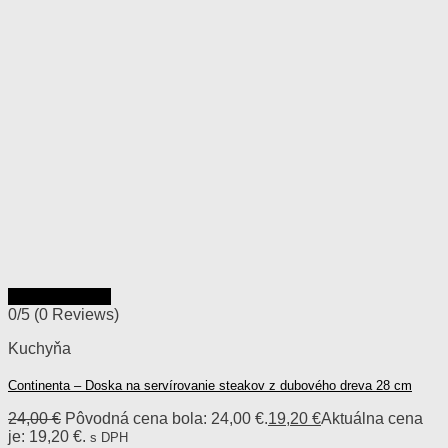
Rýchly náhľad
0/5
(0 Reviews)
Kuchyňa
Continenta – Doska na servírovanie steakov z dubového dreva 28 cm
24,00
€
Pôvodná cena bola: 24,00 €.
19,20
€
Aktuálna cena
je: 19,20 €.
s DPH