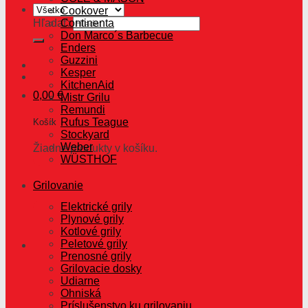
Cookover
Hľadať:
Continenta
Don Marco´s Barbecue
Enders
Guzzini
Kesper
KitchenAid
0,00
€
Mistr Grilu
Remundi
Rufus Teague
Košík
Stockyard
Weber
Žiadne produkty v košíku.
WÜSTHOF
Grilovanie
Elektrické grily
Plynové grily
Kotlové grily
Peletové grily
Prenosné grily
Grilovacie dosky
Udiarne
Ohniská
Príslušenstvo ku grilovaniu