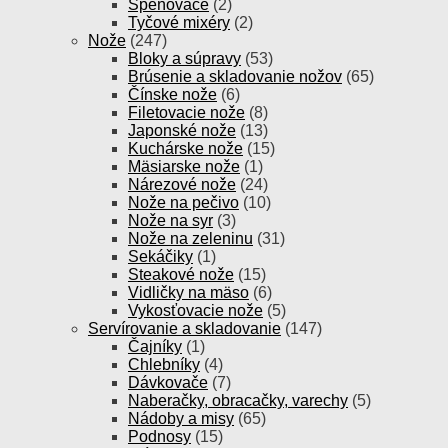
Speňovače
(2)
Tyčové mixéry
(2)
Nože
(247)
Bloky a súpravy
(53)
Brúsenie a skladovanie nožov
(65)
Čínske nože
(6)
Filetovacie nože
(8)
Japonské nože
(13)
Kuchárske nože
(15)
Mäsiarske nože
(1)
Nárezové nože
(24)
Nože na pečivo
(10)
Nože na syr
(3)
Nože na zeleninu
(31)
Sekáčiky
(1)
Steakové nože
(15)
Vidličky na mäso
(6)
Vykosťovacie nože
(5)
Servírovanie a skladovanie
(147)
Čajníky
(1)
Chlebníky
(4)
Dávkovače
(7)
Naberačky, obracačky, varechy
(5)
Nádoby a misy
(65)
Podnosy
(15)