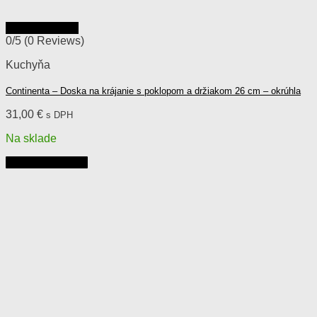
Rýchly náhľad
0/5
(0 Reviews)
Kuchyňa
Continenta – Doska na krájanie s poklopom a držiakom 26 cm – okrúhla
31,00
€
s DPH
Na sklade
Pridať do košíka