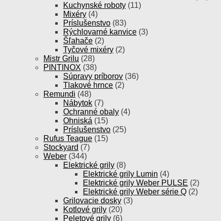
Kuchynské roboty
(11)
Mixéry
(4)
Príslušenstvo
(83)
Rýchlovarné kanvice
(3)
Šľahače
(2)
Tyčové mixéry
(2)
Mistr Grilu
(28)
PINTINOX
(38)
Súpravy príborov
(36)
Tlakové hrnce
(2)
Remundi
(48)
Nábytok
(7)
Ochranné obaly
(4)
Ohniská
(15)
Príslušenstvo
(25)
Rufus Teague
(15)
Stockyard
(7)
Weber
(344)
Elektrické grily
(8)
Elektrické grily Lumin
(4)
Elektrické grily Weber PULSE
(2)
Elektrické grily Weber série Q
(2)
Grilovacie dosky
(3)
Kotlové grily
(20)
Peletové grily
(6)