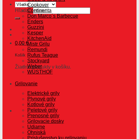
Cookover
Hľadať:
Continenta
Don Marco´s Barbecue
Enders
Guzzini
Kesper
KitchenAid
0,00
€
Mistr Grilu
Remundi
Rufus Teague
Košík
Stockyard
Weber
Žiadne produkty v košíku.
WÜSTHOF
Grilovanie
Elektrické grily
Plynové grily
Kotlové grily
Peletové grily
Prenosné grily
Grilovacie dosky
Udiarne
Ohniská
Príslušenstvo ku grilovaniu