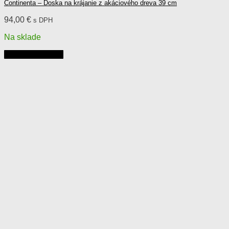
Continenta – Doska na krájanie z akáciového dreva 39 cm
94,00
€
s DPH
Na sklade
Pridať do košíka