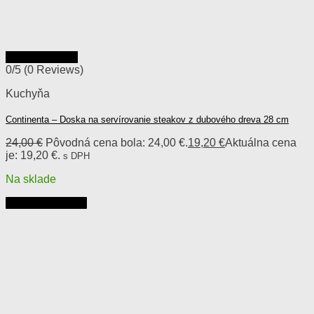
Rýchly náhľad
0/5
(0 Reviews)
Kuchyňa
Continenta – Doska na servírovanie steakov z dubového dreva 28 cm
24,00
€
Pôvodná cena bola: 24,00 €.
19,20
€
Aktuálna cena
je: 19,20 €.
s DPH
Na sklade
Pridať do košíka