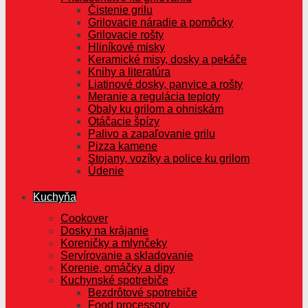
Čistenie grilu
Grilovacie náradie a pomôcky
Grilovacie rošty
Hliníkové misky
Keramické misy, dosky a pekáče
Knihy a literatúra
Liatinové dosky, panvice a rošty
Meranie a regulácia teploty
Obaly ku grilom a ohniskám
Otáčacie špízy
Palivo a zapaľovanie grilu
Pizza kamene
Stojany, vozíky a police ku grilom
Údenie
Kuchyňa
Cookover
Dosky na krájanie
Koreničky a mlynčeky
Servírovanie a skladovanie
Korenie, omáčky a dipy
Kuchynské spotrebiče
Bezdrôtové spotrebiče
Food processory