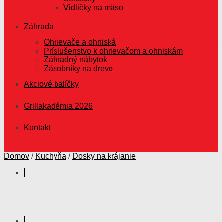
Vidličky na mäso
Záhrada
Ohrievače a ohniská
Príslušenstvo k ohrievačom a ohniskám
Záhradný nábytok
Zásobníky na drevo
Akciové balíčky
Grillakadémia 2026
Kontakt
Domov
/
Kuchyňa
/
Dosky na krájanie