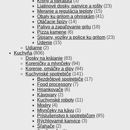
Knihy a literatúra
(3)
Liatinové dosky, panvice a rošty
(23)
Meranie a regulácia teploty
(15)
Obaly ku grilom a ohniskám
(41)
Otáčacie špízy
(14)
Palivo a zapaľovanie grilu
(18)
Pizza kamene
(6)
Stojany, vozíky a police ku grilom
(23)
Údenie
(15)
Udiarne
(2)
Kuchyňa
(806)
Dosky na krájanie
(83)
Koreničky a mlynčeky
(94)
Korenie, omáčky a dipy
(94)
Kuchynské spotrebiče
(141)
Bezdrôtové spotrebiče
(17)
Food processory
(7)
Hriankovače
(6)
Kávovary
(2)
Kuchynské roboty
(11)
Mixéry
(4)
Mlynčeky na kávu
(1)
Príslušenstvo k spotrebičom
(85)
Rýchlovarné kanvice
(3)
Šľahače
(2)