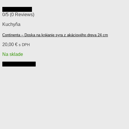
Rýchly náhľad
0/5
(0 Reviews)
Kuchyňa
Continenta – Doska na krájanie syra z akáciového dreva 24 cm
20,00
€
s DPH
Na sklade
Pridať do košíka