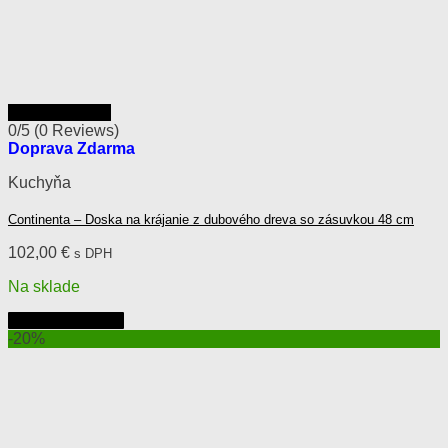
Rýchly náhľad
0/5
(0 Reviews)
Doprava Zdarma
Kuchyňa
Continenta – Doska na krájanie z dubového dreva so zásuvkou 48 cm
102,00
€
s DPH
Na sklade
Pridať do košíka
-20%