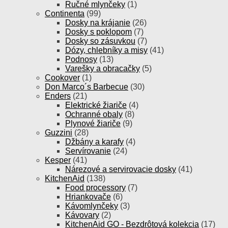
Ručné mlynčeky
(1)
Continenta
(99)
Dosky na krájanie
(26)
Dosky s poklopom
(7)
Dosky so zásuvkou
(7)
Dózy, chlebníky a misy
(41)
Podnosy
(13)
Varešky a obracačky
(5)
Cookover
(1)
Don Marco´s Barbecue
(30)
Enders
(21)
Elektrické žiariče
(4)
Ochranné obaly
(8)
Plynové žiariče
(9)
Guzzini
(28)
Džbány a karafy
(4)
Servírovanie
(24)
Kesper
(41)
Nárezové a servirovacie dosky
(41)
KitchenAid
(138)
Food processory
(7)
Hriankovače
(6)
Kávomlynčeky
(3)
Kávovary
(2)
KitchenAid GO - Bezdrôtová kolekcia
(17)