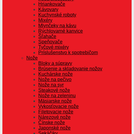
Hriankovače
Kávovary
Kuchynské roboty
Mixéry
Mlynčeky na kávu
Rýchlovarné kanvice
Šľahače
Speňovače
Tyčové mixéry
Príslušenstvo k spotrebičom
Nože
Bloky a súpravy
Brúsenie a skladovanie nožov
Kuchárske nože
Nože na pečivo
Nože na syr
Steakové nože
Nože na zeleninu
Mäsiarske nože
Vykosťovacie nože
Filetovacie nože
Nárezové nože
Čínske nože
Japonské nože
Sekáčiky