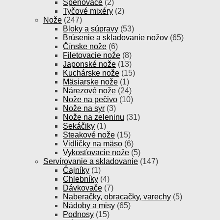
Speňovače
(2)
Tyčové mixéry
(2)
Nože
(247)
Bloky a súpravy
(53)
Brúsenie a skladovanie nožov
(65)
Čínske nože
(6)
Filetovacie nože
(8)
Japonské nože
(13)
Kuchárske nože
(15)
Mäsiarske nože
(1)
Nárezové nože
(24)
Nože na pečivo
(10)
Nože na syr
(3)
Nože na zeleninu
(31)
Sekáčiky
(1)
Steakové nože
(15)
Vidličky na mäso
(6)
Vykosťovacie nože
(5)
Servírovanie a skladovanie
(147)
Čajníky
(1)
Chlebníky
(4)
Dávkovače
(7)
Naberačky, obracačky, varechy
(5)
Nádoby a misy
(65)
Podnosy
(15)