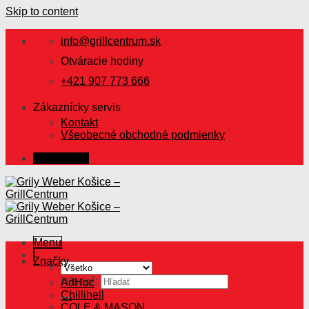
Skip to content
info@grillcentrum.sk
Otváracie hodiny
+421 907 773 666
Zákaznícky servis
Kontakt
Všeobecné obchodné podmienky
Prihlásenie
Menu
Značky
Hľadať:
AdHoc
Chillihell
COLE & MASON