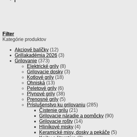
Filter
Kategórie produktov
Akciové balíčky
(12)
Grillakadémia 2026
(3)
Grilovanie
(373)
Elektrické grily
(8)
Grilovacie dosky
(3)
Kotlové grily
(18)
Ohniská
(13)
Peletové grily
(6)
Plynové grily
(38)
Prenosné grily
(5)
Príslušenstvo ku grilovaniu
(285)
Čistenie grilu
(21)
Grilovacie náradie a pomôcky
(90)
Grilovacie rošty
(14)
Hliníkové misky
(4)
Keramické misy, dosky a pekáče
(5)