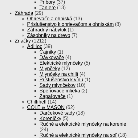
Príbory
(37)
Taniere
(13)
Záhrada
(29)
Ohrievače a ohniská
(13)
Príslušenstvo k ohrievačom a ohniskám
(8)
Záhradný nábytok
(1)
Zásobníky na drevo
(7)
Značky
(1212)
AdHoc
(39)
Čajníky
(1)
Dávkovače
(4)
Elektrické mlynčeky
(5)
Mlynčeky
(12)
Mlynčeky na chilli
(4)
Príslušenstvo k vínu
(1)
Sady mlynčekov
(10)
Speňovače mlieka
(2)
Zapaľovače
(1)
Chillihell
(14)
COLE & MASON
(62)
Darčekové sady
(18)
Koreničky
(5)
Ručné a elektrické mlynčeky na korenie
(24)
Ručné a elektrické mlynčeky na soľ
(18)