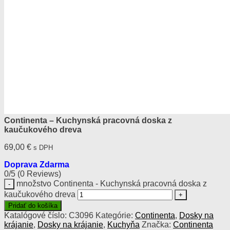
Continenta – Kuchynská pracovná doska z
kaučukového dreva
69,00
€
s DPH
Doprava Zdarma
0/5
(0 Reviews)
množstvo Continenta - Kuchynská pracovná doska z
kaučukového dreva
Pridať do košíka
Katalógové číslo:
C3096
Kategórie:
Continenta
,
Dosky na
krájanie
,
Dosky na krájanie
,
Kuchyňa
Značka:
Continenta