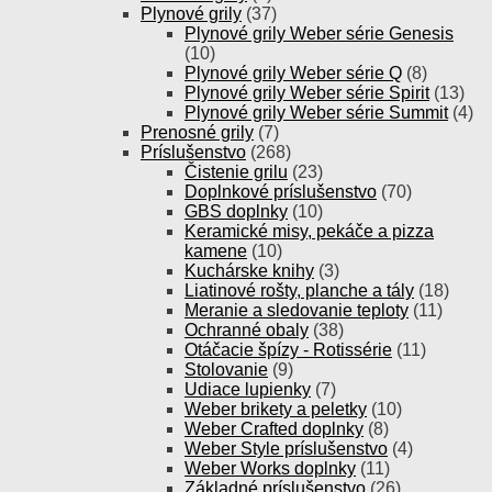
Plynové grily
(37)
Plynové grily Weber série Genesis
(10)
Plynové grily Weber série Q
(8)
Plynové grily Weber série Spirit
(13)
Plynové grily Weber série Summit
(4)
Prenosné grily
(7)
Príslušenstvo
(268)
Čistenie grilu
(23)
Doplnkové príslušenstvo
(70)
GBS doplnky
(10)
Keramické misy, pekáče a pizza
kamene
(10)
Kuchárske knihy
(3)
Liatinové rošty, planche a tály
(18)
Meranie a sledovanie teploty
(11)
Ochranné obaly
(38)
Otáčacie špízy - Rotissérie
(11)
Stolovanie
(9)
Udiace lupienky
(7)
Weber brikety a peletky
(10)
Weber Crafted doplnky
(8)
Weber Style príslušenstvo
(4)
Weber Works doplnky
(11)
Základné príslušenstvo
(26)