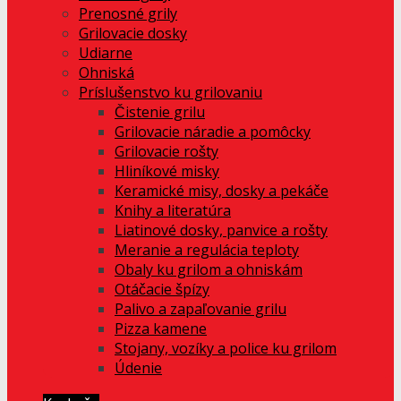
Prenosné grily
Grilovacie dosky
Udiarne
Ohniská
Príslušenstvo ku grilovaniu
Čistenie grilu
Grilovacie náradie a pomôcky
Grilovacie rošty
Hliníkové misky
Keramické misy, dosky a pekáče
Knihy a literatúra
Liatinové dosky, panvice a rošty
Meranie a regulácia teploty
Obaly ku grilom a ohniskám
Otáčacie špízy
Palivo a zapaľovanie grilu
Pizza kamene
Stojany, vozíky a police ku grilom
Údenie