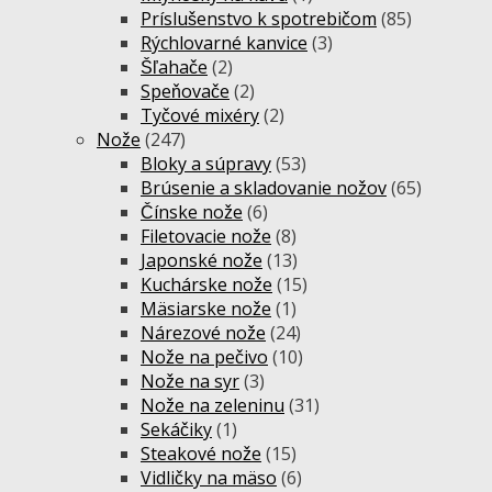
Príslušenstvo k spotrebičom
(85)
Rýchlovarné kanvice
(3)
Šľahače
(2)
Speňovače
(2)
Tyčové mixéry
(2)
Nože
(247)
Bloky a súpravy
(53)
Brúsenie a skladovanie nožov
(65)
Čínske nože
(6)
Filetovacie nože
(8)
Japonské nože
(13)
Kuchárske nože
(15)
Mäsiarske nože
(1)
Nárezové nože
(24)
Nože na pečivo
(10)
Nože na syr
(3)
Nože na zeleninu
(31)
Sekáčiky
(1)
Steakové nože
(15)
Vidličky na mäso
(6)