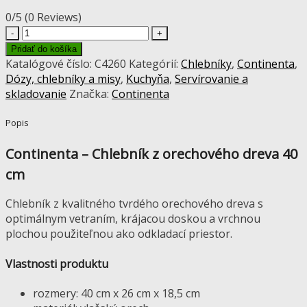
0/5
(0 Reviews)
množstvo
Continenta
Pridať do košíka
-
Katalógové číslo:
C4260
Kategórií:
Chlebníky
,
Continenta
,
Chlebník
Dózy, chlebníky a misy
,
Kuchyňa
,
Servírovanie a
z
skladovanie
Značka:
Continenta
orechového
dreva
Popis
40
cm
Continenta – Chlebník z orechového dreva 40
cm
Chlebník z kvalitného tvrdého orechového dreva s
optimálnym vetraním, krájacou doskou a vrchnou
plochou použiteľnou ako odkladací priestor.
Vlastnosti produktu
rozmery: 40 cm x 26 cm x 18,5 cm