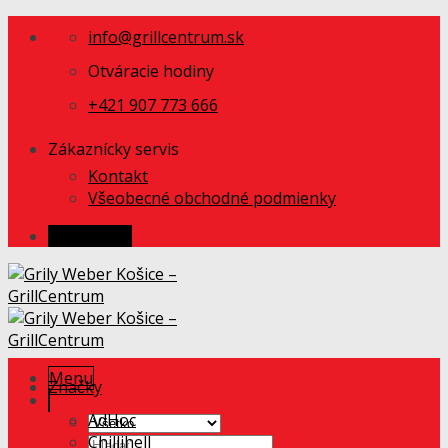
Skip
info@grillcentrum.sk
to
content
Otváracie hodiny
+421 907 773 666
Zákaznícky servis
Kontakt
Všeobecné obchodné podmienky
Prihlásenie
Menu
Značky
AdHoc
Chillihell
Hľadať: