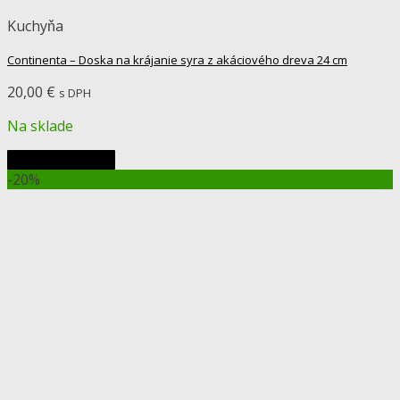
Kuchyňa
Continenta – Doska na krájanie syra z akáciového dreva 24 cm
20,00
€
s DPH
Na sklade
Pridať do košíka
-20%