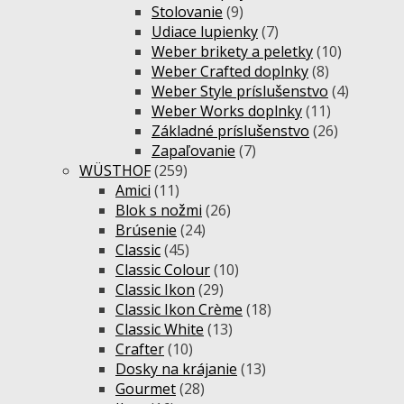
Stolovanie
(9)
Udiace lupienky
(7)
Weber brikety a peletky
(10)
Weber Crafted doplnky
(8)
Weber Style príslušenstvo
(4)
Weber Works doplnky
(11)
Základné príslušenstvo
(26)
Zapaľovanie
(7)
WÜSTHOF
(259)
Amici
(11)
Blok s nožmi
(26)
Brúsenie
(24)
Classic
(45)
Classic Colour
(10)
Classic Ikon
(29)
Classic Ikon Crème
(18)
Classic White
(13)
Crafter
(10)
Dosky na krájanie
(13)
Gourmet
(28)