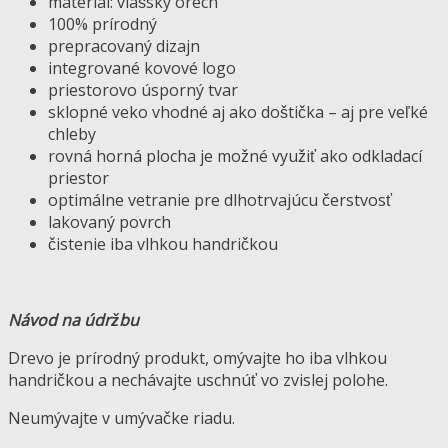
materiál: vlašský orech
100% prírodný
prepracovaný dizajn
integrované kovové logo
priestorovo úsporný tvar
sklopné veko vhodné aj ako doštička – aj pre veľké
chleby
rovná horná plocha je možné využiť ako odkladací
priestor
optimálne vetranie pre dlhotrvajúcu čerstvosť
lakovaný povrch
čistenie iba vlhkou handričkou
Návod na údržbu
Drevo je prírodný produkt, omývajte ho iba vlhkou
handričkou a nechávajte uschnúť vo zvislej polohe.
Neumývajte v umývačke riadu.