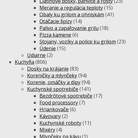
Liatinové dosky, panvice a rošty
(23)
Meranie a regulácia teploty
(15)
Obaly ku grilom a ohniskám
(41)
Otáčacie špízy
(14)
Palivo a zapaľovanie grilu
(18)
Pizza kamene
(6)
Stojany, vozíky a police ku grilom
(23)
Údenie
(15)
Udiarne
(2)
Kuchyňa
(806)
Dosky na krájanie
(83)
Koreničky a mlynčeky
(94)
Korenie, omáčky a dipy
(94)
Kuchynské spotrebiče
(141)
Bezdrôtové spotrebiče
(17)
Food processory
(7)
Hriankovače
(6)
Kávovary
(2)
Kuchynské roboty
(11)
Mixéry
(4)
Mlynčeky na kávu
(1)