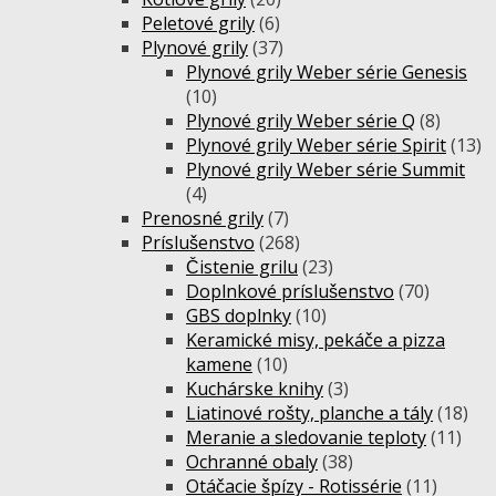
Peletové grily
(6)
Plynové grily
(37)
Plynové grily Weber série Genesis
(10)
Plynové grily Weber série Q
(8)
Plynové grily Weber série Spirit
(13)
Plynové grily Weber série Summit
(4)
Prenosné grily
(7)
Príslušenstvo
(268)
Čistenie grilu
(23)
Doplnkové príslušenstvo
(70)
GBS doplnky
(10)
Keramické misy, pekáče a pizza
kamene
(10)
Kuchárske knihy
(3)
Liatinové rošty, planche a tály
(18)
Meranie a sledovanie teploty
(11)
Ochranné obaly
(38)
Otáčacie špízy - Rotissérie
(11)