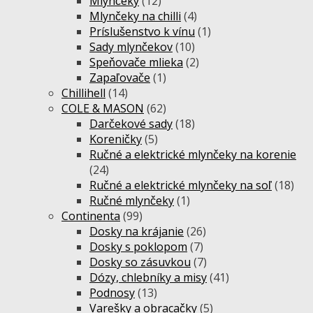
Mlynčeky
(12)
Mlynčeky na chilli
(4)
Príslušenstvo k vínu
(1)
Sady mlynčekov
(10)
Speňovače mlieka
(2)
Zapaľovače
(1)
Chillihell
(14)
COLE & MASON
(62)
Darčekové sady
(18)
Koreničky
(5)
Ručné a elektrické mlynčeky na korenie
(24)
Ručné a elektrické mlynčeky na soľ
(18)
Ručné mlynčeky
(1)
Continenta
(99)
Dosky na krájanie
(26)
Dosky s poklopom
(7)
Dosky so zásuvkou
(7)
Dózy, chlebníky a misy
(41)
Podnosy
(13)
Varešky a obracačky
(5)