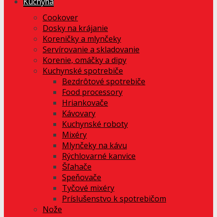
Kuchyňa
Cookover
Dosky na krájanie
Koreničky a mlynčeky
Servírovanie a skladovanie
Korenie, omáčky a dipy
Kuchynské spotrebiče
Bezdrôtové spotrebiče
Food processory
Hriankovače
Kávovary
Kuchynské roboty
Mixéry
Mlynčeky na kávu
Rýchlovarné kanvice
Šľahače
Speňovače
Tyčové mixéry
Príslušenstvo k spotrebičom
Nože