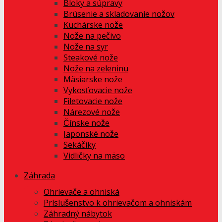
Bloky a súpravy
Brúsenie a skladovanie nožov
Kuchárske nože
Nože na pečivo
Nože na syr
Steakové nože
Nože na zeleninu
Mäsiarske nože
Vykosťovacie nože
Filetovacie nože
Nárezové nože
Čínske nože
Japonské nože
Sekáčiky
Vidličky na mäso
Záhrada
Ohrievače a ohniská
Príslušenstvo k ohrievačom a ohniskám
Záhradný nábytok