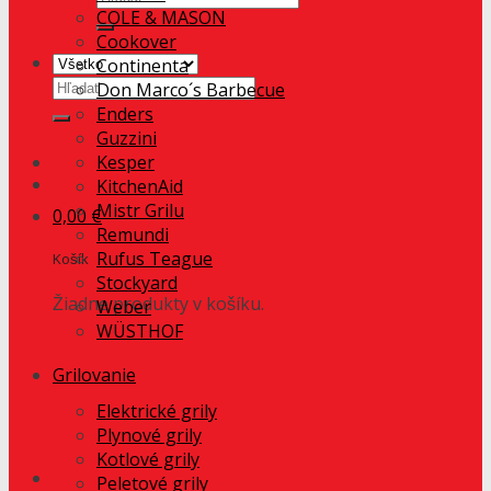
COLE & MASON
Cookover
Continenta
Hľadať:
Don Marco´s Barbecue
Enders
Guzzini
Kesper
KitchenAid
Mistr Grilu
0,00
€
Remundi
Rufus Teague
Košík
Stockyard
Žiadne produkty v košíku.
Weber
WÜSTHOF
Grilovanie
Elektrické grily
Plynové grily
Kotlové grily
Peletové grily