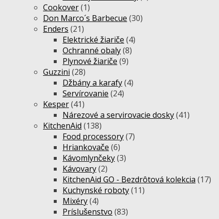
Cookover
(1)
Don Marco´s Barbecue
(30)
Enders
(21)
Elektrické žiariče
(4)
Ochranné obaly
(8)
Plynové žiariče
(9)
Guzzini
(28)
Džbány a karafy
(4)
Servírovanie
(24)
Kesper
(41)
Nárezové a servirovacie dosky
(41)
KitchenAid
(138)
Food processory
(7)
Hriankovače
(6)
Kávomlynčeky
(3)
Kávovary
(2)
KitchenAid GO - Bezdrôtová kolekcia
(17)
Kuchynské roboty
(11)
Mixéry
(4)
Príslušenstvo
(83)