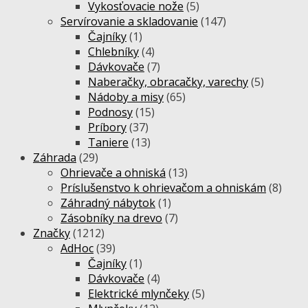
Vykosťovacie nože
(5)
Servírovanie a skladovanie
(147)
Čajníky
(1)
Chlebníky
(4)
Dávkovače
(7)
Naberačky, obracačky, varechy
(5)
Nádoby a misy
(65)
Podnosy
(15)
Príbory
(37)
Taniere
(13)
Záhrada
(29)
Ohrievače a ohniská
(13)
Príslušenstvo k ohrievačom a ohniskám
(8)
Záhradný nábytok
(1)
Zásobníky na drevo
(7)
Značky
(1212)
AdHoc
(39)
Čajníky
(1)
Dávkovače
(4)
Elektrické mlynčeky
(5)