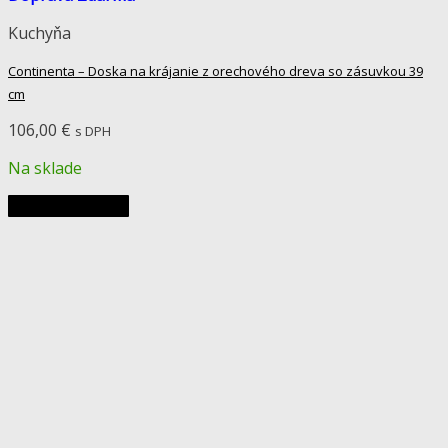
Kuchyňa
Continenta – Doska na krájanie z orechového dreva so zásuvkou 39
cm
106,00
€
s DPH
Na sklade
Pridať do košíka