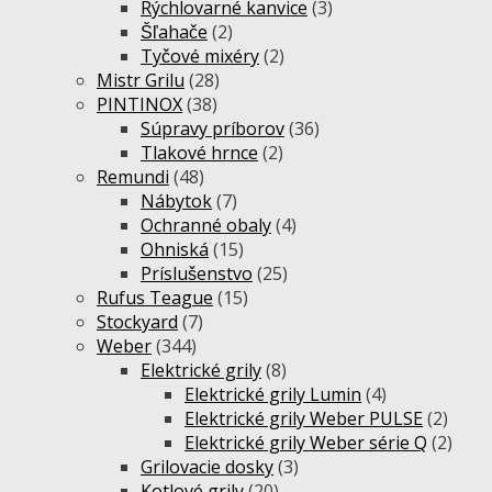
Rýchlovarné kanvice
(3)
Šľahače
(2)
Tyčové mixéry
(2)
Mistr Grilu
(28)
PINTINOX
(38)
Súpravy príborov
(36)
Tlakové hrnce
(2)
Remundi
(48)
Nábytok
(7)
Ochranné obaly
(4)
Ohniská
(15)
Príslušenstvo
(25)
Rufus Teague
(15)
Stockyard
(7)
Weber
(344)
Elektrické grily
(8)
Elektrické grily Lumin
(4)
Elektrické grily Weber PULSE
(2)
Elektrické grily Weber série Q
(2)
Grilovacie dosky
(3)
Kotlové grily
(20)