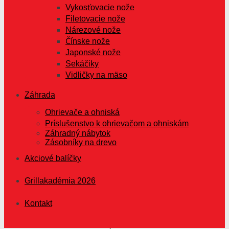
Vykosťovacie nože
Filetovacie nože
Nárezové nože
Čínske nože
Japonské nože
Sekáčiky
Vidličky na mäso
Záhrada
Ohrievače a ohniská
Príslušenstvo k ohrievačom a ohniskám
Záhradný nábytok
Zásobníky na drevo
Akciové balíčky
Grillakadémia 2026
Kontakt