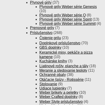
Plynové grily
(37)
Plynové grily Weber série Genesis
(10)
Plynové grily Weber série Q
(8)
Plynové grily Weber série Spirit
(13)
Plynové grily Weber série Summit
(4)
Prenosné grily
(7)
Príslušenstvo
(268)
Čistenie grilu
(23)
Doplnkové príslušenstvo
(70)
GBS doplnky
(10)
Keramické misy, pekáče a pizza
kamene
(10)
Kuchárske knihy
(3)
Liatinové rošty, planche a tály
(18)
Meranie a sledovanie teploty
(11)
Ochranné obaly
(38)
Otáčacie špízy - Rotissérie
(11)
Stolovanie
(9)
Udiace lupienky
(7)
Weber brikety a peletky
(10)
Weber Crafted doplnky
(8)
Weber Style príslušenstvo
(4)