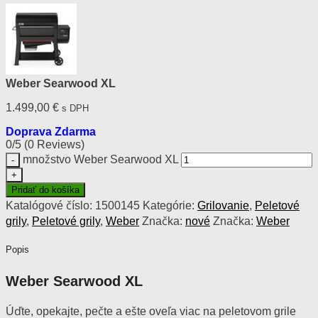
Weber Searwood XL
1.499,00
€
s DPH
Doprava Zdarma
0/5
(0 Reviews)
množstvo Weber Searwood XL
Pridať do košíka
Katalógové číslo:
1500145
Kategórie:
Grilovanie
,
Peletové
grily
,
Peletové grily
,
Weber
Značka:
nové
Značka:
Weber
Popis
Weber Searwood XL
Úďte, opekajte, pečte a ešte oveľa viac na peletovom grile