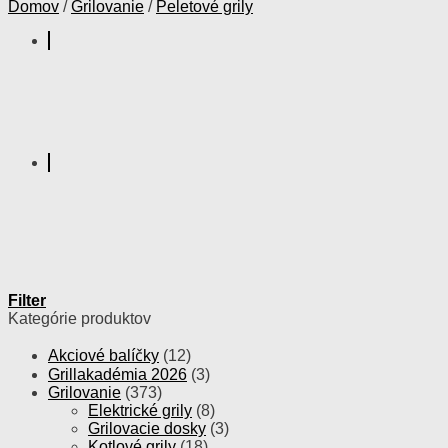
Domov
/
Grilovanie
/
Peletové grily
Filter
Kategórie produktov
Akciové balíčky
(12)
Grillakadémia 2026
(3)
Grilovanie
(373)
Elektrické grily
(8)
Grilovacie dosky
(3)
Kotlové grily
(18)