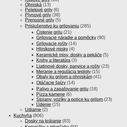
Ohniská
(13)
Peletové grily
(6)
Plynové grily
(38)
Prenosné grily
(5)
Príslušenstvo ku grilovaniu
(285)
Čistenie grilu
(21)
Grilovacie náradie a pomôcky
(90)
Grilovacie rošty
(14)
Hliníkové misky
(4)
Keramické misy, dosky a pekáče
(5)
Knihy a literatúra
(3)
Liatinové dosky, panvice a rošty
(23)
Meranie a regulácia teploty
(15)
Obaly ku grilom a ohniskám
(41)
Otáčacie špízy
(14)
Palivo a zapaľovanie grilu
(18)
Pizza kamene
(6)
Stojany, vozíky a police ku grilom
(23)
Údenie
(15)
Udiarne
(2)
Kuchyňa
(806)
Dosky na krájanie
(83)
Koreničky a mlynčeky
(94)