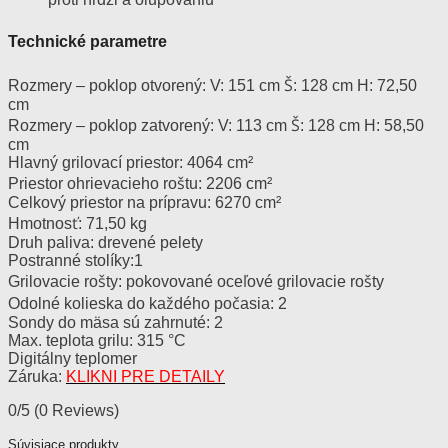
Technické parametre
Rozmery – poklop otvorený: V: 151 cm Š: 128 cm H: 72,50
cm
Rozmery – poklop zatvorený: V: 113 cm Š: 128 cm H: 58,50
cm
Hlavný grilovací priestor: 4064 cm²
Priestor ohrievacieho roštu: 2206 cm²
Celkový priestor na prípravu: 6270 cm²
Hmotnosť: 71,50 kg
Druh paliva: drevené pelety
Postranné stolíky:1
Grilovacie rošty: pokovované oceľové grilovacie rošty
Odolné kolieska do každého počasia: 2
Sondy do mäsa sú zahrnuté: 2
Max. teplota grilu: 315 °C
Digitálny teplomer
Záruka:
KLIKNI PRE DETAILY
0/5
(0 Reviews)
Súvisiace produkty