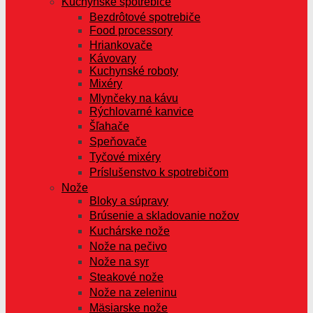
Kuchynské spotrebiče
Bezdrôtové spotrebiče
Food processory
Hriankovače
Kávovary
Kuchynské roboty
Mixéry
Mlynčeky na kávu
Rýchlovarné kanvice
Šľahače
Speňovače
Tyčové mixéry
Príslušenstvo k spotrebičom
Nože
Bloky a súpravy
Brúsenie a skladovanie nožov
Kuchárske nože
Nože na pečivo
Nože na syr
Steakové nože
Nože na zeleninu
Mäsiarske nože