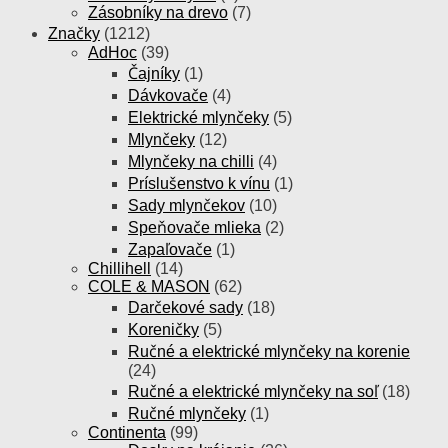
Zásobníky na drevo
(7)
Značky
(1212)
AdHoc
(39)
Čajníky
(1)
Dávkovače
(4)
Elektrické mlynčeky
(5)
Mlynčeky
(12)
Mlynčeky na chilli
(4)
Príslušenstvo k vínu
(1)
Sady mlynčekov
(10)
Speňovače mlieka
(2)
Zapaľovače
(1)
Chillihell
(14)
COLE & MASON
(62)
Darčekové sady
(18)
Koreničky
(5)
Ručné a elektrické mlynčeky na korenie
(24)
Ručné a elektrické mlynčeky na soľ
(18)
Ručné mlynčeky
(1)
Continenta
(99)