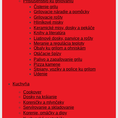
Príslušenstvo ku grilovaniu
Čistenie grilu
Grilovacie náradie a pomôcky
Grilovacie rošty
Hliníkové misky
Keramické misy, dosky a pekáče
Knihy a literatúra
Liatinové dosky, panvice a rošty
Meranie a regulácia teploty
Obaly ku grilom a ohniskám
Otáčacie špízy
Palivo a zapaľovanie grilu
Pizza kamene
Stojany, vozíky a police ku grilom
Údenie
Kuchyňa
Cookover
Dosky na krájanie
Koreničky a mlynčeky
Servírovanie a skladovanie
Korenie, omáčky a dipy