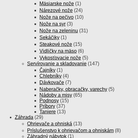
Mäsiarske nože
(1)
Nárezové nože
(24)
Nože na pečivo
(10)
Nože na syr
(3)
Nože na zeleninu
(31)
Sekáčiky
(1)
Steakové nože
(15)
Vidličky na mäso
(6)
Vykosťovacie nože
(5)
Servírovanie a skladovanie
(147)
Čajníky
(1)
Chlebníky
(4)
Dávkovače
(7)
Naberačky, obracačky, varechy
(5)
Nádoby a misy
(65)
Podnosy
(15)
Príbory
(37)
Taniere
(13)
Záhrada
(29)
Ohrievače a ohniská
(13)
Príslušenstvo k ohrievačom a ohniskám
(8)
Záhradný nábytok
(1)