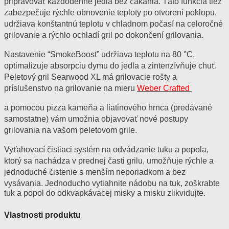
pripravovať každodenné jedlá bez čakania. Táto funkcia tiež
zabezpečuje rýchle obnovenie teploty po otvorení poklopu,
udržiava konštantnú teplotu v chladnom počasí na celoročné
grilovanie a rýchlo ochladí gril po dokončení grilovania.
Nastavenie “SmokeBoost” udržiava teplotu na 80 °C,
optimalizuje absorpciu dymu do jedla a zintenzívňuje chuť.
Peletový gril Searwood XL má grilovacie rošty a
príslušenstvo na grilovanie na mieru
Weber Crafted
a pomocou pizza kameňa a liatinového hrnca (predávané
samostatne) vám umožnia objavovať nové postupy
grilovania na vašom peletovom grile.
Vyťahovací čistiaci systém na odvádzanie tuku a popola,
ktorý sa nachádza v prednej časti grilu, umožňuje rýchle a
jednoduché čistenie s menším neporiadkom a bez
vysávania. Jednoducho vytiahnite nádobu na tuk, zoškrabte
tuk a popol do odkvapkávacej misky a misku zlikvidujte.
Vlastnosti produktu