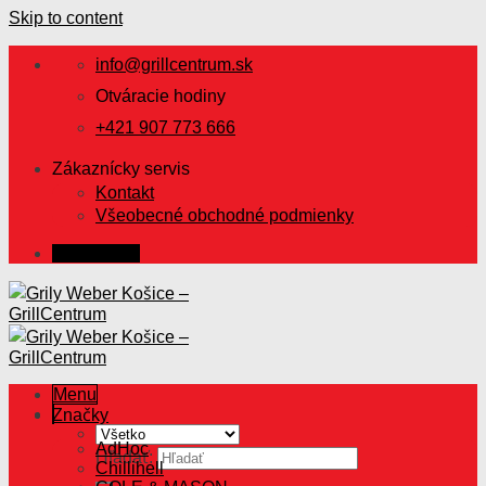
Skip to content
info@grillcentrum.sk
Otváracie hodiny
+421 907 773 666
Zákaznícky servis
Kontakt
Všeobecné obchodné podmienky
Prihlásenie
Menu
Značky
AdHoc
Hľadať:
Chillihell