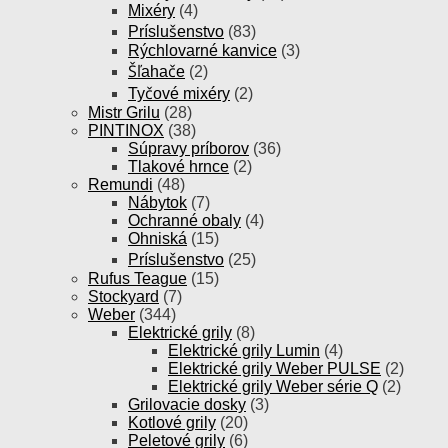
Mixéry
(4)
Príslušenstvo
(83)
Rýchlovarné kanvice
(3)
Šľahače
(2)
Tyčové mixéry
(2)
Mistr Grilu
(28)
PINTINOX
(38)
Súpravy príborov
(36)
Tlakové hrnce
(2)
Remundi
(48)
Nábytok
(7)
Ochranné obaly
(4)
Ohniská
(15)
Príslušenstvo
(25)
Rufus Teague
(15)
Stockyard
(7)
Weber
(344)
Elektrické grily
(8)
Elektrické grily Lumin
(4)
Elektrické grily Weber PULSE
(2)
Elektrické grily Weber série Q
(2)
Grilovacie dosky
(3)
Kotlové grily
(20)
Peletové grily
(6)