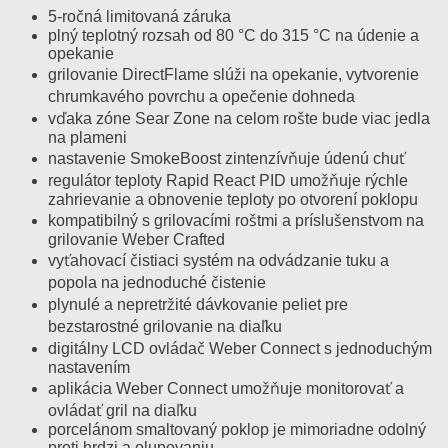
5-ročná limitovaná záruka
plný teplotný rozsah od 80 °C do 315 °C na údenie a
opekanie
grilovanie DirectFlame slúži na opekanie, vytvorenie
chrumkavého povrchu a opečenie dohneda
vďaka zóne Sear Zone na celom rošte bude viac jedla
na plameni
nastavenie SmokeBoost zintenzívňuje údenú chuť
regulátor teploty Rapid React PID umožňuje rýchle
zahrievanie a obnovenie teploty po otvorení poklopu
kompatibilný s grilovacími roštmi a príslušenstvom na
grilovanie Weber Crafted
vyťahovací čistiaci systém na odvádzanie tuku a
popola na jednoduché čistenie
plynulé a nepretržité dávkovanie peliet pre
bezstarostné grilovanie na diaľku
digitálny LCD ovládač Weber Connect s jednoduchým
nastavením
aplikácia Weber Connect umožňuje monitorovať a
ovládať gril na diaľku
porcelánom smaltovaný poklop je mimoriadne odolný
proti hrdzi a olupovaniu