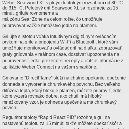
Weber Searwood XL s plným teplotným rozsahom od 80 °C
do 315 °C. Peletový gril Searwood XL sa rozohreje za 15
minút, griluje rovnomerne a
má zónu Sear Zone na celom rošte, čo umožňuje
pripravovať väčšie množstvo jedla na plameni.
Grilujte s istotou vďaka intuitívnym digitálnym ovládacím
prvkom na grile a pripojeniu Wi-Fi a Bluetooth, ktoré vám
umožňuje monitorovať a ovládať gril na diaľku, zobrazovať
grafy grilovania v reálnom čase, dostávať upozornenia na
pripravenosť jedla, prezerať si recepty a ďalšie informácie z
aplikácie Weber Connect na vašom smartfóne.
Grilovanie “DirectFlame” slúži na chutné opekanie, opečenie
dohneda a vytvorenie chrumkavého povrchu. Bez veľkého
difúzora tepla, ktorý blokuje plameň, môžete pripraviť jedlo,
ktoré vyzerá rovnako dobre, ako chutí, má hlboký
mriežkovaný vzor, je dohneda upečené a má chrumkavý
povrch.
Regulátor teploty “Rapid React PID” rozohreje gril na
nastavenú teplotu za 15 minút, takže môžete opekať skôr a