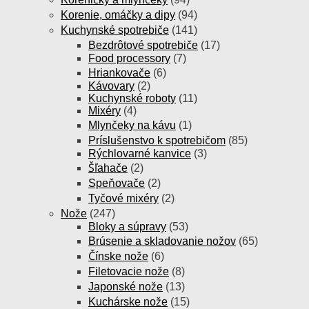
Korenie, omáčky a dipy
(94)
Kuchynské spotrebiče
(141)
Bezdrôtové spotrebiče
(17)
Food processory
(7)
Hriankovače
(6)
Kávovary
(2)
Kuchynské roboty
(11)
Mixéry
(4)
Mlynčeky na kávu
(1)
Príslušenstvo k spotrebičom
(85)
Rýchlovarné kanvice
(3)
Šľahače
(2)
Speňovače
(2)
Tyčové mixéry
(2)
Nože
(247)
Bloky a súpravy
(53)
Brúsenie a skladovanie nožov
(65)
Čínske nože
(6)
Filetovacie nože
(8)
Japonské nože
(13)
Kuchárske nože
(15)