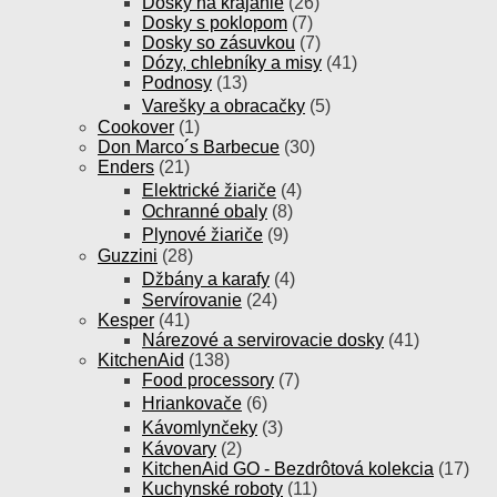
Dosky na krájanie
(26)
Dosky s poklopom
(7)
Dosky so zásuvkou
(7)
Dózy, chlebníky a misy
(41)
Podnosy
(13)
Varešky a obracačky
(5)
Cookover
(1)
Don Marco´s Barbecue
(30)
Enders
(21)
Elektrické žiariče
(4)
Ochranné obaly
(8)
Plynové žiariče
(9)
Guzzini
(28)
Džbány a karafy
(4)
Servírovanie
(24)
Kesper
(41)
Nárezové a servirovacie dosky
(41)
KitchenAid
(138)
Food processory
(7)
Hriankovače
(6)
Kávomlynčeky
(3)
Kávovary
(2)
KitchenAid GO - Bezdrôtová kolekcia
(17)
Kuchynské roboty
(11)