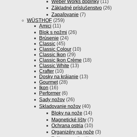
Weber Works doplnky
(11)
Základné príslušenstvo
(26)
Zapaľovanie
(7)
WÜSTHOF
(259)
Amici
(11)
Blok s nožmi
(26)
Brúsenie
(24)
Classic
(45)
Classic Colour
(10)
Classic Ikon
(29)
Classic Ikon Crème
(18)
Classic White
(13)
Crafter
(10)
Dosky na krájanie
(13)
Gourmet
(28)
Ikon
(16)
Performer
(6)
Sady nožov
(26)
Skladovanie nožov
(40)
Bloky na nože
(14)
Magnetické lišty
(7)
Ochrana ostria
(10)
Organizéry na nože
(3)