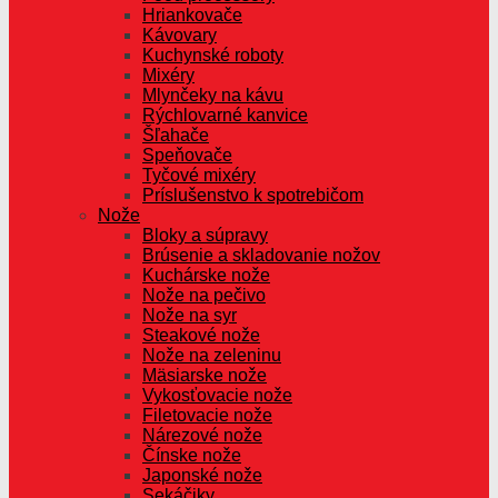
Hriankovače
Kávovary
Kuchynské roboty
Mixéry
Mlynčeky na kávu
Rýchlovarné kanvice
Šľahače
Speňovače
Tyčové mixéry
Príslušenstvo k spotrebičom
Nože
Bloky a súpravy
Brúsenie a skladovanie nožov
Kuchárske nože
Nože na pečivo
Nože na syr
Steakové nože
Nože na zeleninu
Mäsiarske nože
Vykosťovacie nože
Filetovacie nože
Nárezové nože
Čínske nože
Japonské nože
Sekáčiky