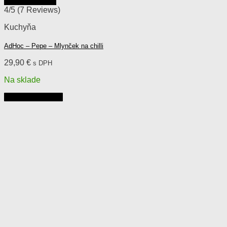
Rýchly náhľad
4/5
(7 Reviews)
Kuchyňa
AdHoc – Pepe – Mlynček na chilli
29,90
€
s DPH
Na sklade
Pridať do košíka