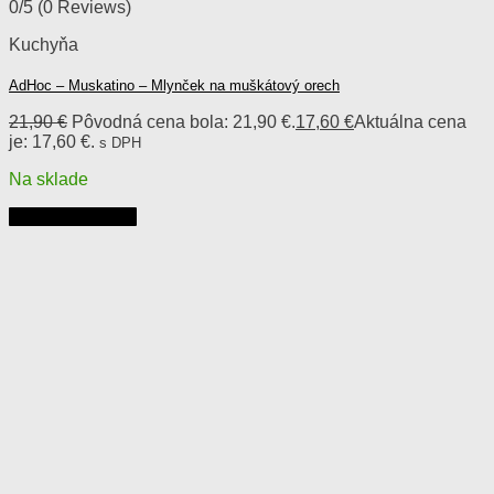
0/5
(0 Reviews)
Kuchyňa
AdHoc – Muskatino – Mlynček na muškátový orech
21,90
€
Pôvodná cena bola: 21,90 €.
17,60
€
Aktuálna cena
je: 17,60 €.
s DPH
Na sklade
Pridať do košíka