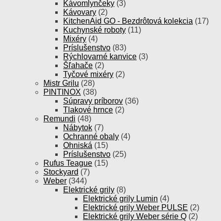
Kávomlynčeky
(3)
Kávovary
(2)
KitchenAid GO - Bezdrôtová kolekcia
(17)
Kuchynské roboty
(11)
Mixéry
(4)
Príslušenstvo
(83)
Rýchlovarné kanvice
(3)
Šľahače
(2)
Tyčové mixéry
(2)
Mistr Grilu
(28)
PINTINOX
(38)
Súpravy príborov
(36)
Tlakové hrnce
(2)
Remundi
(48)
Nábytok
(7)
Ochranné obaly
(4)
Ohniská
(15)
Príslušenstvo
(25)
Rufus Teague
(15)
Stockyard
(7)
Weber
(344)
Elektrické grily
(8)
Elektrické grily Lumin
(4)
Elektrické grily Weber PULSE
(2)
Elektrické grily Weber série Q
(2)