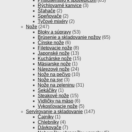
Príslušenstvo k spotrebičom
(85)
Rýchlovarné kanvice
(3)
Šľahače
(2)
Speňovače
(2)
Tyčové mixéry
(2)
Nože
(247)
Bloky a súpravy
(53)
Brúsenie a skladovanie nožov
(65)
Čínske nože
(6)
Filetovacie nože
(8)
Japonské nože
(13)
Kuchárske nože
(15)
Mäsiarske nože
(1)
Nárezové nože
(24)
Nože na pečivo
(10)
Nože na syr
(3)
Nože na zeleninu
(31)
Sekáčiky
(1)
Steakové nože
(15)
Vidličky na mäso
(6)
Vykosťovacie nože
(5)
Servírovanie a skladovanie
(147)
Čajníky
(1)
Chlebníky
(4)
Dávkovače
(7)