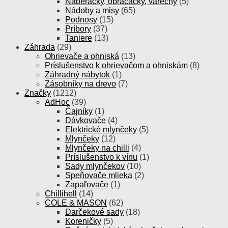
Naberačky, obracačky, varechy
(5)
Nádoby a misy
(65)
Podnosy
(15)
Príbory
(37)
Taniere
(13)
Záhrada
(29)
Ohrievače a ohniská
(13)
Príslušenstvo k ohrievačom a ohniskám
(8)
Záhradný nábytok
(1)
Zásobníky na drevo
(7)
Značky
(1212)
AdHoc
(39)
Čajníky
(1)
Dávkovače
(4)
Elektrické mlynčeky
(5)
Mlynčeky
(12)
Mlynčeky na chilli
(4)
Príslušenstvo k vínu
(1)
Sady mlynčekov
(10)
Speňovače mlieka
(2)
Zapaľovače
(1)
Chillihell
(14)
COLE & MASON
(62)
Darčekové sady
(18)
Koreničky
(5)