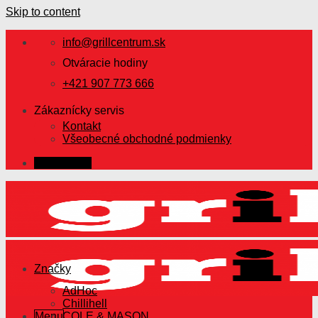
Skip to content
info@grillcentrum.sk
Otváracie hodiny
+421 907 773 666
Zákaznícky servis
Kontakt
Všeobecné obchodné podmienky
Prihlásenie
Značky
AdHoc
Chillihell
Menu
COLE & MASON