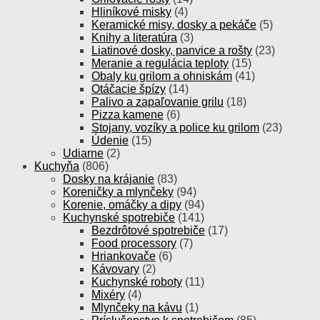
Hliníkové misky
(4)
Keramické misy, dosky a pekáče
(5)
Knihy a literatúra
(3)
Liatinové dosky, panvice a rošty
(23)
Meranie a regulácia teploty
(15)
Obaly ku grilom a ohniskám
(41)
Otáčacie špízy
(14)
Palivo a zapaľovanie grilu
(18)
Pizza kamene
(6)
Stojany, vozíky a police ku grilom
(23)
Údenie
(15)
Udiarne
(2)
Kuchyňa
(806)
Dosky na krájanie
(83)
Koreničky a mlynčeky
(94)
Korenie, omáčky a dipy
(94)
Kuchynské spotrebiče
(141)
Bezdrôtové spotrebiče
(17)
Food processory
(7)
Hriankovače
(6)
Kávovary
(2)
Kuchynské roboty
(11)
Mixéry
(4)
Mlynčeky na kávu
(1)