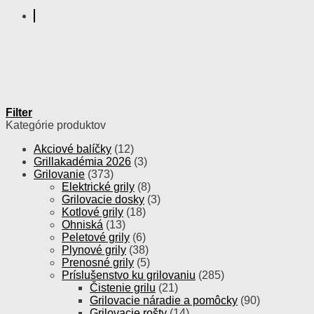
Filter
Kategórie produktov
Akciové balíčky
(12)
Grillakadémia 2026
(3)
Grilovanie
(373)
Elektrické grily
(8)
Grilovacie dosky
(3)
Kotlové grily
(18)
Ohniská
(13)
Peletové grily
(6)
Plynové grily
(38)
Prenosné grily
(5)
Príslušenstvo ku grilovaniu
(285)
Čistenie grilu
(21)
Grilovacie náradie a pomôcky
(90)
Grilovacie rošty
(14)