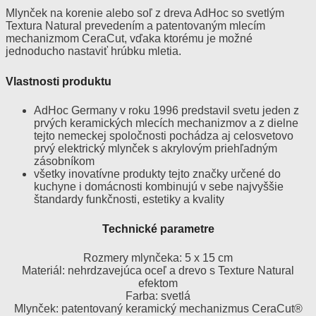
Mlynček na korenie alebo soľ z dreva AdHoc so svetlým
Textura Natural prevedením a patentovaným mlecím
mechanizmom CeraCut, vďaka ktorému je možné
jednoducho nastaviť hrúbku mletia.
Vlastnosti produktu
AdHoc Germany v roku 1996 predstavil svetu jeden z
prvých keramických mlecích mechanizmov a z dielne
tejto nemeckej spoločnosti pochádza aj celosvetovo
prvý elektrický mlynček s akrylovým priehľadným
zásobníkom
všetky inovatívne produkty tejto značky určené do
kuchyne i domácnosti kombinujú v sebe najvyššie
štandardy funkčnosti, estetiky a kvality
Technické parametre
Rozmery mlynčeka: 5 x 15 cm
Materiál: nehrdzavejúca oceľ a drevo s Texture Natural
efektom
Farba: svetlá
Mlynček: patentovaný keramický mechanizmus CeraCut®