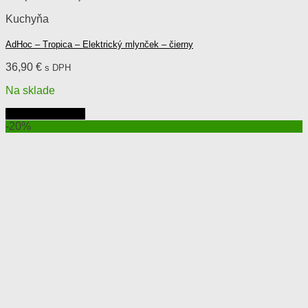
Kuchyňa
AdHoc – Tropica – Elektrický mlynček – čierny
36,90
€
s DPH
Na sklade
Pridať do košíka
-20%