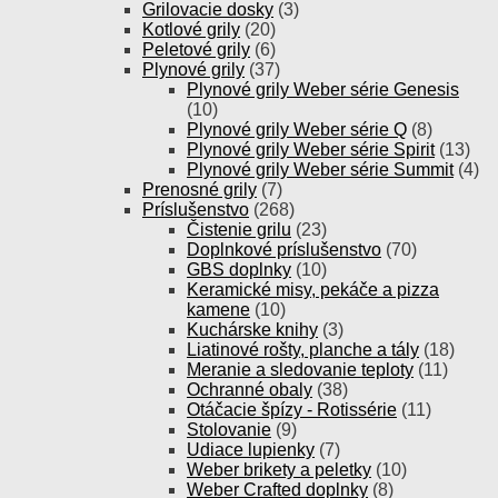
Grilovacie dosky
(3)
Kotlové grily
(20)
Peletové grily
(6)
Plynové grily
(37)
Plynové grily Weber série Genesis
(10)
Plynové grily Weber série Q
(8)
Plynové grily Weber série Spirit
(13)
Plynové grily Weber série Summit
(4)
Prenosné grily
(7)
Príslušenstvo
(268)
Čistenie grilu
(23)
Doplnkové príslušenstvo
(70)
GBS doplnky
(10)
Keramické misy, pekáče a pizza
kamene
(10)
Kuchárske knihy
(3)
Liatinové rošty, planche a tály
(18)
Meranie a sledovanie teploty
(11)
Ochranné obaly
(38)
Otáčacie špízy - Rotissérie
(11)
Stolovanie
(9)
Udiace lupienky
(7)
Weber brikety a peletky
(10)
Weber Crafted doplnky
(8)