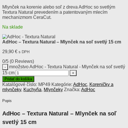
Mlynček na korenie alebo soľ z dreva AdHoc so svetlým
Textura Natural prevedením a patentovaným mlecím
mechanizmom CeraCut.
Na sklade
AdHoc – Textura Natural – Mlynček na soľ svetlý 15 cm
29,90
€
s DPH
0/5
(0 Reviews)
množstvo AdHoc - Textura Natural - Mlynček na soľ svetlý
15 cm
Pridať do košíka
Katalógové číslo:
MP49
Kategórie:
AdHoc
,
Koreničky a
mlynčeky
,
Kuchyňa
,
Mlynčeky
Značka:
AdHoc
Popis
AdHoc – Textura Natural – Mlynček na soľ
svetlý 15 cm