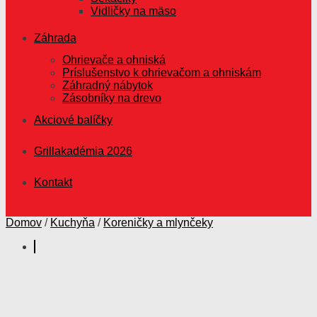
Vidličky na mäso
Záhrada
Ohrievače a ohniská
Príslušenstvo k ohrievačom a ohniskám
Záhradný nábytok
Zásobníky na drevo
Akciové balíčky
Grillakadémia 2026
Kontakt
Domov
/
Kuchyňa
/
Koreničky a mlynčeky