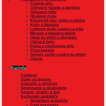
Čistenie grilu
Grilovacie náradie a pomôcky
Grilovacie rošty
Hliníkové misky
Keramické misy, dosky a pekáče
Knihy a literatúra
Liatinové dosky, panvice a rošty
Meranie a regulácia teploty
Obaly ku grilom a ohniskám
Otáčacie špízy
Palivo a zapaľovanie grilu
Pizza kamene
Stojany, vozíky a police ku grilom
Údenie
Kuchyňa
Cookover
Dosky na krájanie
Koreničky a mlynčeky
Servírovanie a skladovanie
Korenie, omáčky a dipy
Kuchynské spotrebiče
Bezdrôtové spotrebiče
Food processory