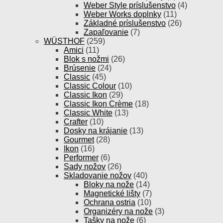
Weber Style príslušenstvo
(4)
Weber Works doplnky
(11)
Základné príslušenstvo
(26)
Zapaľovanie
(7)
WÜSTHOF
(259)
Amici
(11)
Blok s nožmi
(26)
Brúsenie
(24)
Classic
(45)
Classic Colour
(10)
Classic Ikon
(29)
Classic Ikon Crème
(18)
Classic White
(13)
Crafter
(10)
Dosky na krájanie
(13)
Gourmet
(28)
Ikon
(16)
Performer
(6)
Sady nožov
(26)
Skladovanie nožov
(40)
Bloky na nože
(14)
Magnetické lišty
(7)
Ochrana ostria
(10)
Organizéry na nože
(3)
Tašky na nože
(6)