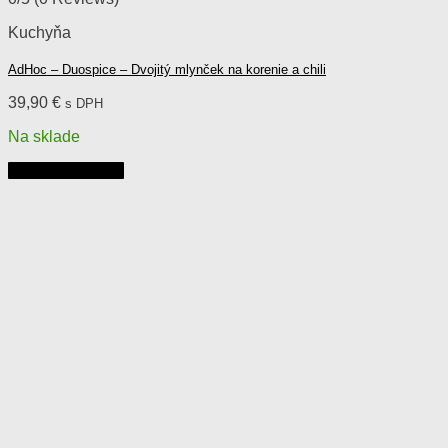
Kuchyňa
AdHoc – Duospice – Dvojitý mlynček na korenie a chili
39,90
€
s DPH
Na sklade
Pridať do košíka