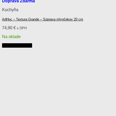
Doprava Zdarma
Kuchyňa
AdHoc – Textura Grande – Súprava mlynčekov 20 cm
74,90
€
s DPH
Na sklade
Pridať do košíka